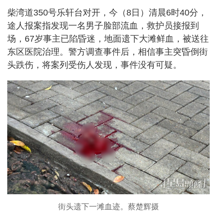
柴湾道350号乐轩台对开，今（8日）清晨6时40分，
途人报案指发现一名男子脸部流血，救护员接报到
场，67岁事主已陷昏迷，地面遗下大滩鲜血，被送往
东区医院治理。警方调查事件后，相信事主突昏倒街
头跌伤，将案列受伤人发现，事件没有可疑。
街头遗下一滩血迹。蔡楚辉摄