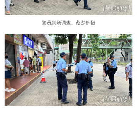
警员到场调查。蔡楚辉摄