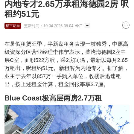
内地专才2.65万承租海德园2房 呎
租约51元
更新时间：10:04 2026-08-04 HKT
楼市动向
在暑假租赁旺季，半新盘租务表现一枝独秀，中原高
级资深分区营业经理李伟宁表示，柴湾海德园2座中
层C室，面积522方呎，采2房间隔，最新以每月2.65
万租出，呎租约51元。新租客为内地专才。据了解，
业主于去年以857万一手购入单位，收楼后迅速租
出，按上述租金计算，租金回报率享3.7厘。
Blue Coast极高层两房2.7万租