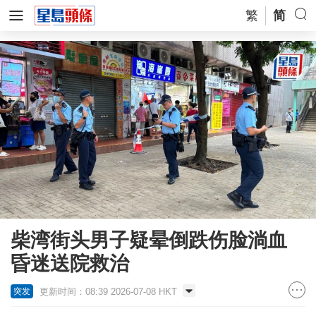
繁
简
柴湾街头男子疑晕倒跌伤脸淌血
昏迷送院救治
更新时间：08:39 2026-07-08 HKT
突发