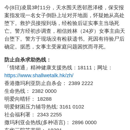
今(8日)凌晨3时11分，天水围天恩邨恩泽楼，保安报
案指发现一名女子倒卧上址对开地面，怀疑她从高处
堕下。救护员接报到场，经检验后证实事主当场死
亡。警方经初步调查，相信姓林（24岁）女事主由天
台堕下。警方于现场没有检获遗书。死因有待验尸后
确定。据悉，女事主受家庭问题困扰而寻死。
防止自杀求助热线：
「情绪通」精神健康支援热线：18111；网址：
https://www.shallwetalk.hk/zh/
香港撒玛利亚防止自杀会： 2389 2222
生命热线： 2382 0000
明爱向晴轩： 18288
明爱财困压力辅导热线: 3161 0102
社会福利署： 2343 2255
撒玛利亚会热线(多种语言)： 2896 0000