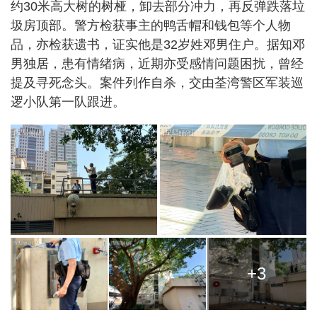
约30米高大树的树桠，卸去部分冲力，再反弹跌落垃
圾房顶部。警方检获事主的鸭舌帽和钱包等个人物
品，亦检获遗书，证实他是32岁姓邓男住户。据知邓
男独居，患有情绪病，近期亦受感情问题困扰，曾经
提及寻死念头。案件列作自杀，交由荃湾警区军装巡
逻小队第一队跟进。
+3