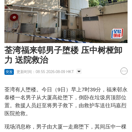
荃湾福来邨男子堕楼 压中树桠卸
力 送院救治
更新时间：08:55 2026-08-09 HKT
突发
荃湾有人堕楼。今日（9日）早上7时39分，福来邨永
泰楼一名男子从大厦高处堕下，倒卧在垃圾房顶部位
置。救援人员赶至将男子救下，由救护车送往玛嘉烈
医院抢救。
现场消息称，男子由大厦一走廊堕下，其间压中一棵