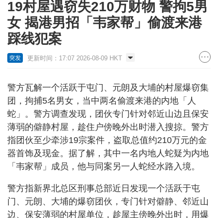
19村屋遇窃失210万财物 警拘5男
女 揭港男招「韦家帮」偷渡来港
踩线犯案
更新时间：17:07 2026-08-09 HKT
突发
警方瓦解一个活跃于屯门、元朗及大埔的村屋爆窃集
团，拘捕5名男女，当中两名偷渡来港的内地「人
蛇」。警方调查发现，团伙专门针对邻近山边且保安
薄弱的僻静村屋，趁住户傍晚外出时潜入搜掠。警方
指团伙至少牵涉19宗案件，盗取总值约210万元的金
器首饰及现金。据了解，其中一名内地人蛇疑为内地
「韦家帮」成员，他与同案另一人蛇经水路入境。
警方指新界北总区刑事总部近日发现一个活跃于屯
门、元朗、大埔的爆窃团伙，专门针对僻静、邻近山
边、保安薄弱的村屋单位，趁屋主傍晚外出时，用爆