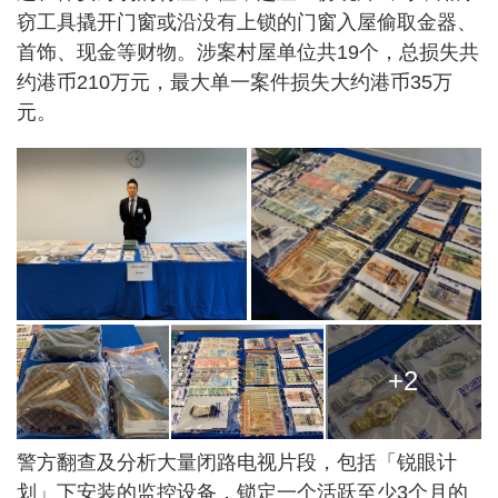
窃工具撬开门窗或沿没有上锁的门窗入屋偷取金器、
首饰、现金等财物。涉案村屋单位共19个，总损失共
约港币210万元，最大单一案件损失大约港币35万
元。
+2
警方翻查及分析大量闭路电视片段，包括「锐眼计
划」下安装的监控设备，锁定一个活跃至少3个月的