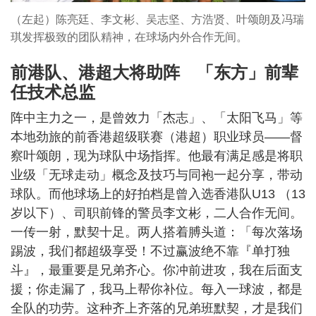
（左起）陈亮廷、李文彬、吴志坚、方浩贤、叶颂朗及冯瑞
琪发挥极致的团队精神，在球场内外合作无间。
前港队、港超大将助阵 「东方」前辈
任技术总监
阵中主力之一，是曾效力「杰志」、「太阳飞马」等
本地劲旅的前香港超级联赛（港超）职业球员——督
察叶颂朗，现为球队中场指挥。他最有满足感是将职
业级「无球走动」概念及技巧与同袍一起分享，带动
球队。而他球场上的好拍档是曾入选香港队U13 （13
岁以下）、司职前锋的警员李文彬，二人合作无间。
一传一射，默契十足。两人搭着膊头道：「每次落场
踢波，我们都超级享受！不过赢波绝不靠『单打独
斗』，最重要是兄弟齐心。你冲前进攻，我在后面支
援；你走漏了，我马上帮你补位。每入一球波，都是
全队的功劳。这种齐上齐落的兄弟班默契，才是我们