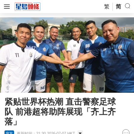
繁
简
紧贴世界杯热潮 直击警察足球
队 前港超将助阵展现「齐上齐
落」
更新时间：21:30 2026-07-07 HKT
突发