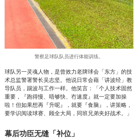
警察足球队队员进行体能训练。
球队另一灵魂人物，是曾效力老牌球会「东方」的技
术总监警署警长吴志坚。他说日常会藉「讲波经」教
导队员，踢波与工作一样。他笑言：「个人技术固然
重要，『跑得慢、唔够快、冇速度』就一定要加操
啦！但如果想再『升呢』，就要『食脑』，讲策略，
要学识阅读球赛、顾全大局，同班兄弟夹好战术。」
幕后功臣无缝「补位」