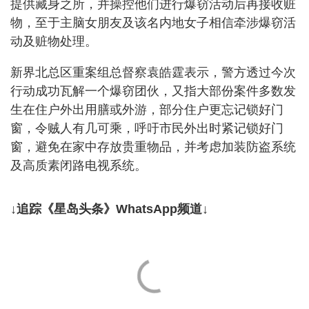
提供藏身之所，并操控他们进行爆窃活动后再接收赃
物，至于主脑女朋友及该名内地女子相信牵涉爆窃活
动及赃物处理。
新界北总区重案组总督察袁皓霆表示，警方透过今次
行动成功瓦解一个爆窃团伙，又指大部份案件多数发
生在住户外出用膳或外游，部分住户更忘记锁好门
窗，令贼人有几可乘，呼吁市民外出时紧记锁好门
窗，避免在家中存放贵重物品，并考虑加装防盗系统
及高质素闭路电视系统。
↓追踪《星岛头条》WhatsApp频道↓