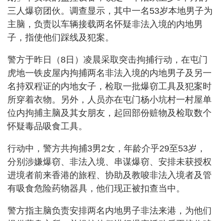
三人爆窃团伙。调查显示，其中一名53岁本地男子为
主脑，负责以车辆接载两名怀疑非法入境的内地男
子，指使他们踩线及犯案。
警方于昨日（8日）凌晨采取突击拘捕行动，在屯门
虎地一铁皮屋内拘捕两名非法入境的内地男子及另一
名持双程证的内地女子，检取一批爆窃工具及犯案时
所穿着衣物。另外，人员亦在屯门杨小坑村一村屋单
位内拘捕主脑及其女朋友，起回部份赃物及检取数个
怀疑毒品吸食工具。
行动中，警方共拘捕3男2女，年龄介乎29至53岁，
分别涉嫌爆窃、非法入境、串谋爆窃、安排未获授权
进境者前来香港的旅程、协助及教唆非法入境者及管
有吸食危险药物器具，他们现正被扣查当中。
警方指主脑负责安排两名内地男子非法来港，为他们