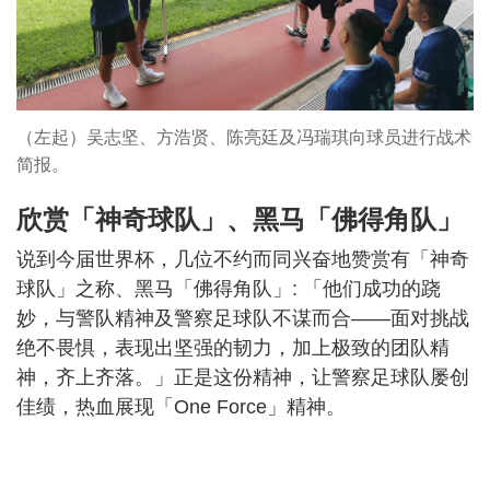
（左起）吴志坚、方浩贤、陈亮廷及冯瑞琪向球员进行战术
简报。
欣赏「神奇球队」、黑马「佛得角队」
说到今届世界杯，几位不约而同兴奋地赞赏有「神奇
球队」之称、黑马「佛得角队」: 「他们成功的跷
妙，与警队精神及警察足球队不谋而合——面对挑战
绝不畏惧，表现出坚强的韧力，加上极致的团队精
神，齐上齐落。」正是这份精神，让警察足球队屡创
佳绩，热血展现「One Force」精神。