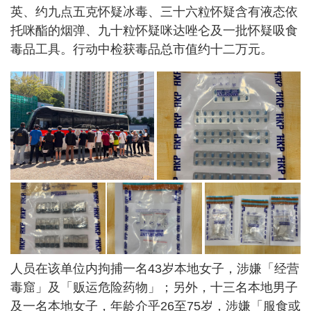
英、约九点五克怀疑冰毒、三十六粒怀疑含有液态依
托咪酯的烟弹、九十粒怀疑咪达唑仑及一批怀疑吸食
毒品工具。行动中检获毒品总市值约十二万元。
人员在该单位内拘捕一名43岁本地女子，涉嫌「经营
毒窟」及「贩运危险药物」；另外，十三名本地男子
及一名本地女子，年龄介乎26至75岁，涉嫌「服食或