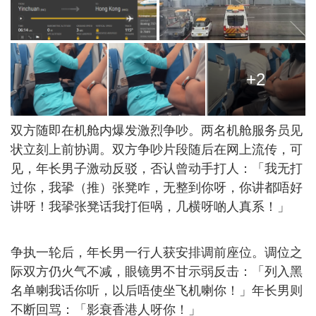
+2
双方随即在机舱内爆发激烈争吵。两名机舱服务员见
状立刻上前协调。双方争吵片段随后在网上流传，可
见，年长男子激动反驳，否认曾动手打人：「我无打
过你，我㧬（推）张凳咋，无整到你呀，你讲都唔好
讲呀！我㧬张凳话我打佢㖞，几横呀啲人真系！」
争执一轮后，年长男一行人获安排调前座位。调位之
际双方仍火气不减，眼镜男不甘示弱反击：「列入黑
名单喇我话你听，以后唔使坐飞机喇你！」年长男则
不断回骂：「影衰香港人呀你！」