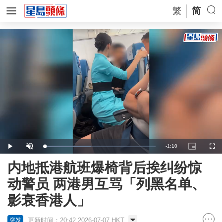
繁
简
Remaining
-
1:10
Loaded
:
Play
Unmute
Picture-
Full
41.64%
in-
Picture
Time
内地抵港航班爆椅背后挨纠纷惊
动警员 两港男互骂「列黑名单、
影衰香港人」
更新时间：20:42 2026-07-07 HKT
突发