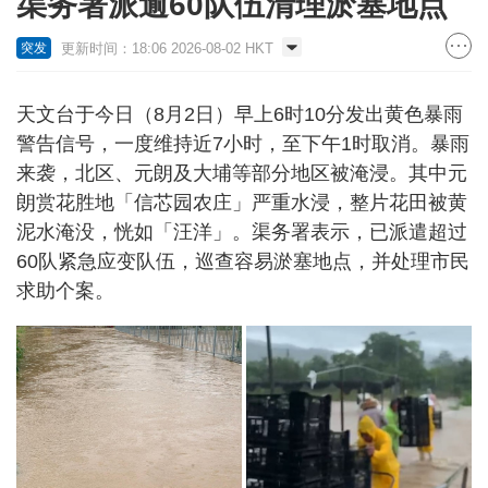
渠务署派逾60队伍清理淤塞地点
更新时间：18:06 2026-08-02 HKT
突发
天文台于今日（8月2日）早上6时10分发出黄色暴雨
警告信号，一度维持近7小时，至下午1时取消。暴雨
来袭，北区、元朗及大埔等部分地区被淹浸。其中元
朗赏花胜地「信芯园农庄」严重水浸，整片花田被黄
泥水淹没，恍如「汪洋」。渠务署表示，已派遣超过
60队紧急应变队伍，巡查容易淤塞地点，并处理市民
求助个案。