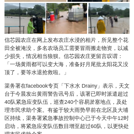
信芯园农庄在网上发布农庄水浸的相片，所见整个花
田全被淹没，多名农场员工需要冒雨搬走物资，以减
少损失，情况相当狼狈。信芯园农庄更留言叹谓：
「一场黄雨都可以变大海，准备好月尾批太阳花又没
顶了，要等水退抢救啦。」
渠务署在facebook专页「下水水 Drainy」表示，天文
台于今晨发出黄雨警告讯号后，该署已即时派遣超过
40队紧急应变队伍，巡查240个容易淤塞地点，及处
理市民求助个案。有鉴于较大雨势早前在北区及大埔
区持续，渠务署紧急事故控制中心已于今天中午12时
启动，将紧急应变队伍数目增至超过60队，以更快处