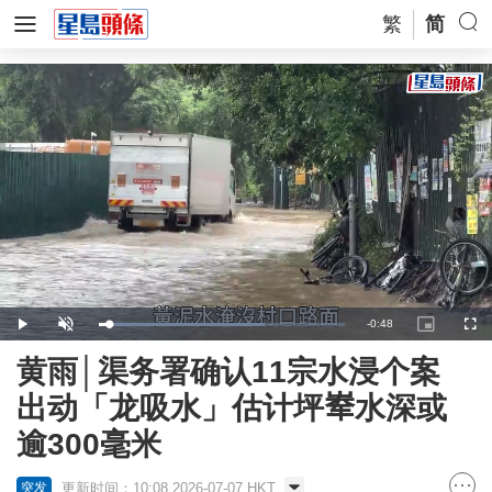
繁
简
Remaining
-
0:48
Loaded
:
Play
Unmute
Picture-
Full
67.40%
in-
Picture
Time
黄雨│渠务署确认11宗水浸个案
出动「龙吸水」估计坪𪨶水深或
逾300毫米
更新时间：10:08 2026-07-07 HKT
突发