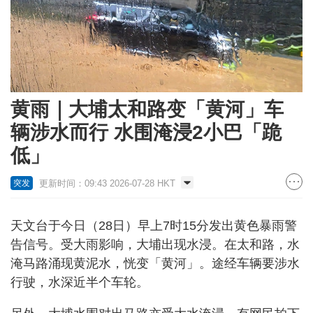
黄雨｜大埔太和路变「黄河」车
辆涉水而行 水围淹浸2小巴「跪
低」
更新时间：09:43 2026-07-28 HKT
突发
天文台于今日（28日）早上7时15分发出黄色暴雨警
告信号。受大雨影响，大埔出现水浸。在太和路，水
淹马路涌现黄泥水，恍变「黄河」。途经车辆要涉水
行驶，水深近半个车轮。