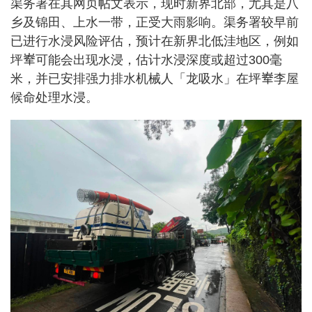
渠务署在其网页帖文表示，现时新界北部，尤其是八
乡及锦田、上水一带，正受大雨影响。渠务署较早前
已进行水浸风险评估，预计在新界北低洼地区，例如
坪𪨶可能会出现水浸，估计水浸深度或超过300毫
米，并已安排强力排水机械人「龙吸水」在坪𪨶李屋
候命处理水浸。