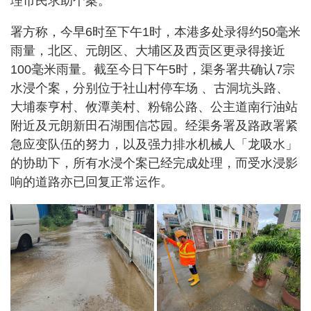
理市民求助个案。
署方称，今早6时至下午1时，本港多处录得约50毫米
雨量，北区、元朗区、大埔区及西贡区更录得接近
100毫米雨量。截至今日下午5时，渠务署共确认7宗
水浸个案，分别位于社山村停车场 、古洞坑头路、
大埔泰亨村、攸潭美村、粉锦公路、公主道南行油站
附近及元朗新田石湖围信芯园。经渠务署及路政署紧
急应变队伍的努力，以及强力排水机械人「龙吸水」
的协助下，所有水浸个案已经完成处理，而受水浸影
响的道路亦已回复正常运作。