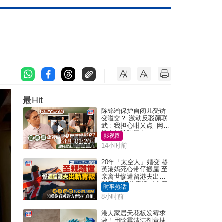
最Hit
陈锦鸿保护自闭儿受访
变嗌交？ 激动反驳颜联
武：我担心咁又点 网民
批主持咄咄逼人
影视圈
01:20
14小时前
20年「太空人」婚变 移
英港妈死心带仔搬屋 至
亲离世惨遭留港夫出轨
背叛 苦叹终看透对方留
时事热话
港「真相」｜Juicy叮
8小时前
港人家居天花板发霉求
救！用除霉清洁剂竟抹