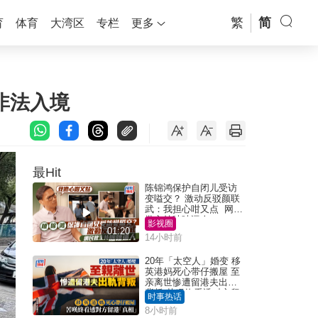
繁
简
育
体育
大湾区
专栏
更多
非法入境
最Hit
陈锦鸿保护自闭儿受访
变嗌交？ 激动反驳颜联
武：我担心咁又点 网民
批主持咄咄逼人
影视圈
01:20
14小时前
20年「太空人」婚变 移
英港妈死心带仔搬屋 至
亲离世惨遭留港夫出轨
背叛 苦叹终看透对方留
时事热话
港「真相」｜Juicy叮
8小时前