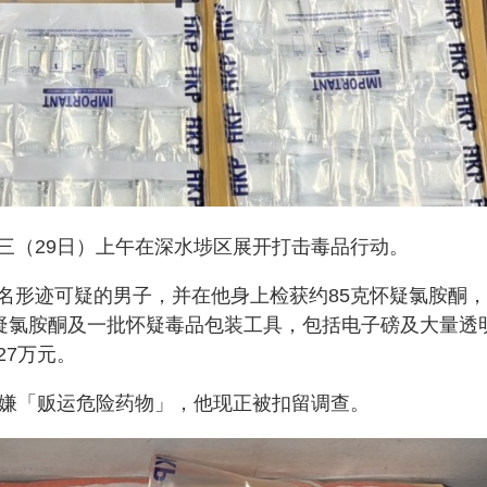
三（29日）上午在深水埗区展开打击毒品行动。
名形迹可疑的男子，并在他身上检获约85克怀疑氯胺酮
怀疑氯胺酮及一批怀疑毒品包装工具，包括电子磅及大量透
27万元。
涉嫌「贩运危险药物」，他现正被扣留调查。