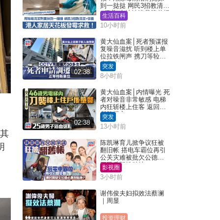
到一挞挞 网民3招教清洁
+保养 本地油漆品牌曾提
生活百科
醒勿用1物防变色
10小时前
黄大仙血案│死者预谋报
复噪音滋扰 听到楼上单
位拉铁闸声 携刀等䢂伏
击伤者
突发
02:38
8小时前
黄大仙血案│内情曝光 死
者对噪音非常敏感 电梯
内狂斩楼上住客 返回住
所堕楼亡
突发
02:38
13小时前
，其
陈凯琳育儿掀争议狂被
明
翻旧帐 搭电车霸位再引
公关灾难被批欠公德心
网民质疑扮贴地？
影视圈
3小时前
谢伟俊夫妇拟效法蔡澜
｜周显
投资理财