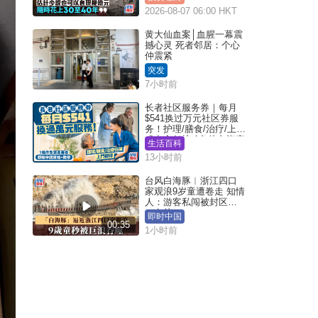
2026-08-07 06:00 HKT
黄大仙血案│血腥一幕震
撼心灵 死者邻居：个心
仲震紧
突发
7小时前
长者社区服务券｜每月
$541换过万元社区券服
务！护理/膳食/治疗/上门
或中心任拣 1条件免资产
生活百科
审查（附申请资格及教
13小时前
学）
台风白海豚︱浙江四口
家观浪9岁童遭卷走 知情
人：游客私闯被封区域
︱有片
即时中国
00:35
1小时前