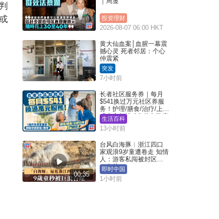
｜周显
判
或
投资理财
2026-08-07 06:00 HKT
黄大仙血案│血腥一幕震
撼心灵 死者邻居：个心
仲震紧
突发
7小时前
长者社区服务券｜每月
$541换过万元社区券服
务！护理/膳食/治疗/上门
或中心任拣 1条件免资产
生活百科
审查（附申请资格及教
13小时前
学）
台风白海豚︱浙江四口
家观浪9岁童遭卷走 知情
人：游客私闯被封区域
︱有片
即时中国
00:35
1小时前