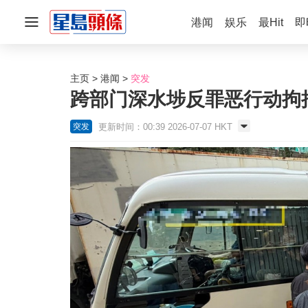
港闻
娱乐
最Hit
即
主页
港闻
突发
跨部门深水埗反罪恶行动拘捕
更新时间：00:39 2026-07-07 HKT
突发