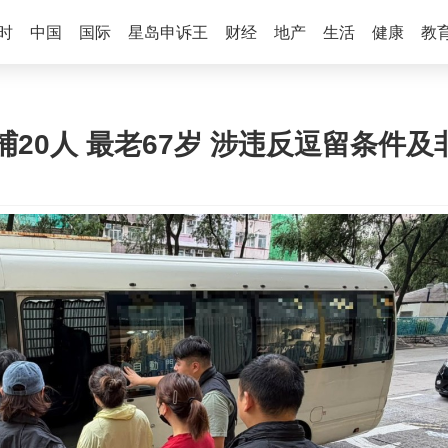
时
中国
国际
星岛申诉王
财经
地产
生活
健康
教
20人 最老67岁 涉违反逗留条件及