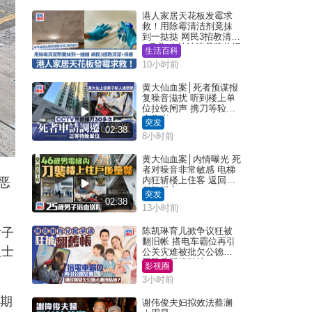
港人家居天花板发霉求
救！用除霉清洁剂竟抹
到一挞挞 网民3招教清洁
+保养 本地油漆品牌曾提
生活百科
醒勿用1物防变色
10小时前
黄大仙血案│死者预谋报
复噪音滋扰 听到楼上单
位拉铁闸声 携刀等䢂伏
击伤者
突发
02:38
8小时前
黄大仙血案│内情曝光 死
者对噪音非常敏感 电梯
内狂斩楼上住客 返回住
恶
所堕楼亡
突发
02:38
13小时前
女子
陈凯琳育儿掀争议狂被
翻旧帐 搭电车霸位再引
人士
公关灾难被批欠公德心
网民质疑扮贴地？
影视圈
3小时前
逾期
谢伟俊夫妇拟效法蔡澜