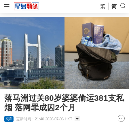
繁
简
落马洲过关80岁婆婆偷运381支私
烟 落网罪成囚2个月
更新时间：21:40 2026-07-06 HKT
突发