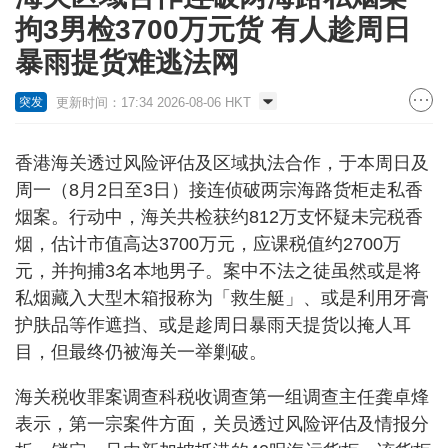
拘3男检3700万元货 有人趁周日
暴雨提货难逃法网
更新时间：17:34 2026-08-06 HKT
突发
香港海关透过风险评估及区域执法合作，于本周日及
周一（8月2日至3日）接连侦破两宗海路货柜走私香
烟案。行动中，海关共检获约812万支怀疑未完税香
烟，估计市值高达3700万元，应课税值约2700万
元，并拘捕3名本地男子。案中不法之徒虽然或是将
私烟藏入大型木箱报称为「救生艇」、或是利用牙膏
护肤品等作遮挡、或是趁周日暴雨天提货以掩人耳
目，但最终仍被海关一举剿破。
海关税收罪案调查科税收调查第一组调查主任龚卓烽
表示，第一宗案件方面，关员透过风险评估及情报分