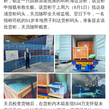
析，锁定一只由新加坡抵港的40呎海运货柜，该货柜
申报载有救生艇。该货柜于上周六（8月1日）抵达葵
涌货柜码头，关员随即全天候监视。翌日下午，一名
报称司机的51岁本地男子到达货柜码头，准备提走该
批货柜，关员随即截查。
关员检查货物后，在货柜内木箱发现534万支怀疑未