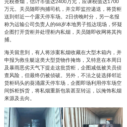
完税香烟，估计市值达2400万元，应课税值达1700
万元。关员随即拘捕司机，并立即监控递送，将货柜
送到邻近一个露天停车场。2日傍晚时分，另一名报
称为运输公司负责人的68岁本地男子抵达现场，怀疑
企图打开货柜并处理柜内私烟，关员随即收网将其拘
捕。
海关留意到，有人将涉案私烟收藏在大型木箱内，并
申报为救生艇这类大型货物作掩饰，又特意在本周日
及暴雨恶劣天气下提走这批货柜，企图减低被关员侦
查风险，但最终仍被侦破。另外，不法之徒选择邻近
货柜码头的葵涌露天停车场，企图即场利用停车场空
间拆柜拆货，将私烟重新包装甚至转运，以掩饰私烟
来源及去向。