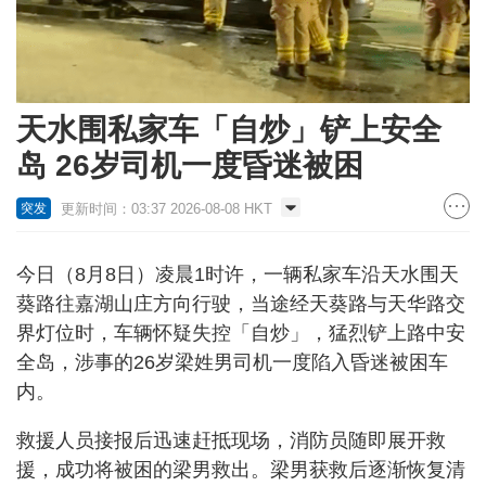
天水围私家车「自炒」铲上安全
岛 26岁司机一度昏迷被困
更新时间：03:37 2026-08-08 HKT
突发
今日（8月8日）凌晨1时许，一辆私家车沿天水围天
葵路往嘉湖山庄方向行驶，当途经天葵路与天华路交
界灯位时，车辆怀疑失控「自炒」，猛烈铲上路中安
全岛，涉事的26岁梁姓男司机一度陷入昏迷被困车
内。
救援人员接报后迅速赶抵现场，消防员随即展开救
援，成功将被困的梁男救出。梁男获救后逐渐恢复清