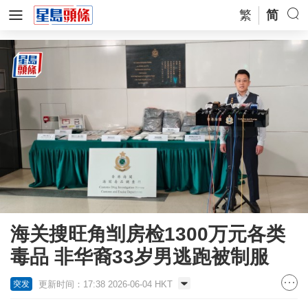
繁
简
海关搜旺角㓥房检1300万元各类
毒品 非华裔33岁男逃跑被制服
更新时间：17:38 2026-06-04 HKT
突发