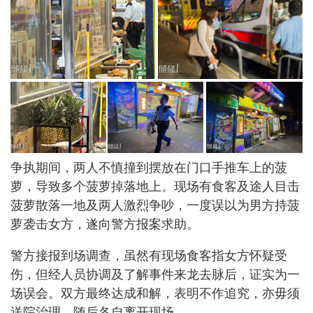
争执期间，两人不慎撞到摆放在门口手推车上的菠
萝，导致多个菠萝掉落地上。现场有食客及途人目击
菠萝散落一地及两人激烈争吵，一度误以为男方持菠
萝袭击女方，遂向警方报案求助。
警方接报到场调查，虽然有现场食客指女方怀疑受
伤，但经人员协调及了解事件来龙去脉后，证实为一
场误会。双方最终达成和解，表明不作追究，亦毋须
送院治理，随后各自离开现场。