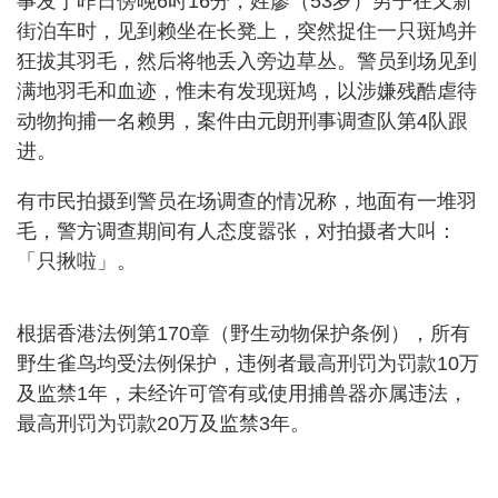
事发于昨日傍晚6时16分，姓廖（53岁）男子在又新
街泊车时，见到赖坐在长凳上，突然捉住一只斑鸠并
狂拔其羽毛，然后将牠丢入旁边草丛。警员到场见到
满地羽毛和血迹，惟未有发现斑鸠，以涉嫌残酷虐待
动物拘捕一名赖男，案件由元朗刑事调查队第4队跟
进。
有巿民拍摄到警员在场调查的情况称，地面有一堆羽
毛，警方调查期间有人态度嚣张，对拍摄者大叫：
「只揪啦」。
根据香港法例第170章（野生动物保护条例），所有
野生雀鸟均受法例保护，违例者最高刑罚为罚款10万
及监禁1年，未经许可管有或使用捕兽器亦属违法，
最高刑罚为罚款20万及监禁3年。