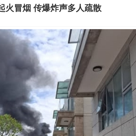
起火冒烟 传爆炸声多人疏散