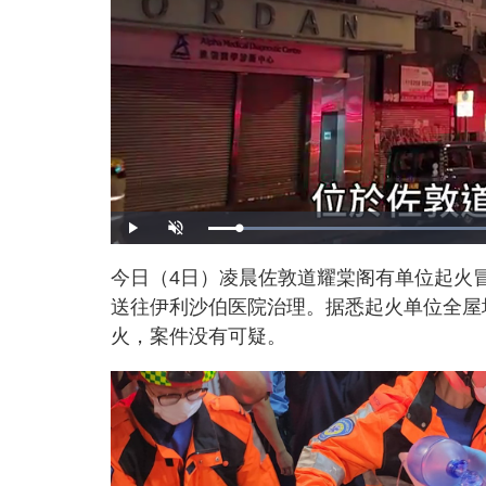
L
P
U
o
l
n
a
a
m
d
y
u
今日（4日）凌晨佐敦道耀棠阁有单位起火
e
t
d
e
:
送往伊利沙伯医院治理。据悉起火单位全屋
6
1
.
火，案件没有可疑。
6
1
%