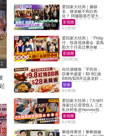
爱回家大结局｜滕丽
名、林淑敏不和白热
化？ 阿滕眼尾冇望大小
姐一眼 商场直播零互动
影视圈
18:50
6小时前
爱回家大结局｜「Philip
仔」惊喜现身聚会 梁禹
勤大个仔高过樊亦敏 超
乖黐实林淑敏许家杰
影视圈
10小时前
F
u
街坊酒楼推「平民价」
l
叹奢华盛宴！$9.8红烧
l
被
s
BB鸽/$28开边蒸龙虾 3
c
大晚餐超值优惠
r
饮食
起
e
e
9小时前
n
爱回家大结局｜7大绿叶
身家过亿背景惊人 三太
私伙鳄鱼皮Hermès拍剧
苏姐原来是半山楼后
影视圈
6小时前
黎彼得离世丨黎树德被