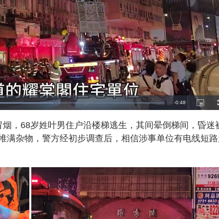
R
-
0:48
P
i
c
e
t
冒烟，68岁姓叶男住户沿楼梯逃生，其间晕倒梯间，昏迷
u
r
m
e
堆满杂物，警方经初步调查后，相信涉事单位有电线短路
-
i
a
n
-
P
i
i
c
t
n
u
r
e
i
n