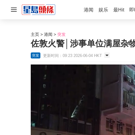
港闻
娱乐
最Hit
即
主页
港闻
突发
佐敦火警│涉事单位满屋杂物
更新时间：09:23 2026-06-04 HKT
突发