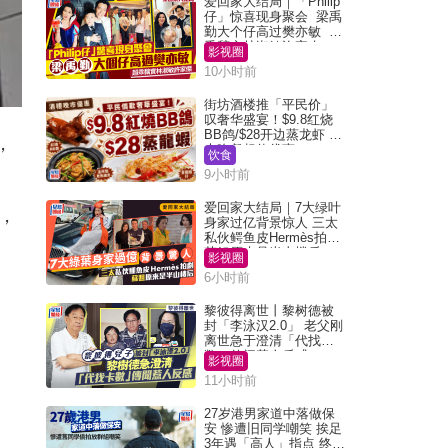
爱回家大结局｜「Philip
仔」惊喜现身聚会 梁禹
勤大个仔高过樊亦敏 超
乖黐实林淑敏许家杰
影视圈
10小时前
街坊酒楼推「平民价」
叹奢华盛宴！$9.8红烧
BB鸽/$28开边蒸龙虾 3
，
大晚餐超值优惠
饮食
9小时前
爱回家大结局｜7大绿叶
，
身家过亿背景惊人 三太
私伙鳄鱼皮Hermès拍剧
苏姐原来是半山楼后
影视圈
6小时前
黎彼得离世丨黎树德被
封「李泳汉2.0」 老父刚
离世急于澄清「代找卡
数」传闻惹人反感
影视圈
11小时前
27岁港男家道中落做保
安 惨遭旧同学嘲笑 挨足
3年遇「高人」指点 终辞