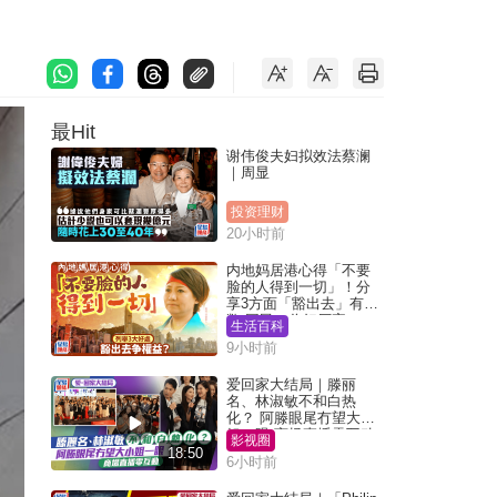
最Hit
谢伟俊夫妇拟效法蔡澜
｜周显
投资理财
20小时前
内地妈居港心得「不要
脸的人得到一切」！分
享3方面「豁出去」有著
数 网民：你好厉害
生活百科
9小时前
爱回家大结局｜滕丽
名、林淑敏不和白热
化？ 阿滕眼尾冇望大小
姐一眼 商场直播零互动
影视圈
18:50
6小时前