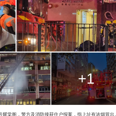
g
T
i
m
e
+1
2号耀棠阁，警方及消防接获住户报案，指上址有浓烟冒出