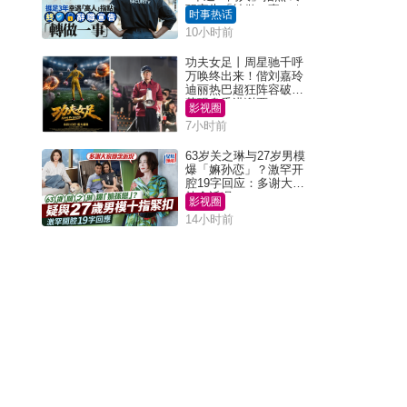
职宣告「转做一事」｜
时事热话
Juicy叮
10小时前
功夫女足丨周星驰千呼
万唤终出来！偕刘嘉玲
迪丽热巴超狂阵容破天
荒现身香港谢票
影视圈
7小时前
63岁关之琳与27岁男模
爆「嫲孙恋」？激罕开
腔19字回应：多谢大家
挂念近况
影视圈
14小时前