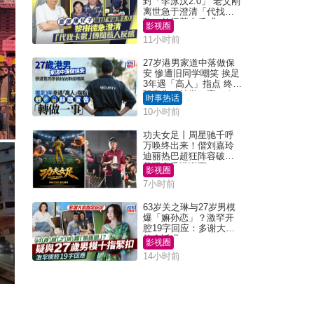
封「李泳汉2.0」 老父刚
离世急于澄清「代找卡
数」传闻惹人反感
影视圈
11小时前
27岁港男家道中落做保
安 惨遭旧同学嘲笑 挨足
3年遇「高人」指点 终辞
职宣告「转做一事」｜
时事热话
Juicy叮
10小时前
功夫女足丨周星驰千呼
万唤终出来！偕刘嘉玲
迪丽热巴超狂阵容破天
荒现身香港谢票
影视圈
7小时前
63岁关之琳与27岁男模
爆「嫲孙恋」？激罕开
腔19字回应：多谢大家
挂念近况
影视圈
14小时前
。