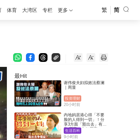
繁
简
育
体育
大湾区
专栏
更多
最Hit
谢伟俊夫妇拟效法蔡澜
｜周显
投资理财
20小时前
内地妈居港心得「不要
脸的人得到一切」！分
享3方面「豁出去」有著
数 网民：你好厉害
生活百科
9小时前