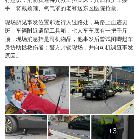
手，将戴颈箍、氧气罩的老翁送东区医院抢救。
现场所见事发位置邻近行人过路处，马路上血迹斑
斑；车辆附近遗留工具箱，七人车车底有一把千斤
顶，现场消息指是司机物品，他事发后曾试图唧起车
身协助拯救伤者；警方封锁现场，并向司机调查事发
原因。
+3