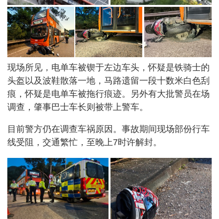
现场所见，电单车被锲于左边车头，怀疑是铁骑士的
头盔以及波鞋散落一地，马路遗留一段十数米白色刮
痕，怀疑是电单车被拖行痕迹。另外有大批警员在场
调查，肇事巴士车长则被带上警车。
目前警方仍在调查车祸原因。事故期间现场部份行车
线受阻，交通繁忙，至晚上7时许解封。