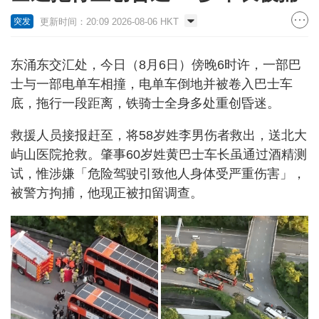
更新时间：20:09 2026-08-06 HKT
突发
东涌东交汇处，今日（8月6日）傍晚6时许，一部巴
士与一部电单车相撞，电单车倒地并被卷入巴士车
底，拖行一段距离，铁骑士全身多处重创昏迷。
救援人员接报赶至，将58岁姓李男伤者救出，送北大
屿山医院抢救。肇事60岁姓黄巴士车长虽通过酒精测
试，惟涉嫌「危险驾驶引致他人身体受严重伤害」，
被警方拘捕，他现正被扣留调查。