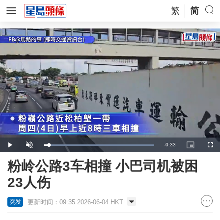
繁
简
Remaining
-
0:33
Loaded
:
Play
Unmute
Picture-
Full
100.00%
in-
Picture
Time
粉岭公路3车相撞 小巴司机被困
23人伤
更新时间：09:35 2026-06-04 HKT
突发