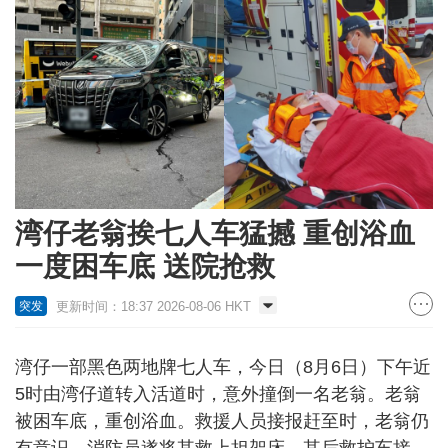
湾仔老翁挨七人车猛撼 重创浴血
一度困车底 送院抢救
更新时间：18:37 2026-08-06 HKT
突发
湾仔一部黑色两地牌七人车，今日（8月6日）下午近
5时由湾仔道转入活道时，意外撞倒一名老翁。老翁
被困车底，重创浴血。救援人员接报赶至时，老翁仍
有意识，消防员遂将其救上担架床，其后救护车接