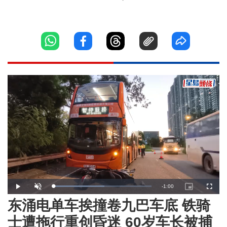
Remaining
-
1:00
Loaded
:
Play
Unmute
Picture-
Fullscr
52.03%
in-
Picture
东涌电单车挨撞卷九巴车底 铁骑
Time
士遭拖行重创昏迷 60岁车长被捕