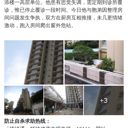
添楼一高层单位。他患有思觉失调，需定期到诊所覆
诊，惟已停止覆诊一段时间。今日他与胞弟因整理房
间问题发生争执，双方在厨房互相推撞，未几更情绪
激动，跑入房间爬出窗外危站。
+3
防止自杀求助热线：