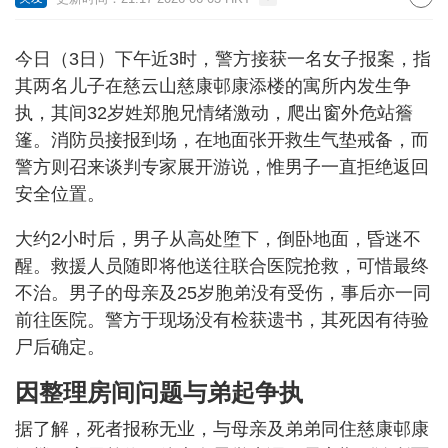
今日（3日）下午近3时，警方接获一名女子报案，指
其两名儿子在慈云山慈康邨康添楼的寓所内发生争
执，其间32岁姓郑胞兄情绪激动，爬出窗外危站簷
篷。消防员接报到场，在地面张开救生气垫戒备，而
警方则召来谈判专家展开游说，惟男子一直拒绝返回
安全位置。
大约2小时后，男子从高处堕下，倒卧地面，昏迷不
醒。救援人员随即将他送往联合医院抢救，可惜最终
不治。男子的母亲及25岁胞弟没有受伤，事后亦一同
前往医院。警方于现场没有检获遗书，其死因有待验
尸后确定。
因整理房间问题与弟起争执
据了解，死者报称无业，与母亲及弟弟同住慈康邨康