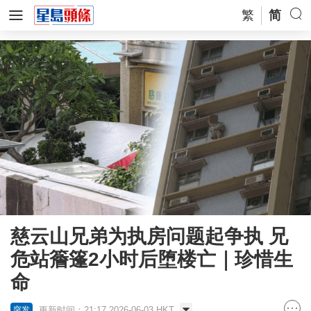
繁
简
慈云山兄弟为执房问题起争执 兄
危站簷篷2小时后堕楼亡｜珍惜生
命
更新时间：21:17 2026-06-03 HKT
突发