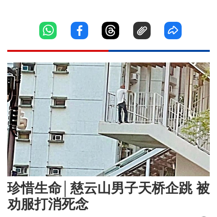
珍惜生命│慈云山男子天桥企跳 被
劝服打消死念