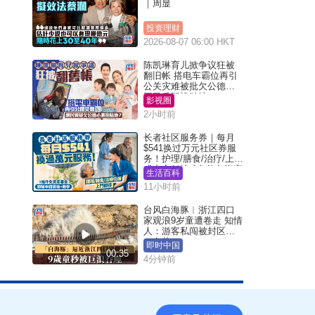
｜周显
投资理财
2026-08-07 06:00 HKT
陈凯琳育儿掀争议狂被
翻旧帐 搭电车霸位再引
公关灾难被批欠公德心
网民质疑扮贴地？
影视圈
2小时前
长者社区服务券｜每月
$541换过万元社区券服
务！护理/膳食/治疗/上门
或中心任拣 1条件免资产
生活百科
审查（附申请资格及教
11小时前
学）
台风白海豚︱浙江四口
家观浪9岁童遭卷走 知情
人：游客私闯被封区域
︱有片
即时中国
00:35
4分钟前