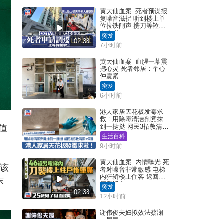
黄大仙血案│死者预谋报
复噪音滋扰 听到楼上单
位拉铁闸声 携刀等䢂伏
击伤者
突发
02:38
7小时前
黄大仙血案│血腥一幕震
撼心灵 死者邻居：个心
仲震紧
突发
6小时前
港人家居天花板发霉求
救！用除霉清洁剂竟抹
到一挞挞 网民3招教清洁
值
+保养 本地油漆品牌曾提
生活百科
醒勿用1物防变色
9小时前
黄大仙血案│内情曝光 死
把该
者对噪音非常敏感 电梯
内狂斩楼上住客 返回住
东
所堕楼亡
突发
02:38
12小时前
谢伟俊夫妇拟效法蔡澜