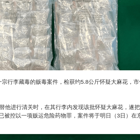
宗行李藏毒的贩毒案件，检获约5.8公斤怀疑大麻花，市
员替他进行清关时，在其行李内发现该批怀疑大麻花，遂
已被控以一项贩运危险药物罪，案件将于明日（3日）在