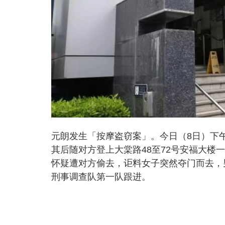
元朗发生「按摩盗窃案」。今日（8日）下
其后随对方登上大棠路48至72号安福大楼
怀疑遭对方偷去，讵料女子突然夺门而去，
刑事调查队第一队跟进。