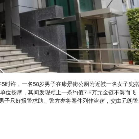
午5时许，一名58岁男子在康景街公厕附近被一名女子兜
一单位按摩，其间发现颈上一条约值7.6万元金链不翼而飞
男子只好报警求助。警方亦将案件列作盗窃，交由元朗警