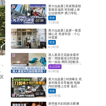
黄大仙血案│死者预谋报
复噪音滋扰 听到楼上单
位拉铁闸声 携刀等䢂伏
击伤者
突发
02:38
7小时前
黄大仙血案│血腥一幕震
撼心灵 死者邻居：个心
仲震紧
突发
6小时前
港人家居天花板发霉求
救！用除霉清洁剂竟抹
到一挞挞 网民3招教清洁
搭，
+保养 本地油漆品牌曾提
生活百科
醒勿用1物防变色
，
9小时前
区
黄大仙血案│内情曝光 死
者对噪音非常敏感 电梯
内狂斩楼上住客 返回住
所堕楼亡
突发
02:38
12小时前
谢伟俊夫妇拟效法蔡澜