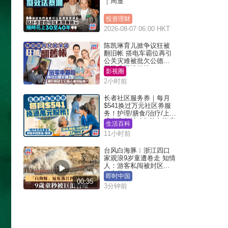
｜周显
投资理财
2026-08-07 06:00 HKT
陈凯琳育儿掀争议狂被
翻旧帐 搭电车霸位再引
公关灾难被批欠公德心
网民质疑扮贴地？
影视圈
2小时前
长者社区服务券｜每月
$541换过万元社区券服
务！护理/膳食/治疗/上门
或中心任拣 1条件免资产
生活百科
审查（附申请资格及教
11小时前
学）
台风白海豚︱浙江四口
家观浪9岁童遭卷走 知情
人：游客私闯被封区域
︱有片
即时中国
00:35
3分钟前