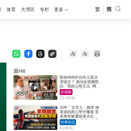
繁
简
育
体育
大湾区
专栏
更多
最Hit
陈锦鸿保护自闭儿受访
变嗌交？ 激动反驳颜联
武：我担心咁又点 网民
批主持咄咄逼人
影视圈
01:20
13小时前
20年「太空人」婚变 移
英港妈死心带仔搬屋 至
亲离世惨遭留港夫出轨
背叛 苦叹终看透对方留
时事热话
港「真相」｜Juicy叮
6小时前