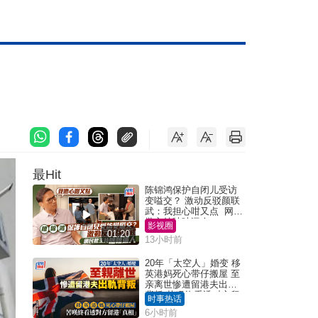
最Hit
陈锦鸿保护自闭儿受访
变嗌交？ 激动反驳颜联
武：我担心咁又点 网民
批主持咄咄逼人
影视圈
01:20
13小时前
20年「太空人」婚变 移
英港妈死心带仔搬屋 至
亲离世惨遭留港夫出轨
背叛 苦叹终看透对方留
时事热话
港「真相」｜Juicy叮
6小时前