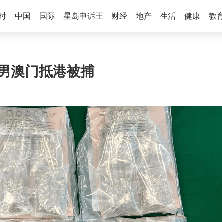
时
中国
国际
星岛申诉王
财经
地产
生活
健康
教
6岁男澳门抵港被捕