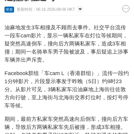
更新时间：06:16 2026-08-06 HKT
突发
油麻地发生3车相撞及不顾而去事件。社交平台流传
一段车cam影片，显示一辆私家车在灯位等候期间，
疑突然高速倒车，撞向后方两辆私家车，造成3车相
撞；期间一名骑单车男子险被波及，事后疑追上涉事
车辆并出声斥责。
Facebook群组「车cam L（香港群组）」流传一段约
1分钟影片，片段显示事发于昨晚（5日）约9时23
分。从影片可见，3辆私家车沿油麻地上海街往佐敦
方向行驶，至上海街与北海街交界灯位时，按灯号停
车等候。
期间，最前方私家车突然高速向后倒车，撞向后方车
辆，导致后方两辆私家车先后被撞，形成3车相撞。