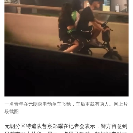
一名青年在元朗踩电动单车飞驰，车后更载有两人。网上片
段截图
元朗分区特遣队督察郑耀在记者会表示，警方留意到