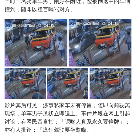
当时一名骑单车男子刚好在附近，险被倒退中的车辆
撞到，随即以粗言喝骂对方。
影片其后可见，涉事私家车未有停留，随即向前驶离
现场，单车男子见状立即追上。事件片段在网上引起
讨论，有网民留言指：「呢啲人真系永久要停牌」；
亦有人批评：「疯狂驾驶要坐监㗎。」