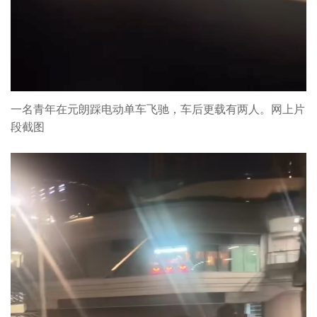
一名青年在元朗踩电动单车飞驰，车后更载有两人。网上片
段截图