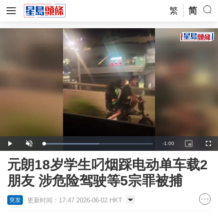
繁
简
Remaining
-
1:00
Loaded
:
Play
Unmute
Picture-
Full
50.72%
in-
Picture
Time
元朗18岁学生叼烟踩电动单车载2
朋友 涉危险驾驶等5宗罪被捕
更新时间：17:47 2026-06-02 HKT
突发