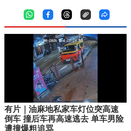
Loaded
:
Unmute
97.86%
有片｜油麻地私家车灯位突高速
倒车 撞后车再高速逃去 单车男险
遭撞爆粗追骂