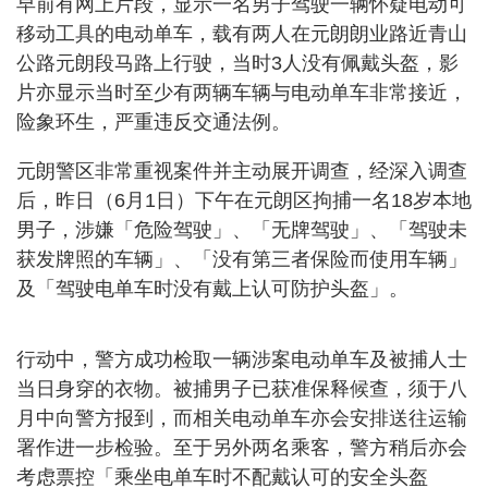
早前有网上片段，显示一名男子驾驶一辆怀疑电动可
移动工具的电动单车，载有两人在元朗朗业路近青山
公路元朗段马路上行驶，当时3人没有佩戴头盔，影
片亦显示当时至少有两辆车辆与电动单车非常接近，
险象环生，严重违反交通法例。
元朗警区非常重视案件并主动展开调查，经深入调查
后，昨日（6月1日）下午在元朗区拘捕一名18岁本地
男子，涉嫌「危险驾驶」、「无牌驾驶」、「驾驶未
获发牌照的车辆」、「没有第三者保险而使用车辆」
及「驾驶电单车时没有戴上认可防护头盔」。
行动中，警方成功检取一辆涉案电动单车及被捕人士
当日身穿的衣物。被捕男子已获准保释候查，须于八
月中向警方报到，而相关电动单车亦会安排送往运输
署作进一步检验。至于另外两名乘客，警方稍后亦会
考虑票控「乘坐电单车时不配戴认可的安全头盔