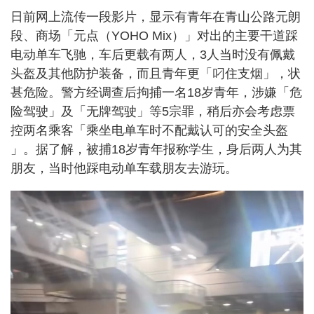
日前网上流传一段影片，显示有青年在青山公路元朗
段、商场「元点（YOHO Mix）」对出的主要干道踩
电动单车飞驰，车后更载有两人，3人当时没有佩戴
头盔及其他防护装备，而且青年更「叼住支烟」，状
甚危险。警方经调查后拘捕一名18岁青年，涉嫌「危
险驾驶」及「无牌驾驶」等5宗罪，稍后亦会考虑票
控两名乘客「乘坐电单车时不配戴认可的安全头盔
」。据了解，被捕18岁青年报称学生，身后两人为其
朋友，当时他踩电动单车载朋友去游玩。