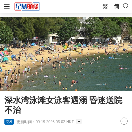
繁
简
深水湾泳滩女泳客遇溺 昏迷送院
不治
更新时间：09:19 2026-06-02 HKT
突发