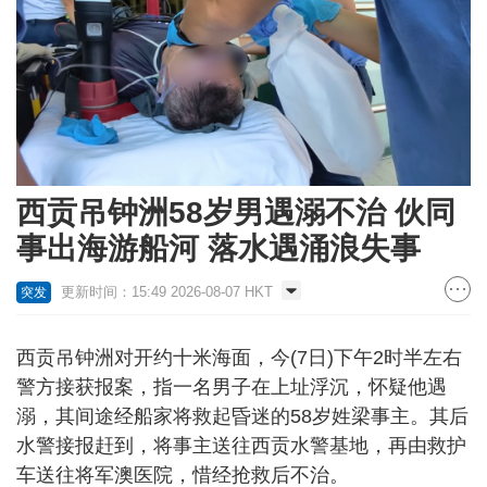
西贡吊钟洲58岁男遇溺不治 伙同
事出海游船河 落水遇涌浪失事
更新时间：15:49 2026-08-07 HKT
突发
西贡吊钟洲对开约十米海面，今(7日)下午2时半左右
警方接获报案，指一名男子在上址浮沉，怀疑他遇
溺，其间途经船家将救起昏迷的58岁姓梁事主。其后
水警接报赶到，将事主送往西贡水警基地，再由救护
车送往将军澳医院，惜经抢救后不治。