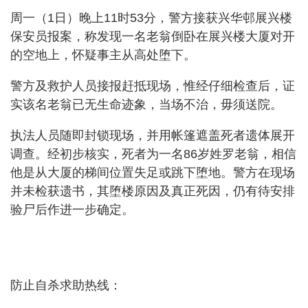
周一（1日）晚上11时53分，警方接获兴华邨展兴楼
保安员报案，称发现一名老翁倒卧在展兴楼大厦对开
的空地上，怀疑事主从高处堕下。
警方及救护人员接报赶抵现场，惟经仔细检查后，证
实该名老翁已无生命迹象，当场不治，毋须送院。
执法人员随即封锁现场，并用帐篷遮盖死者遗体展开
调查。经初步核实，死者为一名86岁姓罗老翁，相信
他是从大厦的梯间位置失足或跳下堕地。警方在现场
并未检获遗书，其堕楼原因及真正死因，仍有待安排
验尸后作进一步确定。
防止自杀求助热线：