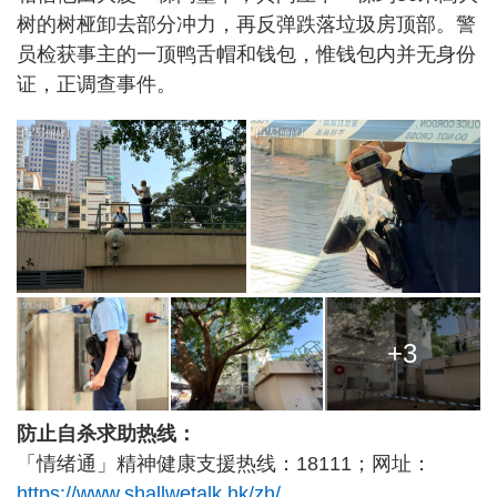
树的树桠卸去部分冲力，再反弹跌落垃圾房顶部。警
员检获事主的一顶鸭舌帽和钱包，惟钱包内并无身份
证，正调查事件。
+3
防止自杀求助热线：
「情绪通」精神健康支援热线：18111；网址：
https://www.shallwetalk.hk/zh/