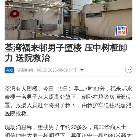
荃湾福来邨男子堕楼 压中树桠卸
力 送院救治
更新时间：08:55 2026-08-09 HKT
突发
荃湾有人堕楼。今日（9日）早上7时39分，福来邨永
泰楼一名男子从大厦高处堕下，倒卧在垃圾房顶部位
置。救援人员赶至将男子救下，由救护车送往玛嘉烈
医院抢救。
现场消息称，堕楼男子年约20多岁，属非华裔人士，
相信他由大厦一梯间堕下，其间压中一棵约30米高大