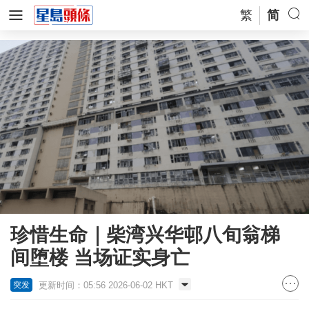
繁
简
珍惜生命｜柴湾兴华邨八旬翁梯
间堕楼 当场证实身亡
更新时间：05:56 2026-06-02 HKT
突发