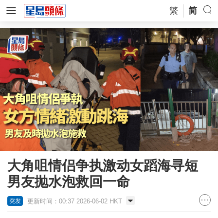
繁
简
大角咀情侣争执激动女蹈海寻短
男友抛水泡救回一命
更新时间：00:37 2026-06-02 HKT
突发