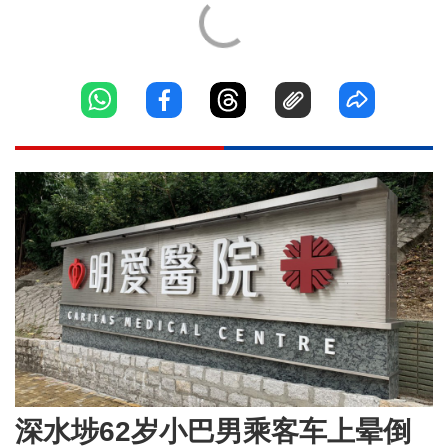
深水埗62岁小巴男乘客车上晕倒