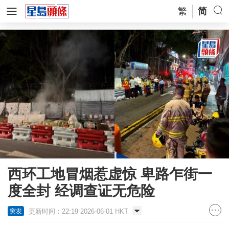
繁
简
西环工地冒烟惹虚惊 卑路乍街一
度全封 经调查证无危险
更新时间：22:19 2026-06-01 HKT
突发