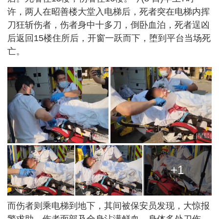
许，两人在昭善楼大堂入电梯后，死者突在电梯内挥
刀狂斩伤者，伤者身中十多刀，倒卧血泊，死者逞凶
后返回15楼住所后，开窗一跃而下，堕到平台当场死
亡。
+1
而伤者则乘电梯到地下，其间被保安员发现，大惊报
警求助，伤者面部及全身沾满鲜血，身体多处刀伤，