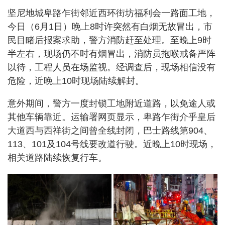
坚尼地城卑路乍街邻近西环街坊福利会一路面工地，
今日（6月1日）晚上8时许突然有白烟无故冒出，市
民目睹后报案求助，警方消防赶至处理。至晚上9时
半左右，现场仍不时有烟冒出，消防员拖喉戒备严阵
以待，工程人员在场监视。经调查后，现场相信没有
危险，近晚上10时现场陆续解封。
意外期间，警方一度封锁工地附近道路，以免途人或
其他车辆靠近。运输署网页显示，卑路乍街介乎皇后
大道西与西祥街之间曾全线封闭，巴士路线第904、
113、101及104号线要改道行驶。近晚上10时现场，
相关道路陆续恢复行车。