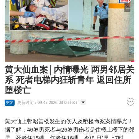
黄大仙血案│内情曝光 两男邻居关
系 死者电梯内狂斩青年 返回住所
堕楼亡
更新时间：09:47 2026-08-08 HKT
突发
黄大仙上邨昭善楼发生的伤人及堕楼命案案情曝光！
据了解，46岁男死者与26岁男伤者是住楼上楼下的邻
居。死者住15楼，伤者住16楼。今(8 日)早上7时