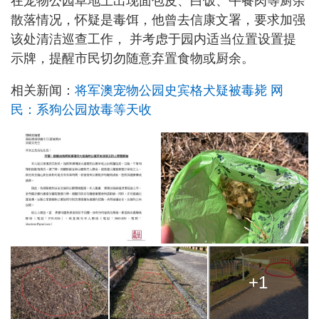
在宠物公园草地上出现面包皮、白饭、午餐肉等厨余
散落情况，怀疑是毒饵，他曾去信康文署，要求加强
该处清洁巡查工作， 并考虑于园内适当位置设置提
示牌，提醒市民切勿随意弃置食物或厨余。
相关新闻：
将军澳宠物公园史宾格犬疑被毒毙 网
民：系狗公园放毒等天收
+1