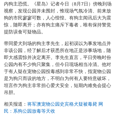
内狗主恐慌。《星岛》记者今日（8月7日）傍晚到场
视察，发现公园并未围封，惟现场气氛冷清、前来放
狗的市民寥寥可数，人心惶惶。有狗主闻讯后大为震
惊，随即离开；亦有狗主痛斥下毒者，唯有保持警觉
提防误食可疑物品。
带同爱犬到场的狗主李先生，起初误以为事发地点并
非该公园，经了解后才获悉所在地正是涉事场地，随
即大感震惊并决定离开。李先生直言，平日旁晚时份
公园内有不少狗只聚集，但今日现场相当冷清。他对
于有人疑在宠物公园投毒感到非常不快，指宠物公园
是为狗只而设的地方，不明白为何有人要特意破坏，
坦言作为狗主非常担心爱犬安全，短期内难免会提心
吊胆。
相关报道：
将军澳宠物公园史宾格犬疑被毒毙 网
民：系狗公园放毒等天收