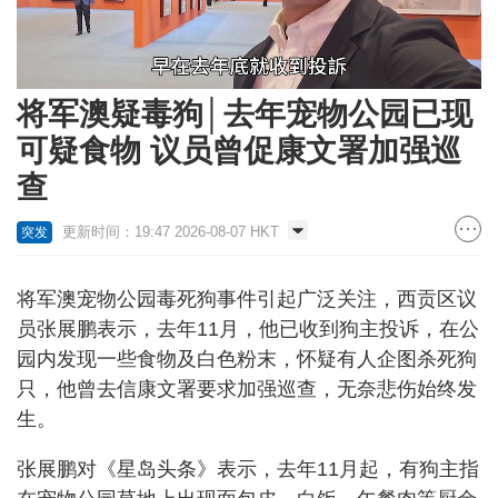
Loaded
:
Unmute
54.60%
将军澳疑毒狗│去年宠物公园已现
可疑食物 议员曾促康文署加强巡
查
更新时间：19:47 2026-08-07 HKT
突发
将军澳宠物公园毒死狗事件引起广泛关注，西贡区议
员张展鹏表示，去年11月，他已收到狗主投诉，在公
园内发现一些食物及白色粉末，怀疑有人企图杀死狗
只，他曾去信康文署要求加强巡查，无奈悲伤始终发
生。
张展鹏对《星岛头条》表示，去年11月起，有狗主指