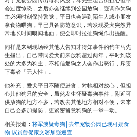
对于宠物公园传出毒狗风波，邓先生坦言虽担心但不
会过度惊恐，之后亦会继续到公园放狗，强调作为狗
主必须时刻保持警觉，平日也会遇到陌生人或小朋友
拿食物喂狗，早已具备防范意识，若发现爱犬突然异
常地长时间嗅闻地面，便会即时拉扯狗绳作出提醒。
同样是来到现场经其他人告知才得知事件的狗主马先
生指出，自己带同爱犬前来放狗超过两年，平时到该
处的大多为狗主，不相信爱狗之人会作出恶行，斥责
下毒者「无人性」。
他补充，爱犬平日不随便进食，对牠相对放心，但担
心其他狗只的安全，虽然发生怀疑毒狗事件，附近可
供放狗的地方不多，若改去其他地方相对不便，未来
自己会多加提防，更紧密留意狗狗的一举一动。
相关报道：
将军澳疑毒狗│去年宠物公园已现可疑食
物 议员曾促康文署加强巡查