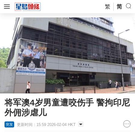
繁
简
将军澳4岁男童遭咬伤手 警拘印尼
外佣涉虐儿
更新时间：15:59 2026-02-04 HKT
突发