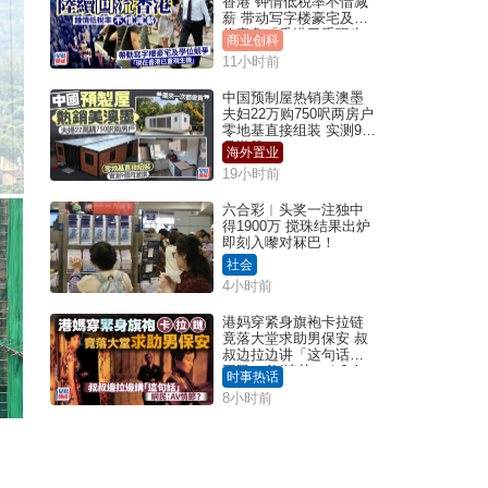
香港 钟情低税率不惜减
薪 带动写字楼豪宅及学
位竞争「香港已重现生
商业创科
机」
11小时前
中国预制屋热销美澳墨
夫妇22万购750呎两房户
零地基直接组装 实测9个
月激赞
海外置业
19小时前
六合彩︱头奖一注独中
得1900万 搅珠结果出炉
即刻入嚟对冧巴！
社会
4小时前
港妈穿紧身旗袍卡拉链
竟落大堂求助男保安 叔
叔边拉边讲「这句话」
网民：AV情节？｜Juicy
时事热话
叮
8小时前