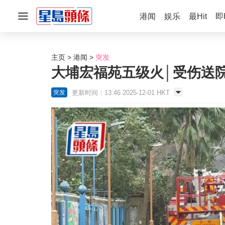
港闻
娱乐
最Hit
即
主页
港闻
突发
大埔宏福苑五级火│受伤送院
更新时间：13:46 2025-12-01 HKT
突发