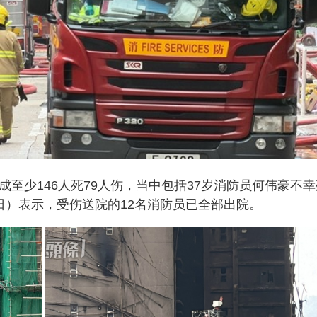
成至少146人死79人伤，当中包括37岁消防员何伟豪不幸
日）表示，受伤送院的12名消防员已全部出院。