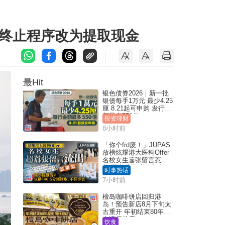
制终止程序改为提取现金
最Hit
银色债券2026｜新一批
银债每手1万元 最少4.25
厘 8.21起可申购 发行金
额最多550亿
投资理财
8小时前
「你个frd废！」JUPAS
放榜炫耀港大医科Offer
名校女生嚣张留言惹众
怒 医学院澄清：宣称
时事热话
「40.5分获录取」不符事
7小时前
实｜Juicy叮
檀岛咖啡饼店回归港
岛！预告新店8月下旬太
古重开 年初结束80年历
史湾仔总店
饮食