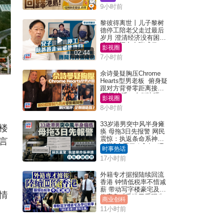
9小时前
黎彼得离世丨儿子黎树
德停工陪老父走过最后
岁月 澄清经济没有困
难：传闻有夸张成份
影视圈
02:44
7小时前
佘诗曼疑胸压Chrome
Hearts型男老板 俯身疑
跟对方背脊零距离接触
网民惊呼：企侧边唔
影视圈
得？
8小时前
33岁港男突中风半身瘫
楼
痪 母拖3日先报警 网民
震惊：执返条命系神迹
言
自爆2个恶习｜Juicy叮
时事热话
17小时前
外籍专才据报陆续回流
香港 钟情低税率不惜减
薪 带动写字楼豪宅及学
情
位竞争「香港已重现生
商业创科
机」
11小时前