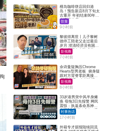
檀岛咖啡饼店回归港
岛！预告新店8月下旬太
古重开 年初结束80年历
史湾仔总店
饮食
9小时前
黎彼得离世丨儿子黎树
德停工陪老父走过最后
岁月 澄清经济没有困
难：传闻有夸张成份
影视圈
02:44
7小时前
佘诗曼疑胸压Chrome
Hearts型男老板 俯身疑
跟对方背脊零距离接触
殉
网民惊呼：企侧边唔
影视圈
得？
8小时前
33岁港男突中风半身瘫
痪 母拖3日先报警 网民
震惊：执返条命系神迹
自爆2个恶习｜Juicy叮
时事热话
17小时前
外籍专才据报陆续回流