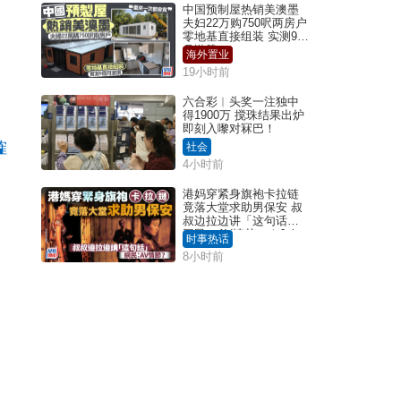
中国预制屋热销美澳墨
夫妇22万购750呎两房户
零地基直接组装 实测9个
月激赞
海外置业
19小时前
六合彩︱头奖一注独中
得1900万 搅珠结果出炉
即刻入嚟对冧巴！
榷
社会
4小时前
港妈穿紧身旗袍卡拉链
竟落大堂求助男保安 叔
叔边拉边讲「这句话」
网民：AV情节？｜Juicy
时事热话
叮
8小时前