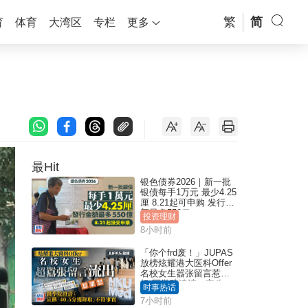
繁
简
育
体育
大湾区
专栏
更多
最Hit
银色债券2026｜新一批
银债每手1万元 最少4.25
厘 8.21起可申购 发行金
额最多550亿
投资理财
8小时前
「你个frd废！」JUPAS
放榜炫耀港大医科Offer
名校女生嚣张留言惹众
怒 医学院澄清：宣称
时事热话
「40.5分获录取」不符事
7小时前
实｜Juicy叮