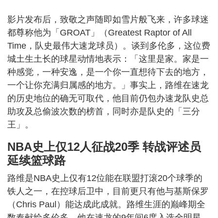
影片发布后，致敬之声随即如雪片般飞来，许多球迷
都尊称他为「GROAT」（Greatest Raptor of All
Time，队史最伟大速龙球员）。谈到多伦多，这位费
城土生土长的球星动情地表示：「这里是家。家是一
种感觉，一种安逸，是一个你一直想待下去的地方，
一个让你充满归属感的地方。」事实上，路维在速龙
的历史地位的确无可取代，他目前仍包办速龙队史总
助攻及总偷波次数的榜首，同时亦是队史的「三分
王」。
NBA史上仅12人征战20季 转战评述员
延续篮球路
路维是NBA史上仅有12位能在联盟打滚20个球季的
铁人之一，在控球后卫中，目前更只有他与基斯保罗
（Chris Paul）能达成此成就。路维生涯的巅峰期全
数奉献给多伦多，他在速龙的9年间6度入选全明星