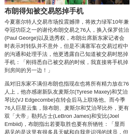
布朗得知被交易怒掉手机
今夏塞尔特人交易市场投震撼弹，将效力绿军10年兼
夺冠功臣之一的谢伦布朗交易之76人，换入保罗佐治
(Paul George)以及选秀权，布朗出席新东家记者会
时表示对转队并不意外，但是不满塞军在交易过程中
的沟通和处理手法，他更透露自己知道被交易时怒掉
手机：「刚得悉自己被交易的时候，我直接将手机掉
到房间的另一边！」
虽对旧东家不满但布朗也指现在也将所有精力放在76
人上，他亦感谢新队友麦斯尔(Tyrese Maxey)和艾治
琴比(VJ Edgecombe)在转会后马上联络他。而今季
76人巨星云集，除布朗、麦斯尔和艾治琴比外，更有
双「大帝」勒邦占士(LeBron James)和安比(Joel
Embiid)，布朗指出若要取胜也要有所牺牲：「显而
易见的是这里有很多具天赋和自我意识强的球员，但