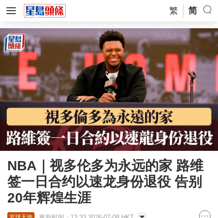
繁
简
NBA｜视多伦多为永远的家 路维
签一日合约以速龙身份退役 告别
20年辉煌生涯
更新时间：12:33 2026-07-08 HKT
篮球天地