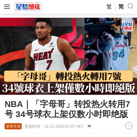
繁
简
NBA｜「字母哥」转投热火转用7
号 34号球衣上架仅数小时即绝版
更新时间：16:15 2026-07-07 HKT
篮球天地