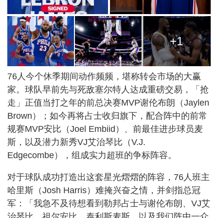
+1
76人今个休季期间动作频频，堪称转会市场的大赢
家。球队早前先与死敌塞尔特人达成重磅交易，「抢
走」正值当打之年的前总决赛MVP谢伦布朗（Jaylen
Brown）；如今再将占士收归旗下，配合阵中的前常
规赛MVP安比（Joel Embiid）、前最佳进步球员麦
斯，以及潜力新秀VJ艾治琴比（V.J.
Edgecombe），组成实力超班的争标阵容。
对于球队成功打造出这套星光熠熠的阵容，76人班主
哈里斯（Josh Harris）难掩兴奋之情，并剑指总冠
军：「我急不及待想看到勒邦占士与谢伦布朗、VJ艾
治琴比、祖尔安比、泰利斯麦斯，以及我们阵中一众