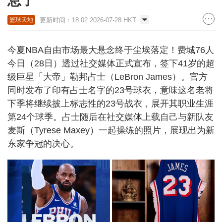
息了
更新时间：18:02 2026-07-28 HKT
篮球天地
今夏NBA自由市场最大悬念终于尘埃落定！费城76人
今日（28日）透过社交媒体正式宣布，签下41岁的超
级巨星「大帝」勒邦占士（LeBron James）。官方
同时发布了印有占士名字的23号球衣，意味这名老将
下季将继续披上标志性的23号战衣，展开其职业生涯
第24个球季。占士随后在社交媒体上载自己与新队友
麦斯（Tyrese Maxey）一起操练的照片，展现出为新
东家争冠的决心。