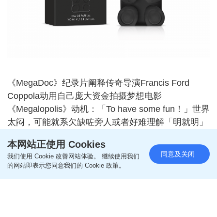
《MegaDoc》纪录片阐释传奇导演Francis Ford
Coppola动用自己庞大资金拍摄梦想电影
《Megalopolis》动机：「To have some fun！」世界
太闷，可能就系欠缺咗旁人或者好难理解「明就明」
生之趣味，好似MOSCHINO TOY BOY香水系列正正
本网站正使用 Cookies
赋予Fun感觉，以玩具熊Bear Bear为瓶身设计嘅
同意及关闭
我们使用 Cookie 改善网站体验。 继续使用我们
TOY BOY 2今回展现一身雾面炭灰色，加上银色饰
的网站即表示您同意我们的 Cookie 政策。
边点缀，比较低调地给予人欢愉感；至于香调气息，
调香师Jordi Fernandez强调当中木质香、琥珀香、辛
香，由辛辣开启，以温柔深邃琥珀收尾感官旅程，
「在迷人肉荳蔻与鲜明生姜香气引领下，展开一段充