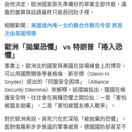
由他決定，歐洲國家原先準備好的草案全部作廢，滿
腹的盤算與話語最終只能吞回肚子裡。
相關新聞：
美國境內唯一北約聯合作戰司令部 將首
次由英國領導
歐洲「拋棄恐懼」 vs 特朗普「捲入恐
懼」
事實上，歐洲北約國家與美國在這場峰會上的博弈，
可以用國際關係學者格倫．斯奈德（Glenn H.
Snyder）提出的「同盟安全困境」（Alliance
Security Dilemma）來解釋。該理論指出，盟國在維
護安全時，往往會在兩種恐懼之間拉扯：一是「害怕
被盟友拋棄」，二是「害怕被盟友捲入戰爭」。
對於歐洲來說，其死穴在於深陷「被拋棄的恐懼」。
面對俄羅斯步步進逼的軍事威脅，德國國防部甚至不