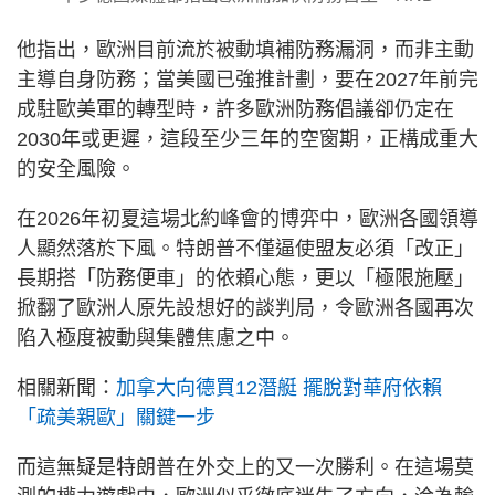
他指出，歐洲目前流於被動填補防務漏洞，而非主動
主導自身防務；當美國已強推計劃，要在2027年前完
成駐歐美軍的轉型時，許多歐洲防務倡議卻仍定在
2030年或更遲，這段至少三年的空窗期，正構成重大
的安全風險。
在2026年初夏這場北約峰會的博弈中，歐洲各國領導
人顯然落於下風。特朗普不僅逼使盟友必須「改正」
長期搭「防務便車」的依賴心態，更以「極限施壓」
掀翻了歐洲人原先設想好的談判局，令歐洲各國再次
陷入極度被動與集體焦慮之中。
相關新聞：
加拿大向德買12潛艇 擺脫對華府依賴
「疏美親歐」關鍵一步
而這無疑是特朗普在外交上的又一次勝利。在這場莫