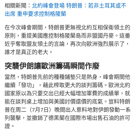
相關新聞：
北約峰會登場 特朗普：若非土耳其或不
出席 重申要求控制格陵蘭
在今次峰會期間，特朗普更無視北約互相保衛領土的
原則，重提美國應控制格陵蘭島而非盟國丹麥。這番
近乎奪取盟友領土的言論，再次向歐洲強烈展示了，
誰才是真正的老大。
突襲伊朗讓歐洲籌碼瞬間作廢
當然，特朗普先前的種種鋪墊只是熱身，峰會期間他
繼續「發功」，藉此榨取更大的談判籌碼。歐洲北約
國家原以為只要交出已經大幅增加軍費的成績單，就
能在談判桌上增加與美國討價還價的底氣。豈料特朗
普在周二（7月7日）晚間出人意料地對伊朗發動一系
列襲擊，並撤銷了德黑蘭在國際市場出售石油的許可
證。