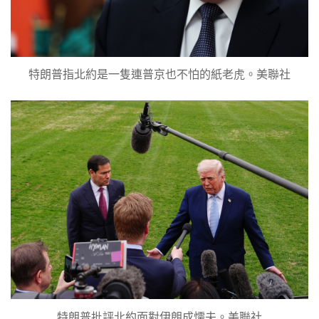
特朗普指北約是一隻連普京也不怕的紙老虎。美聯社
特朗普批評北約面對伊朗成懦夫。美聯社