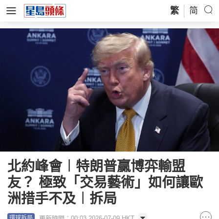
繁
简
北約峰會︱特朗普贏博弈輸盟
友？ 極致「交易藝術」如何讓歐
洲措手不及︱拆局
更新時間：00:03 2026-07-09 HKT
環球拆局