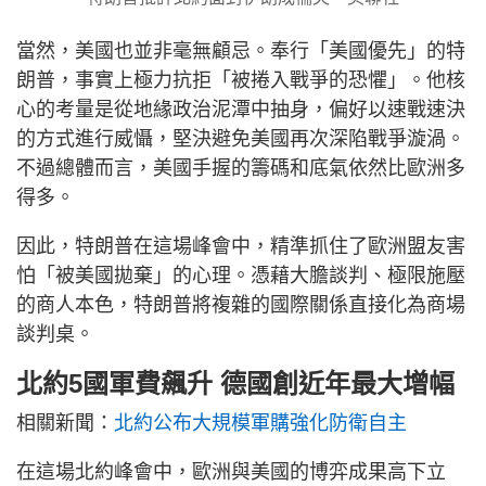
當然，美國也並非毫無顧忌。奉行「美國優先」的特
朗普，事實上極力抗拒「被捲入戰爭的恐懼」。他核
心的考量是從地緣政治泥潭中抽身，偏好以速戰速決
的方式進行威懾，堅決避免美國再次深陷戰爭漩渦。
不過總體而言，美國手握的籌碼和底氣依然比歐洲多
得多。
因此，特朗普在這場峰會中，精準抓住了歐洲盟友害
怕「被美國拋棄」的心理。憑藉大膽談判、極限施壓
的商人本色，特朗普將複雜的國際關係直接化為商場
談判桌。
北約5國軍費飆升 德國創近年最大增幅
相關新聞：
北約公布大規模軍購強化防衛自主
在這場北約峰會中，歐洲與美國的博弈成果高下立