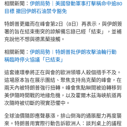
相關新聞：
伊朗局勢｜美國發動軍事打擊稱命中逾80
目標 撤回伊朗石油禁令豁免
特朗普更繼而在峰會第2日（8日）再表示，與伊朗簽
署的旨在結束衝突的諒解備忘錄已經「結束」，並補
充說他不想與德黑蘭接觸。
相關新聞：
伊朗局勢︱特朗普批伊朗攻擊油輪行動
稱臨時停火協議「已結束」
這套連環拳將正在與會的歐洲領導人殺個措手不及。
這場原本旨在展示團結、聚焦支持烏克蘭的峰會，在
兩天內被特朗普強行扭轉。峰會焦點瞬間被迫轉移到
美伊隨時開戰的地緣危機，以及霍爾木茲海峽航道再
次隨時被切斷的現實恐懼中。
全球油價隨即應聲暴漲，排山倒海的通脹壓力再度襲
來。特朗普用實際行動告訴歐洲人：談判桌上的議程