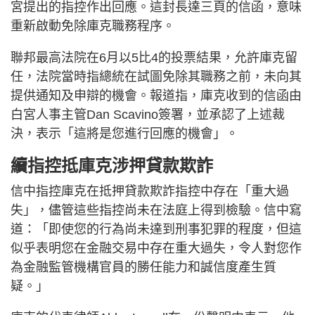
宮提出的指控作出回應。這封長達三頁的信函，意味
重新啟動免除庫克職務程序。
聯邦最高法院在6月以5比4的投票結果，允許庫克留
任，法院當時指總統在試圖免除其職務之前，未向其
提供通知及申辯的機會。報道指，庫克收到的信函由
白宮人事主管Dan Scavino簽署，並承認了上述裁
決，表示「這將是您進行回應的機會」。
續指控抵庫克涉押貸款欺詐
信中指控庫克在抵押貸款欺詐指控中存在「重大過
失」，儘管這些指控尚未在法庭上得到檢驗。信中寫
道：「即使您的行為尚未達到刑事犯罪的程度，但這
似乎表明您在金融交易中存在重大過失，令人對您作
為金融監管機構官員的勝任能力和誠信度產生質
疑。」