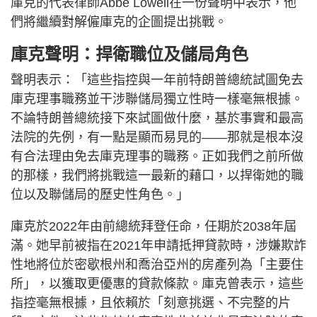
庫克的代表律師Abbe Lowell在一份聲明中表示，他
們將繼續對解僱庫克的企圖提出挑戰。
庫克聲明：捍衛職位及儲局角色
聲明表示：「這些指控與一年前特朗普總統試圖免去
庫克理事職務並干涉聯儲局獨立性時一樣毫無根據。
不論特朗普總統接下來試圖做什麼，基於事實和最高
法院的先例，有一點是顯而易見的——那就是根本沒
有合法理由免去庫克理事的職務。正如我們之前所做
的那樣，我們將挑戰這一最新的藉口，以捍衛她的職
位以及聯儲局的歷史性角色。」
庫克於2022年由前總統拜登任命，任期於2038年屆
滿。她早前被指在2021年申請抵押貸款時，涉嫌欺詐
性地將位於密歇根州和喬治亞州的房產列為「主要住
所」，以獲取更優惠的貸款條款。庫克曾表示，這些
指控毫無根據，且依賴於「刻意挑選、不完整的片