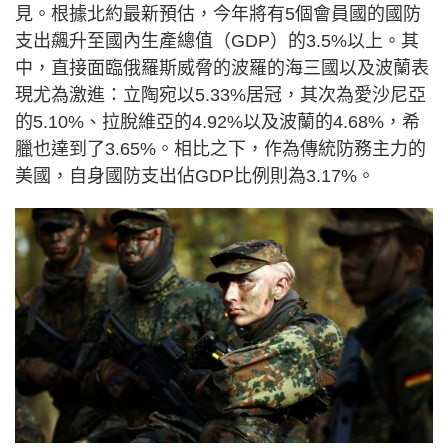
見。根據北約最新預估，今年將有5個會員國的國防
支出飆升至國內生產總值（GDP）的3.5%以上。其
中，直接面臨俄羅斯威脅的波羅的海三國以及波蘭表
現尤為激進：立陶宛以5.33%居冠，其次為愛沙尼亞
的5.10%、拉脫維亞的4.92%以及波蘭的4.68%，希
臘也達到了3.65%。相比之下，作為傳統防務主力的
美國，自身國防支出佔GDP比例則為3.17%。