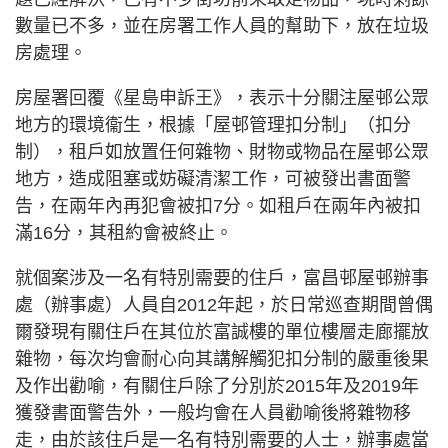
數量已不多，並在房署工作人員的幫助下，放在垃圾
房處理。
房屋署回覆《星島申訴王》，表示十分關注屋邨公眾
地方的環境衞生，根據「屋邨管理扣分制」（扣分
制），租戶如放置任何雜物、財物或物品在屋邨公眾
地方，造成阻塞或妨礙清潔工作，可被發出書面警
告，在兩年內再犯會被扣7分。如租戶在兩年內被扣
滿16分，其租約會被終止。
就個案涉及一名有特別需要的住戶，富昌邨屋邨辦事
處（辦事處）人員自2012年起，於日常巡查期間曾偶
爾發現有關住戶在其位於富誠樓的單位樓層走廊擺放
雜物，每次均會耐心向其講解觸犯扣分制的嚴重後果
及作出勸喻，有關住戶除了分別於2015年及2019年
獲發書面警告外，一般均會在人員勸喻後將雜物移
走，由於該住戶是一名有特別需要的人士，辦事處當