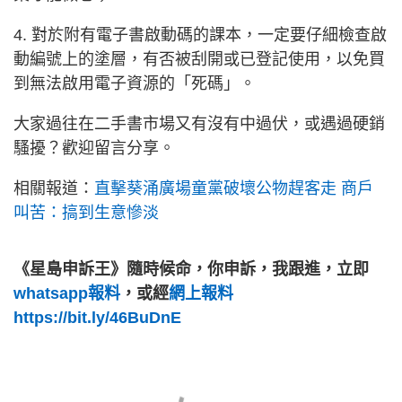
4. 對於附有電子書啟動碼的課本，一定要仔細檢查啟
動編號上的塗層，有否被刮開或已登記使用，以免買
到無法啟用電子資源的「死碼」。
大家過往在二手書市場又有沒有中過伏，或遇過硬銷
騷擾？歡迎留言分享。
相關報道：
直擊葵涌廣場童黨破壞公物趕客走 商戶
叫苦：搞到生意慘淡
《星島申訴王》隨時候命，你申訴，我跟進，立即
whatsapp報料
，或經
網上報料
https://bit.ly/46BuDnE