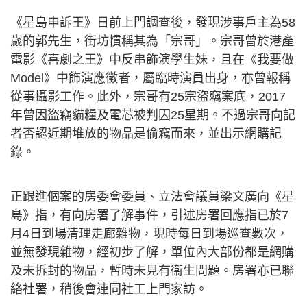
《星島申訴王》日前上門調查後，發現涉事戶主為58
歲的郭先生，街坊慣稱其為「宗哥」。宗哥曾於港產
電影《喜劇之王》中反串飾演學生妹，且在《我要做
Model》中飾演應徵者，屬臨時演員出身，亦曾報稱
從事攝影工作。此外，宗哥有25宗盜竊案底，2017
年曾因盜竊貓糧及電芯被判囚25星期。不過宗哥向記
者否認近期堆放的物品是偷竊而來，並出示網購記
錄。
正跟進個案的房委會委員、立法會議員梁文廣向《星
島》指，有向房署了解事件，引述房署回應指已於7
月4日到場清理走廊雜物，現時每日到場巡查數次，
並無發現雜物，經初步了解，單位內大部份都是網購
及未拆封的物品，暫時未見有衞生問題。房署亦已聯
絡社署，稍後會連同社工上門家訪。