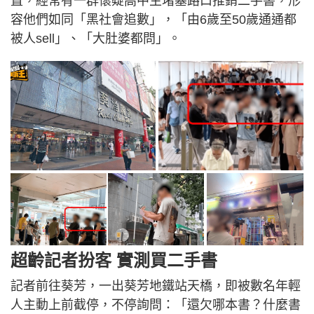
置，經常有一群懷疑高中生堵塞路口推銷二手書，形
容他們如同「黑社會追數」，「由6歲至50歲通通都
被人sell」、「大肚婆都問」。
超齡記者扮客 實測買二手書
記者前往葵芳，一出葵芳地鐵站天橋，即被數名年輕
人主動上前截停，不停詢問：「還欠哪本書？什麼書