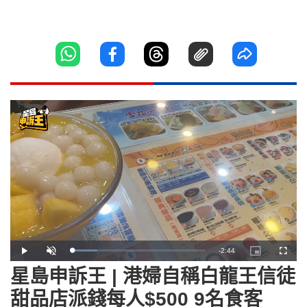
Remaining
-
2:44
Loaded
:
Play
Unmute
Picture-
Fullscr
18.86%
in-
Picture
星島申訴王 | 港婦自稱白龍王信徒
Time
甜品店派錢每人$500 9名食客