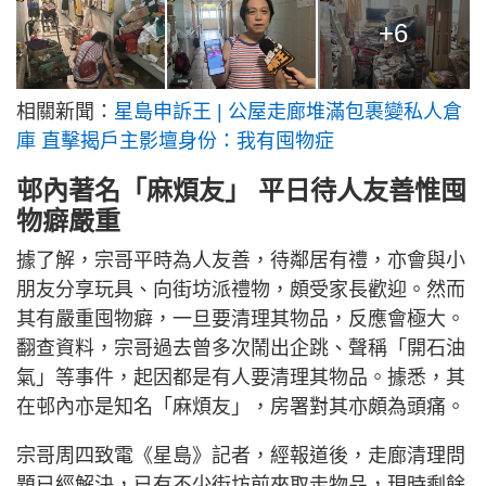
+6
相關新聞：
星島申訴王 | 公屋走廊堆滿包裹變私人倉
庫 直擊揭戶主影壇身份：我有囤物症
邨內著名「麻煩友」 平日待人友善惟囤
物癖嚴重
據了解，宗哥平時為人友善，待鄰居有禮，亦會與小
朋友分享玩具、向街坊派禮物，頗受家長歡迎。然而
其有嚴重囤物癖，一旦要清理其物品，反應會極大。
翻查資料，宗哥過去曾多次鬧出企跳、聲稱「開石油
氣」等事件，起因都是有人要清理其物品。據悉，其
在邨內亦是知名「麻煩友」，房署對其亦頗為頭痛。
宗哥周四致電《星島》記者，經報道後，走廊清理問
題已經解決，已有不少街坊前來取走物品，現時剩餘