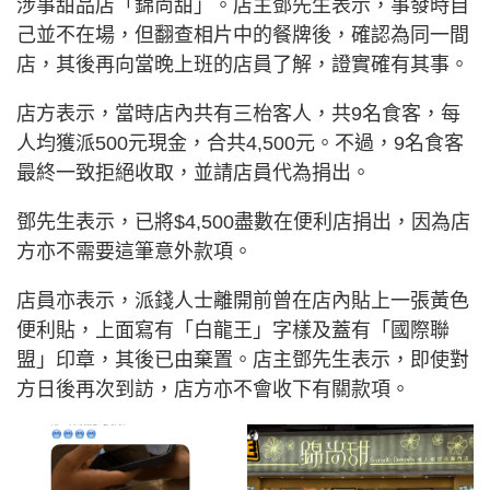
涉事甜品店「錦尚甜」。店主鄧先生表示，事發時自
己並不在場，但翻查相片中的餐牌後，確認為同一間
店，其後再向當晚上班的店員了解，證實確有其事。
店方表示，當時店內共有三枱客人，共9名食客，每
人均獲派500元現金，合共4,500元。不過，9名食客
最終一致拒絕收取，並請店員代為捐出。
鄧先生表示，已將$4,500盡數在便利店捐出，因為店
方亦不需要這筆意外款項。
店員亦表示，派錢人士離開前曾在店內貼上一張黃色
便利貼，上面寫有「白龍王」字樣及蓋有「國際聯
盟」印章，其後已由棄置。店主鄧先生表示，即使對
方日後再次到訪，店方亦不會收下有關款項。