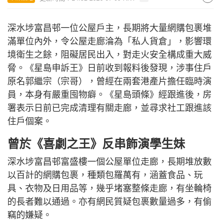
深水埗富昌邨一位公屋戶主，長期將大量網購包裹堆
滿單位內外，令公屋走廊淪為「私人貨倉」，影響環
境衛生之餘，阻礙居民出入，對走火安全構成重大威
脅。《星島申訴王》日前收到報料後發現，涉事住戶
原名郭繼宗（宗哥），曾經在兩套港產片擔任臨時演
員，本身有嚴重囤物癖。《星島頭條》經跟進後，房
署表示日前已完成清理有關走廊，並尋求社工跟進該
住戶個案。
曾於《喜劇之王》反串飾演學生妹
深水埗富昌邨富盛樓一個公屋單位走廊，長期堆放數
以百計的網購包裹，種類包羅萬有，涵蓋食品、玩
具、衣物及日用品等，幾乎堵塞整條走廊，有坐輪椅
的長者難以通過。亦有網民質疑包裹數量過多，有偷
竊的嫌疑。