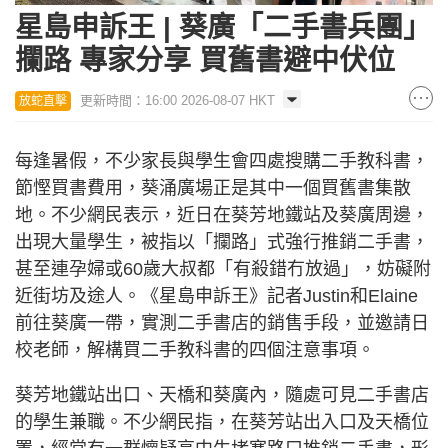
17.21%
星島申訴王 | 葵廣「二手書兵團」
攔路 專家分享 買舊書避中伏位
更新時間：16:00 2026-08-07 HKT
放蛇直擊
每逢暑假，不少家長與學生會四處搜購二手教科書，
節慳買書費用，葵涌廣場正是其中一個買舊書集散
地。不少網民表示，近日在葵芳地鐵站及葵廣周邊，
出現大量學生，被指以「攔路」式強行推銷二手書，
甚至連孕婦或60歲大叔都「有殺錯冇放過」，妨礙附
近街坊及途人。《星島申訴王》記者Justin和Elaine
前往葵廣一帶，實測二手書店的銷售手段，並邀請日
校老師，解構買二手教科書的四個注意事項。
葵芳地鐵站出口、天橋和葵廣內，隨處可見二手書店
的學生兼職。不少網民指，在葵芳站出入口及天橋位