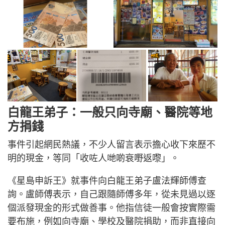
白龍王弟子：一般只向寺廟、醫院等地
方捐錢
事件引起網民熱議，不少人留言表示擔心收下來歷不
明的現金，等同「收咗人哋啲衰嘢返嚟」。
《星島申訴王》就事件向白龍王弟子盧法輝師傅查
詢。盧師傅表示，自己跟隨師傅多年，從未見過以逐
個派發現金的形式做善事。他指信徒一般會按實際需
要布施，例如向寺廟、學校及醫院捐助，而非直接向