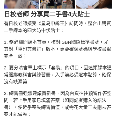
日校老師 分享買二手書4大貼士
有日校老師接受《星島申訴王》訪問時，整合出購買
二手課本的四大防中伏貼士：
1. 務必翻開課本首頁，核對ISBN國際標準書號，尤
其對「重印兼修訂」版本，更要確保號碼與學校書單
完全一致；
2. 要分清書單上標示「套裝」的項目，因這類課本通
常綑綁教科書與練習冊，入手前必須逐本點算，確保
沒有缺漏第;
3. 練習冊強烈建議買新書，因為內頁往往預留作答空
間，若上手用家已填滿答案（如同記者購入的語法
書），便近乎喪失練習價值，或需花大量工夫刪去答
案才能做卷；