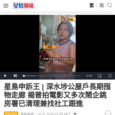
繁
简
Remaining
-
2:24
Loaded
:
Play
Unmute
Picture-
Full
20.50%
in-
Picture
Time
星島申訴王 | 深水埗公屋戶長期囤
物走廊 揭曾拍電影又多次鬧企跳
房署已清理兼找社工跟進
更新時間：14:51 2026-07-09 HKT
申訴熱話