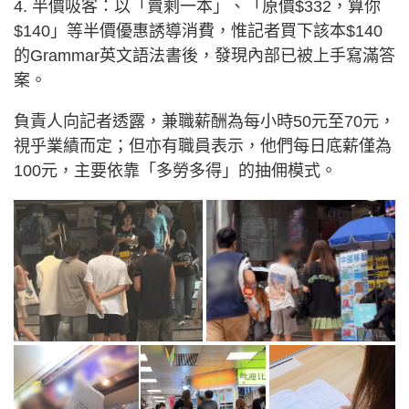
4. 半價吸客：以「賣剩一本」、「原價$332，算你
$140」等半價優惠誘導消費，惟記者買下該本$140
的Grammar英文語法書後，發現內部已被上手寫滿答
案。
負責人向記者透露，兼職薪酬為每小時50元至70元，
視乎業績而定；但亦有職員表示，他們每日底薪僅為
100元，主要依靠「多勞多得」的抽佣模式。