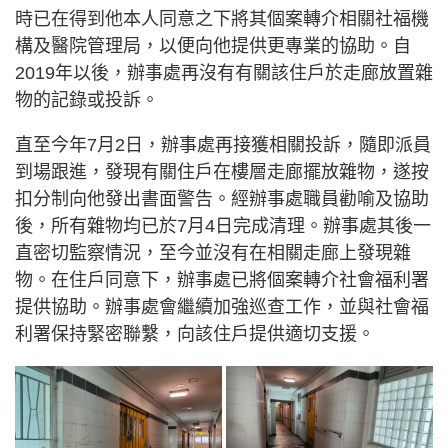
時已在得到他本人同意之下將其個案轉介相關社福機
構及醫院管理局，以便向他提供更專業的協助。自
2019年以後，辦事處再沒有有關該住戶於走廊放置雜
物的記錄或投訴。
直至今年7月2日，辦事處再接獲相關投訴，隨即派員
到場跟進，發現有關住戶在樓層走廊擺放雜物，遂按
扣分制向他發出書面警告。經辦事處職員勸喻及協助
後，所有雜物均已於7月4日完成清理。辦事處其後一
直密切監察情況，至今並沒有在相關走廊上發現雜
物。在住戶同意下，辦事處已將個案轉介社會福利署
提供協助。辦事處會繼續加強巡查工作，並與社會福
利署保持緊密聯繫，向該住戶提供適切支援。