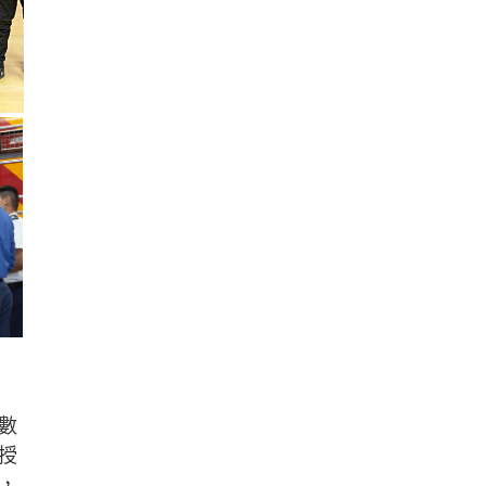
數
授
，