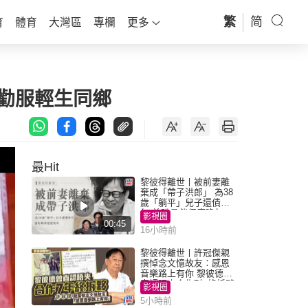
繁
简
育
體育
大灣區
專欄
更多
語勸服輕生同鄉
最Hit
黎彼得離世丨被前妻離
棄成「帶子洪郎」 為38
歲「躺平」兒子還債多
年 曾盼尋伴侶度晚年
影視圈
00:45
16小時前
黎彼得離世丨許冠傑親
撰悼念文憶故友：感恩
音樂路上有你 黎彼德曾
直認唔夾合作7年終拆夥
影視圈
5小時前