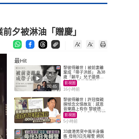
復業前夕被淋油「贈慶」
最Hit
黎彼得離世丨被前妻離
棄成「帶子洪郎」 為38
歲「躺平」兒子還債多
年 曾盼尋伴侶度晚年
影視圈
00:45
16小時前
黎彼得離世丨許冠傑親
撰悼念文憶故友：感恩
音樂路上有你 黎彼德曾
直認唔夾合作7年終拆夥
影視圈
5小時前
33歲港男突中風半身癱
瘓 母拖3日先報警 網民