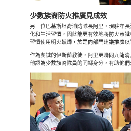
少數族裔防火推廣見成效
另一位巴基斯坦裔消防隊長阿里，現駐守長
化和生活習慣，因此能更有效地將防火意識
習慣使用明火蠟燭，於是向部門建議推廣以
作為虔誠的伊斯蘭教徒，阿里更聯同九龍清
他認為少數族裔隊員的同鄉身分，有助他們