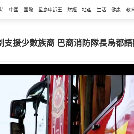
時
中國
國際
星島申訴王
財經
地產
生活
健康
教
機制支援少數族裔 巴裔消防隊長烏都