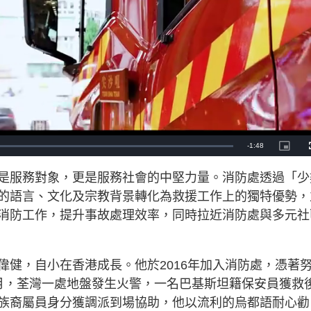
R
-
1:48
P
i
c
e
t
是服務對象，更是服務社會的中堅力量。消防處透過「少
u
r
m
e
的語言、文化及宗教背景轉化為救援工作上的獨特優勢，
-
i
a
n
消防工作，提升事故處理效率，同時拉近消防處與多元社
-
P
i
i
c
t
n
u
r
偉健，自小在香港成長。他於2016年加入消防處，憑著
e
i
10月，荃灣一處地盤發生火警，一名巴基斯坦籍保安員獲救
n
族裔屬員身分獲調派到場協助，他以流利的烏都語耐心勸