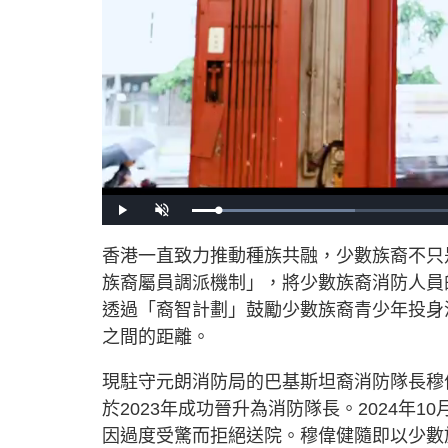
L
P
U
o
l
n
a
a
m
d
y
u
香港一直致力推動種族共融，少數族裔不只
e
t
d
e
:
族裔屬員調派機制」，將少數族裔消防人員
2
7
.
透過「裔智計劃」鼓勵少數族裔青少年投身
5
2
之間的距離。
%
現駐守元朗消防局的巴基斯坦裔消防隊長穆
於2023年成功晉升為消防隊長。2024年
因過度受驚而拒絕送院。穆偉健隨即以少數