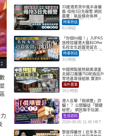
33歲港男突中風半身癱
瘓 母拖3日先報警 網民
震驚：執返條命係神蹟
自爆2個惡習｜Juicy叮
時事熱話
8小時前
「你個frd廢！」JUPAS
放榜炫耀港大醫科Offer
名校女生超囂張留言流
出惹眾怒 網民轟高分低
時事熱話
品：點做醫生？｜Juicy
3小時前
叮
F
u
中國預製屋熱銷美澳墨
l
夫婦22萬購750呎兩房戶
l
數
s
零地基直接組裝 實測9個
c
月激讚
r
海外置業
並
e
e
10小時前
n
區
港人反擊「假順豐」詐
騙！？ 公開騙徒「關鍵
秘密」 網民聯手玩謝：
練習緬甸語
努力
生活百科
2026-08-05 11:46 HKT
後
黎彼得離世丨近年多次