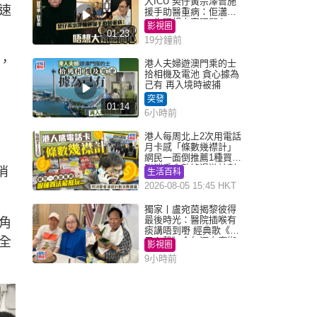
入ICU 契仔黃宗澤曾施
速
援手助醫重病：佢瀟灑
一生唔想大家唔開心
影視圈
01:23
19分鐘前
，
港人夫婦遊澳門乘的士
拾相機及電池 貪心據為
己有 再入境時被捕
突發
01:14
6小時前
港人每周北上2次用電話
月卡感「條數幾襟計」
網民一面倒推薦1種買法
附消委會數據漫遊計劃
消
生活百科
消費提示
2026-08-05 15:45 HKT
獨家丨盧宛茵揭黎彼得
最後時光：醫院插喉有
角
痰講唔到嘢 經典歌《浪
全
子心聲》金句源自廟街
影視圈
睇相佬
9小時前