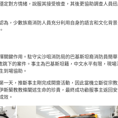
g
穩定對方情緒，說服其接受檢查，其後更協助調查人員迅
T
i
認為，少數族裔消防人員充分利用自身的語言和文化背景
m
。
e
揮關鍵作用。駐守尖沙咀消防局的巴基斯坦裔消防員簡華
高處跳下的案件。事主為巴基斯坦籍，中文水平有限，現場
生到場協助。
第一天，推斷事主剛完成開齋活動，因此當機立斷從宗教
伊斯蘭教教條闡述生命的珍貴，最終成功勸服事主返回安
成效。