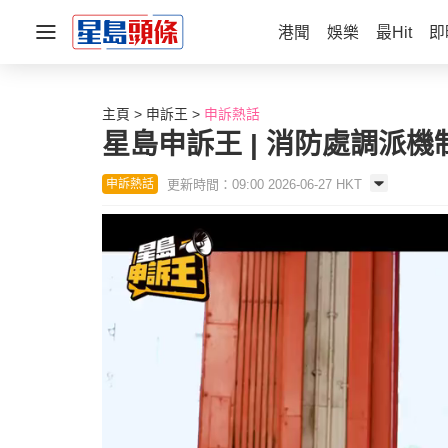
港聞
娛樂
最Hit
即
主頁
申訴王
申訴熱話
星島申訴王 | 消防處調派
更新時間：09:00 2026-06-27 HKT
申訴熱話