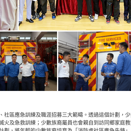
、社區應急訓練及職涯招募三大範疇。透過這個計劃，少
滅火及急救訓練；少數族裔屬員也會親自到訪同鄉家庭教
計劃，將年輕的少數族裔培育為「消防處社區應急先鋒」