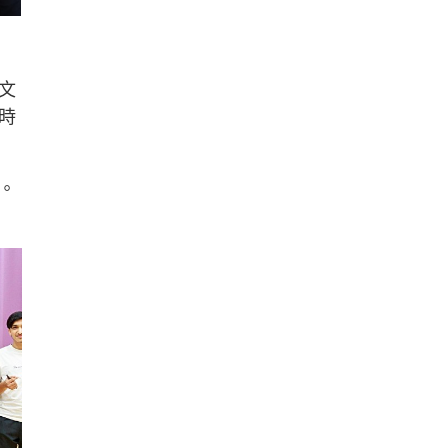
文
時
。