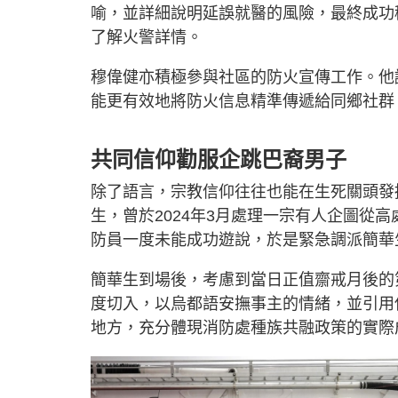
喻，並詳細說明延誤就醫的風險，最終成功
了解火警詳情。
穆偉健亦積極參與社區的防火宣傳工作。他
能更有效地將防火信息精準傳遞給同鄉社群
共同信仰勸服企跳巴裔男子
除了語言，宗教信仰往往也能在生死關頭發
生，曾於2024年3月處理一宗有人企圖從
防員一度未能成功遊說，於是緊急調派簡華
簡華生到場後，考慮到當日正值齋戒月後的
度切入，以烏都語安撫事主的情緒，並引用
地方，充分體現消防處種族共融政策的實際