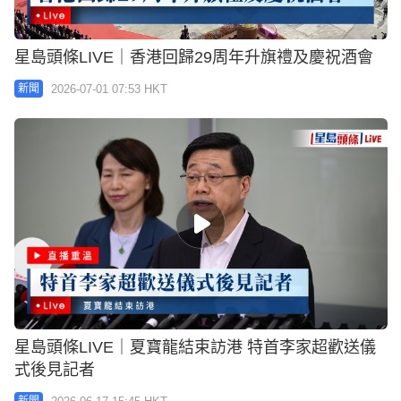
星島頭條LIVE｜香港回歸29周年升旗禮及慶祝酒會
2026-07-01 07:53 HKT
新聞
星島頭條LIVE｜夏寶龍結束訪港 特首李家超歡送儀
式後見記者