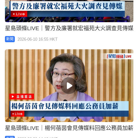
星島頭條LIVE｜警方及廉署就宏福苑大火調查見傳媒
2026-06-10 16:55 HKT
新聞
星島頭條LIVE｜楊何蓓茵會見傳媒料回應公務員加薪