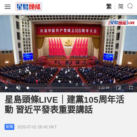
繁
简
Remaining
-
1:22:39
Loaded
:
Play
Unmute
Picture-
Full
1.30%
in-
Picture
星島頭條LIVE｜建黨105周年活
Time
動 習近平發表重要講話
2026-07-01 09:45 HKT
新聞