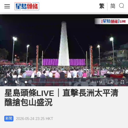
繁
简
Remaining
-
1:13:51
Loaded
:
Play
Unmute
Picture-
Full
1.39%
in-
Picture
星島頭條LIVE｜直擊長洲太平清
Time
醮搶包山盛況
2026-05-24 23:25 HKT
新聞