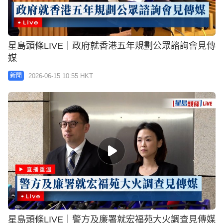
星島頭條LIVE｜政府就香港五年規劃公眾諮詢會見傳
媒
2026-06-15 10:55 HKT
新聞
星島頭條LIVE｜警方及廉署就宏福苑大火調查見傳媒