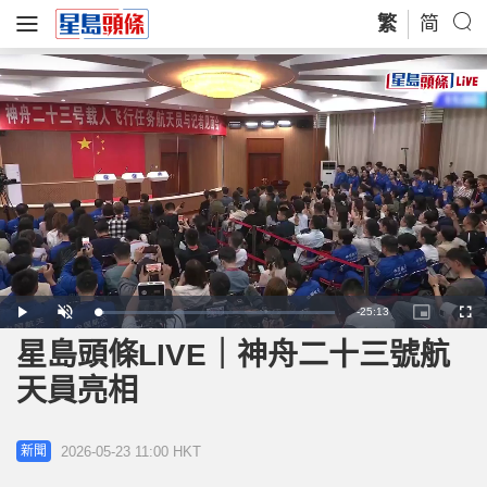
繁
简
Remaining
-
25:13
Loaded
:
Play
Unmute
Picture-
Full
2.65%
in-
Picture
星島頭條LIVE｜神舟二十三號航
Time
天員亮相
2026-05-23 11:00 HKT
新聞