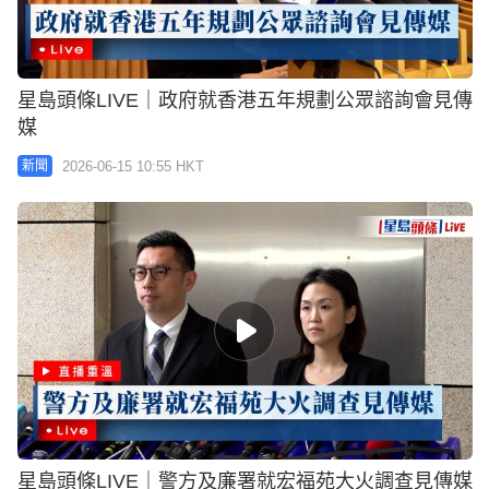
星島頭條LIVE｜政府就香港五年規劃公眾諮詢會見傳
媒
2026-06-15 10:55 HKT
新聞
星島頭條LIVE｜警方及廉署就宏福苑大火調查見傳媒