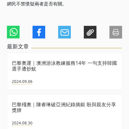
網民不禁懷疑兩者是否有關。
最新文章
巴黎奧運｜澳洲游泳教練服務14年 一句支持韓國
選手遭炒魷
2024.09.06
巴黎殘奧｜陳睿琳破亞洲紀錄摘銀 盼與親友分享
獎牌
2024.08.30