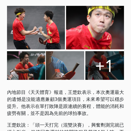
+1
內地節目《天天體育》報道，王楚欽表示，本次奧運最大
的遺憾是沒能適應兼顧3個奧運項目，未來希望可以穩步
提升。他表示在單打敗陣是跟連續的賽程，體能的消耗和
疲勞有關，並不是因為先前的球拍事故。
王楚欽說：「頭一天打完（混雙決賽），興奮劑測完就已