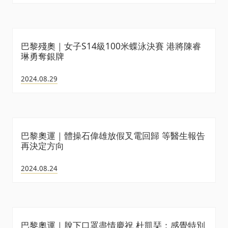
巴黎殘奧｜女子S14級100米蝶泳決賽 港將陳睿
琳勇奪銀牌
2024.08.29
巴黎奧運｜體操石偉雄放假叉電回歸 等醫生報告
再決定方向
2024.08.24
巴黎奧運｜脫下口罩盡情慶祝 杜凱琹：感覺特別