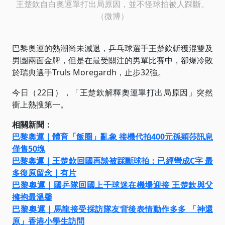
王楚欽自白奧運單打出局原因，並不怪球拍被人踩斷。
（微博）
巴黎奧運的熱潮尚未減退，乒乓球選手王楚欽斬獲混雙及
男團兩面金牌，但是在最受關注的男單比賽中，卻爆冷敗
於瑞典選手Truls Moregardh，止步32強。
今日（22日），「王楚欽解釋奧運單打出局原因」突然
衝上熱搜第一。
相關新聞：
巴黎奧運｜體育「飯圈」亂象 接機代拍400元孫穎莎訊息
僅售50塊
巴黎奧運｜王楚欽回國再談被踩斷球拍：已經彎成C字 最
多復原留念｜有片
巴黎奧運｜國乒隊回國上千球迷在機場迎接 王楚欽與父
擁抱最溫馨
巴黎奧運｜馬龍接受採訪隊友背後表情動作多多 「神還
原」香港小學生訪問