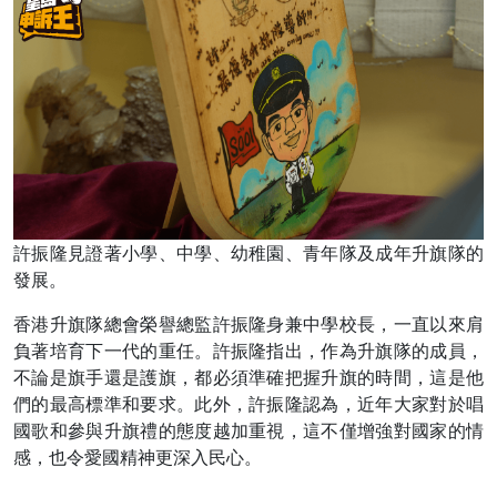
許振隆見證著小學、中學、幼稚園、青年隊及成年升旗隊的
發展。
香港升旗隊總會榮譽總監許振隆身兼中學校長，一直以來肩
負著培育下一代的重任。許振隆指出，作為升旗隊的成員，
不論是旗手還是護旗，都必須準確把握升旗的時間，這是他
們的最高標準和要求。此外，許振隆認為，近年大家對於唱
國歌和參與升旗禮的態度越加重視，這不僅增強對國家的情
感，也令愛國精神更深入民心。