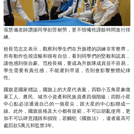
張慧儀老師讚揚同學刻苦耐勞，更不惜犧牲課餘時間進行排
練。
校長范志文表示，觀察到學生們在升旗禮的訓練非常整齊，
所有動作也很流暢和很有自信，看到同學們的堅毅和認真，
讓他感到很自豪。范校長稱，要成為升旗隊成員並不容易，
學生需要有責任感，不能遲到早退，否則會影響整體紀律
性。
國旗是國家標誌，國旗上的大星代表黨，四顆小五角星象徵
著工人、農民、城市小資產和民族資產四個階級；四顆小星
中心點必須通過自己的一個星尖，跟大星的中心點聯成一
線。此外，國旗規格及大小都有規範，不可以胡亂使用，更
加不可以肆意踐踏和損毀，若觸犯《國旗法》，違者最高可
處罰款5萬元和監禁3年。