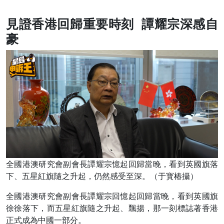
見證香港回歸重要時刻 譚耀宗深感自
豪
全國港澳研究會副會長譚耀宗憶起回歸當晚，看到英國旗落
下、五星紅旗隨之升起，仍然感受至深。（于寳椿攝）
全國港澳研究會副會長譚耀宗回憶起回歸當晚，看到英國旗
徐徐落下，而五星紅旗隨之升起、飄揚，那一刻標誌著香港
正式成為中國一部分。