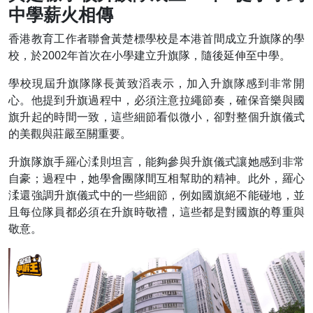
中學薪火相傳
香港教育工作者聯會黃楚標學校是本港首間成立升旗隊的學
校，於2002年首次在小學建立升旗隊，隨後延伸至中學。
學校現屆升旗隊隊長黃致滔表示，加入升旗隊感到非常開
心。他提到升旗過程中，必須注意拉繩節奏，確保音樂與國
旗升起的時間一致，這些細節看似微小，卻對整個升旗儀式
的美觀與莊嚴至關重要。
升旗隊旗手羅心渘則坦言，能夠參與升旗儀式讓她感到非常
自豪；過程中，她學會團隊間互相幫助的精神。此外，羅心
渘還強調升旗儀式中的一些細節，例如國旗絕不能碰地，並
且每位隊員都必須在升旗時敬禮，這些都是對國旗的尊重與
敬意。