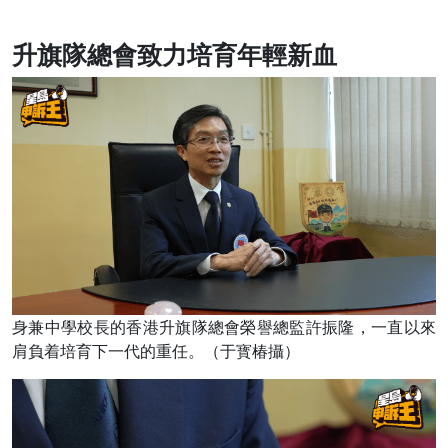
升旗隊總會致力培育年輕新血
身兼中學校長的香港升旗隊總會榮譽總監許振隆，一直以來
肩負着培育下一代的重任。（于寳椿攝）