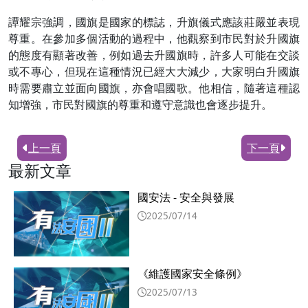
譚耀宗強調，國旗是國家的標誌，升旗儀式應該莊嚴並表現
尊重。在參加多個活動的過程中，他觀察到市民對於升國旗
的態度有顯著改善，例如過去升國旗時，許多人可能在交談
或不專心，但現在這種情況已經大大減少，大家明白升國旗
時需要肅立並面向國旗，亦會唱國歌。他相信，隨著這種認
知增強，市民對國旗的尊重和遵守意識也會逐步提升。
上一頁
下一頁
最新文章
國安法 - 安全與發展
2025/07/14
《維護國家安全條例》
2025/07/13