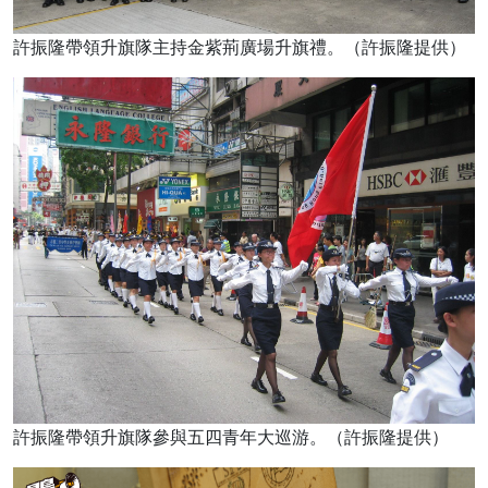
許振隆帶領升旗隊主持金紫荊廣場升旗禮。（許振隆提供）
許振隆帶領升旗隊參與五四青年大巡游。（許振隆提供）