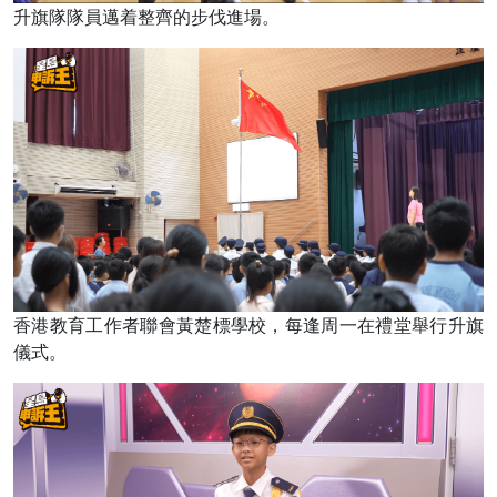
升旗隊隊員邁着整齊的步伐進場。
香港教育工作者聯會黃楚標學校，每逢周一在禮堂舉行升旗
儀式。