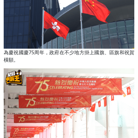
為慶祝國慶75周年，政府在不少地方掛上國旗、區旗和祝賀
橫額。