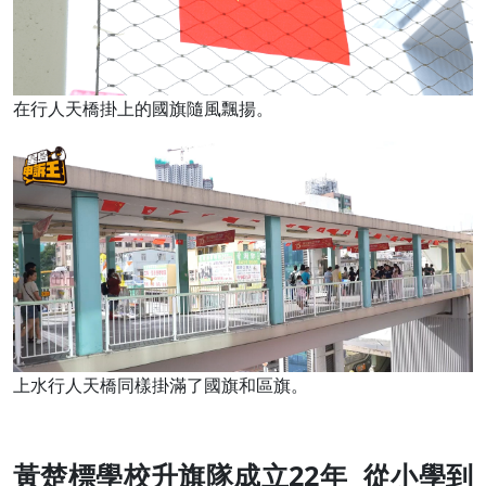
在行人天橋掛上的國旗隨風飄揚。
上水行人天橋同樣掛滿了國旗和區旗。
黃楚標學校升旗隊成立22年 從小學到