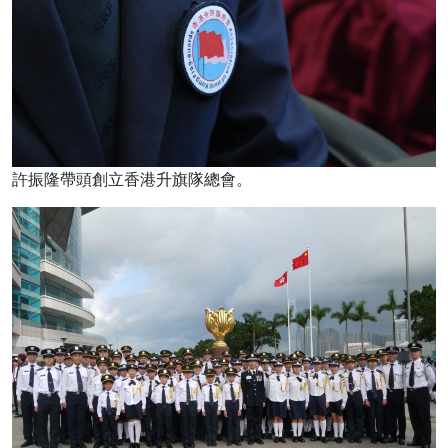
許振隆帶頭創立香港升旗隊總會。