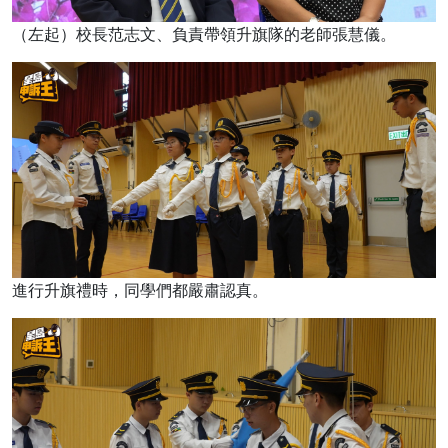
（左起）校長范志文、負責帶領升旗隊的老師張慧儀。
進行升旗禮時，同學們都嚴肅認真。