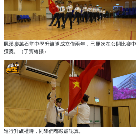
鳳溪廖萬石堂中學升旗隊成立僅兩年，已屢次在公開比賽中
獲獎。（于寳椿攝）
進行升旗禮時，同學們都嚴肅認真。