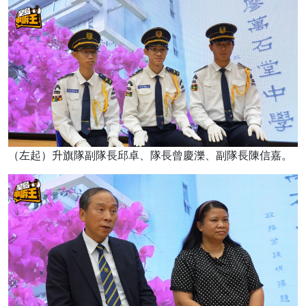
（左起）升旗隊副隊長邱卓、隊長曾慶濼、副隊長陳信嘉。