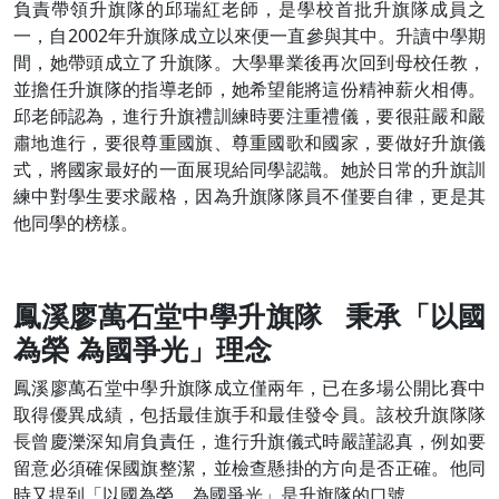
負責帶領升旗隊的邱瑞紅老師，是學校首批升旗隊成員之
一，自2002年升旗隊成立以來便一直參與其中。升讀中學期
間，她帶頭成立了升旗隊。大學畢業後再次回到母校任教，
並擔任升旗隊的指導老師，她希望能將這份精神薪火相傳。
邱老師認為，進行升旗禮訓練時要注重禮儀，要很莊嚴和嚴
肅地進行，要很尊重國旗、尊重國歌和國家，要做好升旗儀
式，將國家最好的一面展現給同學認識。她於日常的升旗訓
練中對學生要求嚴格，因為升旗隊隊員不僅要自律，更是其
他同學的榜樣。
鳳溪廖萬石堂中學升旗隊 秉承「以國
為榮 為國爭光」理念
鳳溪廖萬石堂中學升旗隊成立僅兩年，已在多場公開比賽中
取得優異成績，包括最佳旗手和最佳發令員。該校升旗隊隊
長曾慶濼深知肩負責任，進行升旗儀式時嚴謹認真，例如要
留意必須確保國旗整潔，並檢查懸掛的方向是否正確。他同
時又提到「以國為榮、為國爭光」是升旗隊的口號。