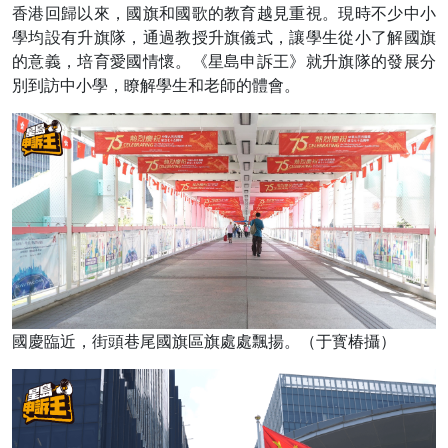
香港回歸以來，國旗和國歌的教育越見重視。現時不少中小
學均設有升旗隊，通過教授升旗儀式，讓學生從小了解國旗
的意義，培育愛國情懷。《星島申訴王》就升旗隊的發展分
別到訪中小學，瞭解學生和老師的體會。
國慶臨近，街頭巷尾國旗區旗處處飄揚。（于寳椿攝）