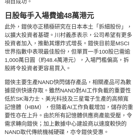
項目成功。
日股每手入場費逾48萬港元
此外，鎧俠亦正積極研究在日本本土「拆細股份」，
以擴大投資者基礎。川村義彥表示，公司希望有更多
投資者加入，推動其爆炸式增長。鎧俠目前是MSCI
世界指數中表現最佳股份，但單買一手100股已需逾
1,000萬日圓（約48.4萬港元），入場門檻偏高，拆
股將令投資者更容易買入。
鎧俠主要生產NAND快閃儲存產品，相關產品可為數
據提供快速存取。雖然NAND對AI工作負載的重要性
低於SK海力士、美光科技及三星電子生產的高頻寬
記憶體（HBM），但隨着AI工作負載增加，儲存的重
要性亦在上升。由於所有記憶體供應商產能受壓，令
需求轉向鎧俠；加上數據中心建設商以速度較快的
NAND取代傳統機械硬碟，亦令鎧俠受惠。