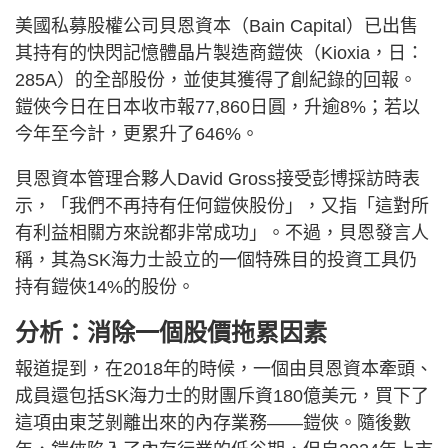
美國私募股權公司貝恩資本（Bain Capital）已出售
其持有的快閃記憶體晶片製造商鎧俠（Kioxia，日：
285A）的全部股份，並使其獲得了創紀錄的回報。
鎧俠今日在日本收市報77,860日圓，升逾8%；若以
今年至今計，更累升了646%。
貝恩資本管理合夥人David Gross接受彭博採訪時表
示，「我們不再持有任何鎧俠股份」，又指「這對所
有利益相關方來說都非常成功」。不過，貝恩發言人
稱，其為SK海力士設立的一個特殊目的投資工具仍
持有鎧俠14%的股份。
分析：消除一個股價拖累因素
報道提到，在2018年的時候，一個由貝恩資本牽頭、
成員還包括SK海力士的財團斥資180億美元，買下了
這項由東芝剝離出來的內存業務——鎧俠。隨後數