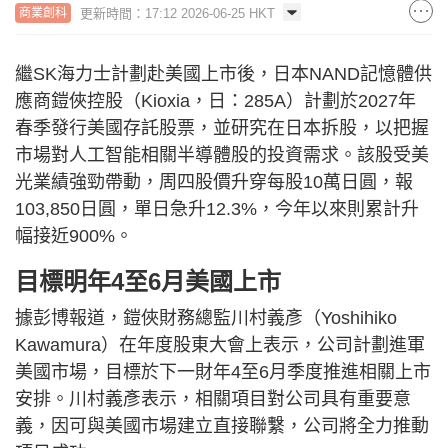
更新時間：17:12 2026-06-25 HKT
商業創科
繼SK海力士計劃赴美國上市後，日本NAND記憶體供
應商鎧俠控股（Kioxia，日：285A）計劃於2027年
春季發行美國存託股票，並研究在日本拆股，以把握
市場對人工智能相關半導體股的投資需求。該股受美
光業績強勁帶動，周四股價升穿每股10萬日圓，報
103,850日圓，單日急升12.3%，今年以來則累計升
幅接近900%。
目標明年4至6月美國上市
據彭博報道，鎧俠財務總監川村義彥（Yoshihiko
Kawamura）在年度股東大會上表示，公司計劃進軍
美國市場，目標於下一財年4至6月季度推進相關上市
安排。川村義彥表示，相關項目對公司具有重要意
義，因可與美國市場建立直接聯繫，公司將全力推動