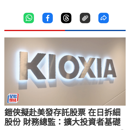
鎧俠擬赴美發存託股票 在日拆細
股份 財務總監：擴大投資者基礎