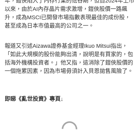
年，鎧俠陷入了內存行業的低谷期，但自2024年上市
以來，由於AI內存晶片需求激增，鎧俠股價一路飆
升，成為MSCI已開發市場指數表現最佳的成份股，
甚至成為日本市值最高的公司之一。
報道又引述Aizawa證券基金經理Ikuo Mitsui指出，
「如此大規模的股份能夠出清，說明是有買家的，包
括海外機構投資者。」他又指，這消除了鎧俠股價的
一個拖累因素，因為市場毋須計入貝恩拋售風險了。
即睇《亂世投資》專頁↓