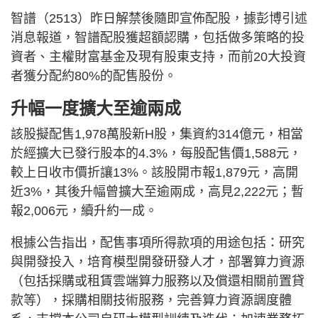
智譜（2513）昨日解禁後隨即宣佈配股，據彭博引述
消息報道，智譜配股獲超額認購，包括做多策略的投
資者、主權財富基金及現有股東支持，而前20大投資
者獲分配約80%的配售股份。
升幅一度擴大至逾兩成
該股擬配售1,978萬股新H股，集資約314億元，相當
於經擴大已發行股本的4.3%，每股配售價1,588元，
較上日收市價折讓13%。該股開市報1,879元，高開
近3%，其後升幅曾擴大至逾兩成，高見2,222元；暫
報2,006元，續升約一成。
根據公告指出，配售事項所得款項的用途包括：研究
與開發投入，培育模型開發研發人才，部署算力資源
（包括採購或租賃雲端算力服務以及償還相關前置貸
款等），採購相關技術服務，完善算力資源調度體