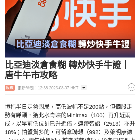
比亞迪淡倉食糊 轉炒快手牛證｜
唐牛午市攻略
更新時間：12:38 2026-08-07 HKT
股市
恒指半日走勢悶局，高低波幅不足200點，但個股走
勢有睇頭，獲北水青睞的Minimax（100）再升近兩
成，以早前低位計已升近倍，連帶智譜（2513）亦升
18%；怕蟹貨多的，可留意聯想（992）及藥明康德