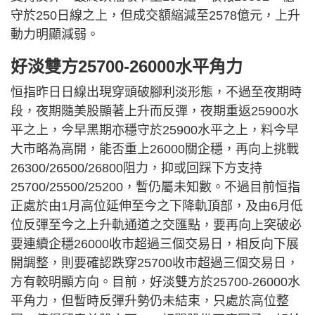
守於250日線之上，但成交額縮減至2578億元，上升
動力明顯減弱。
好淡雙方25700-26000水平角力
恒指昨日日線出現穿頭破腳利淡形態，不過至夜期時
段，夜期隨美股顯著上升而反彈，夜期重返25900水
平之上，今早黑期亦穩守於25900水平之上，料今早
大市略為高開，能否重上26000關企穩，再向上挑戰
26300/26500/26800阻力，抑或回踩下方支持
25700/25500/25200，暫仍屬未知數。不過目前恒指
正處於由1月高位延伸至今之下降軌頂部，及由6月低
位反彈至今之上升軌通道之交匯點，要再向上突破必
要連續企穩26000收市超過三個交易日，相反向下展
開調整，則要確認跌穿25700收市超過三個交易日，
方有較明顯方向。目前，好淡雙方於25700-26000水
平角力，但暫時反彈升勢仍未結束，只處於高位整