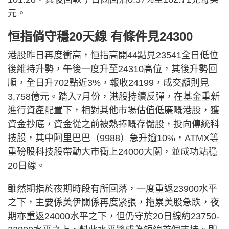
元。
恒指倘守穩20天線 有條件見24300
港股昨日再度衝高，恒指高開44點見23541全日低位
後維持升勢，午後一度升至24310高位，其後升勢回
順，全日升702點近3%，報收24199，成交額則見
3,758億元。踏入7月份，港股持續反彈，在基金重新
進行資產配置下，相對其他市場估值低廉嘅港股，獲
資金抄底，資金從之前被熱捧嘅存儲股，投向傳統科
技股，其中阿里巴巴（9988）急升逾10%，ATMX等
重磅股科技股帶動大市衝上24000大關，並成功站穩
20日線。
雖然期指於夜期時段有所回落，一度重返23900水平
之下，主要係美伊關係再度緊張，拖累美股急跌，夜
期亦重返24000水平之下，但仍守於20日線約23750-