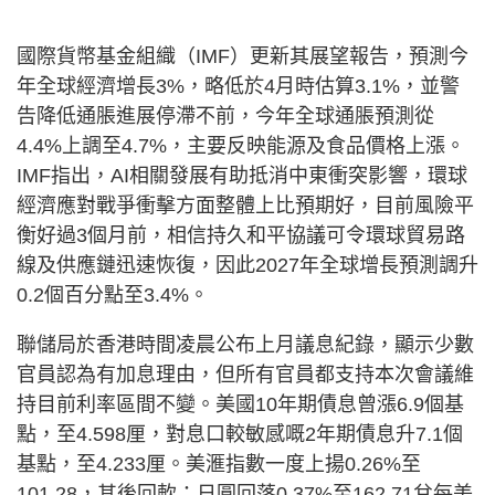
國際貨幣基金組織（IMF）更新其展望報告，預測今
年全球經濟增長3%，略低於4月時估算3.1%，並警
告降低通脹進展停滯不前，今年全球通脹預測從
4.4%上調至4.7%，主要反映能源及食品價格上漲。
IMF指出，AI相關發展有助抵消中東衝突影響，環球
經濟應對戰爭衝擊方面整體上比預期好，目前風險平
衡好過3個月前，相信持久和平協議可令環球貿易路
線及供應鏈迅速恢復，因此2027年全球增長預測調升
0.2個百分點至3.4%。
聯儲局於香港時間凌晨公布上月議息紀錄，顯示少數
官員認為有加息理由，但所有官員都支持本次會議維
持目前利率區間不變。美國10年期債息曾漲6.9個基
點，至4.598厘，對息口較敏感嘅2年期債息升7.1個
基點，至4.233厘。美滙指數一度上揚0.26%至
101.28，其後回軟；日圓回落0.37%至162.71兌每美