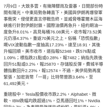
7月9日，大致多雲，有幾陣驟雨及雷暴，日間部份時
間有陽光。中東局勢急轉直下，美國與伊朗再爆發軍
事衝突，侵侵更直言停戰告終，並威脅喺霍爾木茲海
峽進行針對伊朗封鎖。國際油價再急升，紐約期油一
度急升8.01%，高見每桶76.08美元，收市報73.52美
元仍漲4.37%，重返70美元之上。俗稱「恐慌指數」
嘅VIX波動指數一度抽高17.23%，達至18.91，其後
升幅回順。美市收市，道指報52348，跌576點或
1.09%；標指跌21點或0.28%，報7482；納指先跌後
回升51點或0.2%，報25870。存儲股反彈，費城半導
體指數回升2.23%，報12574。不過，美伊局勢再度
緊張，加密貨幣「一哥」比特幣曾跌3.64%，至
61,492美元。
重磅股中，Tesla股價收市跌2.2%，Alphabet、微
軟、IBM跌幅均跌超過1%，亞馬遜回吐1%。Nvidia