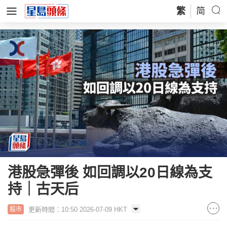
繁
简
港股急彈後 如回調以20日線為支
持｜古天后
更新時間：10:50 2026-07-09 HKT
股市