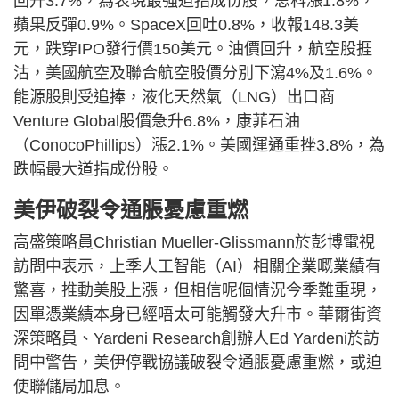
回升3.7%，為表現最強道指成份股，思科漲1.8%，
蘋果反彈0.9%。SpaceX回吐0.8%，收報148.3美
元，跌穿IPO發行價150美元。油價回升，航空股捱
沽，美國航空及聯合航空股價分別下瀉4%及1.6%。
能源股則受追捧，液化天然氣（LNG）出口商
Venture Global股價急升6.8%，康菲石油
（ConocoPhillips）漲2.1%。美國運通重挫3.8%，為
跌幅最大道指成份股。
美伊破裂令通脹憂慮重燃
高盛策略員Christian Mueller-Glissmann於彭博電視
訪問中表示，上季人工智能（AI）相關企業嘅業績有
驚喜，推動美股上漲，但相信呢個情況今季難重現，
因單憑業績本身已經唔太可能觸發大升市。華爾街資
深策略員、Yardeni Research創辦人Ed Yardeni於訪
問中警告，美伊停戰協議破裂令通脹憂慮重燃，或迫
使聯儲局加息。