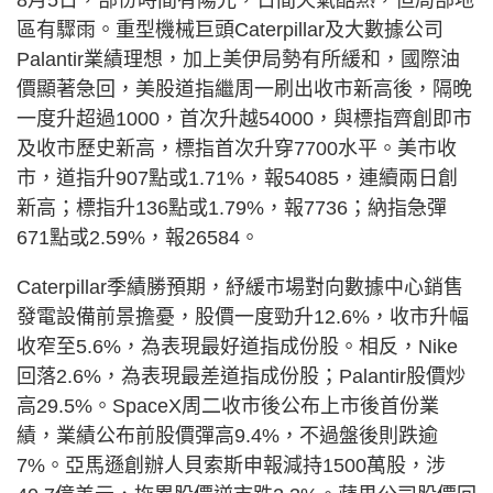
區有驟雨。重型機械巨頭Caterpillar及大數據公司
Palantir業績理想，加上美伊局勢有所緩和，國際油
價顯著急回，美股道指繼周一刷出收市新高後，隔晚
一度升超過1000，首次升越54000，與標指齊創即市
及收市歷史新高，標指首次升穿7700水平。美市收
市，道指升907點或1.71%，報54085，連續兩日創
新高；標指升136點或1.79%，報7736；納指急彈
671點或2.59%，報26584。
Caterpillar季績勝預期，紓緩市場對向數據中心銷售
發電設備前景擔憂，股價一度勁升12.6%，收市升幅
收窄至5.6%，為表現最好道指成份股。相反，Nike
回落2.6%，為表現最差道指成份股；Palantir股價炒
高29.5%。SpaceX周二收市後公布上市後首份業
績，業績公布前股價彈高9.4%，不過盤後則跌逾
7%。亞馬遜創辦人貝索斯申報減持1500萬股，涉