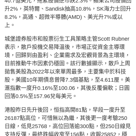
40.7億美元，拖累股價逆市跌2.3%。蘋果公司股價回
升2%，英特爾、Sandisk抽高10.8%，SK海力士回升
8.2%，高通、超微半導體(AMD)、美光升7%或以
上。
城堡證券股市和股票衍生工具策略主管Scott Rubner
表示，散戶投機交易降溫後，市場正從資金主導環
境，回歸到由盈利、企業需求及宏觀背景為主環境，
目前推動牛市因素仍穩固。該行數據顯示，散戶上周
拋售美股為2022年以來單周最多，主要集中於科技
股。美國10年期債息曾降7.3個基點，至4.611厘。美
滙指數一度升0.16%至100.06，其後反覆偏軟；日圓
回落0.5%至157.96兌每美元。
港股昨日先升後回，恒指高開81點，早段一度升至
26187點高位，可惜無以為繼，其後更一度考驗250
日線，低見25768，高位回落逾300點，但250日線見
支持反彈，最終跌幅收窄至156點，收報25852，穩