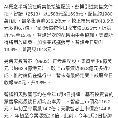
AI概念半新股在解禁後接連配股，彭博引述銷售文件
指，智譜（2513）以1588元至1698元，配售約1980
萬H股，最多集資逾336.2億元，較上市集資近43.5億
元多逾6.7倍，而配售價較今日收市價1825元，折讓
近7%至13.%。 智譜是次的配售由中金協調，集資所
得將用於研發、加快業務擴張等。智譜今日勁升
13.4%，曾高見1918元。
另傳天數智芯（9903）正考慮配股，集資至少8億美
元（約62.4億港元），較上市集資近36.8億元多近7
成，惟討論仍在進行中，暫未有最終定案。該股今日
收報560元，升3.8%。
智譜和天數智芯均在今年1月8日掛牌，基石投資者的
禁售承諾最後日期均為本周二。智譜上市價為116.2
元，年初至今累飆14.7倍；天數智芯上市價為144.6
元， 年初至今累漲近2.9倍。此前，今年1月2日掛牌