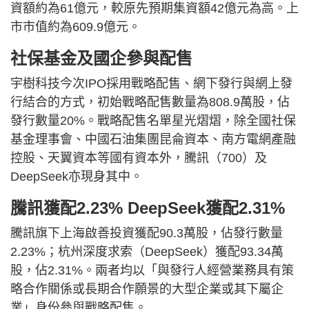
資額約為61億元，較原先預期集資額42億元為高。上
市市值約為609.9億元。
社保基金及國企參與配售
宇樹科技今次IPO採用戰略配售、網下發行與網上發
行結合的方式，初始戰略配售數量為808.9萬股，佔
發行數量20%。戰略配售名單星光熠熠，除全國社保
基金理事會、中國石油集團昆侖資本、南方電網產融
控股、天翼資本等國有資本外，騰訊（700）及
DeepSeek亦現身其中。
騰訊獲配2.23% DeepSeek獲配2.31%
騰訊旗下上海啟善投資獲配90.3萬股，佔發行數量
2.23%；杭州深度求索（DeepSeek）獲配93.34萬
股，佔2.31%。兩者均以「與發行人經營業務具有策
略合作關係或長期合作願景的大型企業或其下屬企
業」身份參與戰略配售。