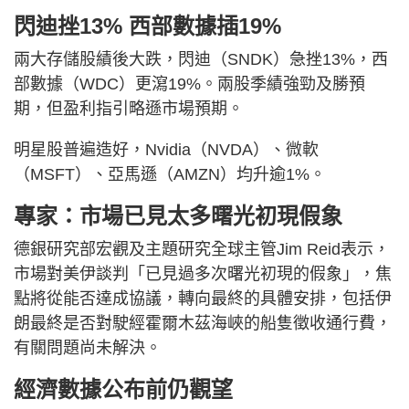
閃迪挫13% 西部數據插19%
兩大存儲股績後大跌，閃迪（SNDK）急挫13%，西
部數據（WDC）更瀉19%。兩股季績強勁及勝預
期，但盈利指引略遜市場預期。
明星股普遍造好，Nvidia（NVDA）、微軟
（MSFT）、亞馬遜（AMZN）均升逾1%。
專家：市場已見太多曙光初現假象
德銀研究部宏觀及主題研究全球主管Jim Reid表示，
市場對美伊談判「已見過多次曙光初現的假象」，焦
點將從能否達成協議，轉向最終的具體安排，包括伊
朗最終是否對駛經霍爾木茲海峽的船隻徵收通行費，
有關問題尚未解決。
經濟數據公布前仍觀望