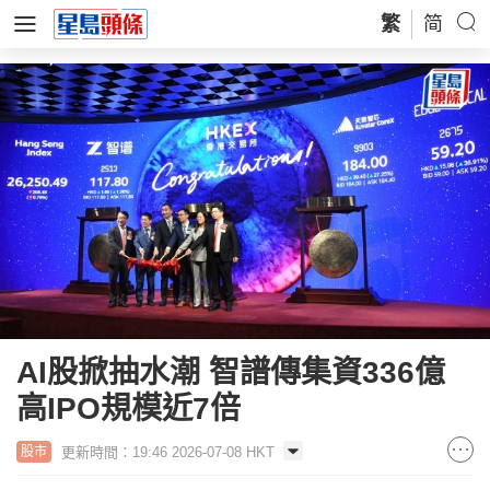
繁
简
AI股掀抽水潮 智譜傳集資336億
高IPO規模近7倍
更新時間：19:46 2026-07-08 HKT
股市