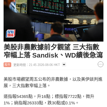
美股非農數據前夕觀望 三大指數
窄幅上落 Sandisk、WD績後急瀉
更新時間：21:45 2026-08-06 HKT
股市
美股市場觀望周五公布的非農數據，以及美伊談判進
展，三大指數窄幅上落。
道指報54365點，升16點；標指報7722點，微升
1%；納指報26333點，跌30點或0.1%。