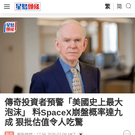
繁
简
傳奇投資者預警「美國史上最大
泡沫」 料SpaceX崩盤概率達九
成 狠批估值令人吃驚
更新時間：17:56 2026-07-08 HKT
股市