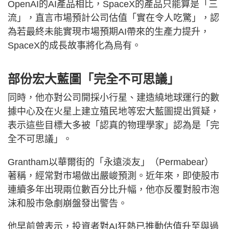
OpenAI的AI產品相比，SpaceX的產品只能算是「三
流」，直言市場預計公司估值「實在令人吃驚」，認
為若最終未能實現市場預期AI帶來的生產力提升，
SpaceX的成長故事將化為烏有。
部份宏大藍圖「完全不可思議」
同時，他亦對公司開採小行星、建造繞地球運行的數
據中心及在火星上建立殖民地等宏大藍圖提出質疑，
表示這些目標大多被「認真的物理學家」認為是「完
全不可思議」。
Grantham以華爾街的「永遠淡友」（Permabear）
著稱，經常對市場做出嚴峻預測。近年來，即使股市
連續多年出現兩位數百分比升幅，他亦反覆對股市泡
沫和股市急劇崩盤發出警告。
他早前曾表示，投資者對AI狂熱已推動估值升至與過