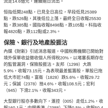
流走14.6億元，連續兩日流出。
恒指低開248點，已見全日高位，早段低見25389
點，跌526點，其後低位上落，最終全日收報25530
點，跌385點。國指收報8498點，跌105點。科指收
報4820點，跌112點或2.3%。
保險、銀行及地產股捱沽
內媒《財新》引述消息報道，中國稅務機關已開始對
境外保單收益徵收個人所得稅20%，以堵塞長期存在
的監管漏洞，保險股捱沽。友邦（1299）大跌
5.9%，收報73.15元，為表現最差藍籌股，單股已拖
低大市近74點。富衛（1828）跌5.6%，收報29.72
元；保誠（2378）挫4.6%，收報108.5元；宏利
（945）下滑2.1%，收報343元。
大型銀行股亦多數向下，滙控（005）走低1.2%，收
報160.1元；中銀香港（2388）下降0.5%，收報50.4