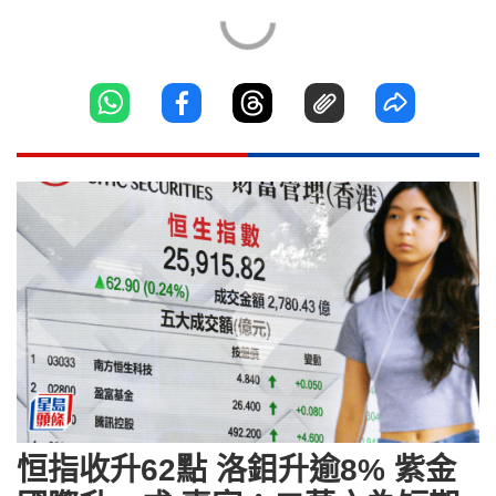
恒指收升62點 洛鉬升逾8% 紫金