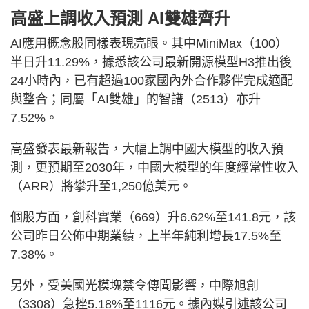
高盛上調收入預測 AI雙雄齊升
AI應用概念股同樣表現亮眼。其中MiniMax（100）
半日升11.29%，據悉該公司最新開源模型H3推出後
24小時內，已有超過100家國內外合作夥伴完成適配
與整合；同屬「AI雙雄」的智譜（2513）亦升
7.52%。
高盛發表最新報告，大幅上調中國大模型的收入預
測，更預期至2030年，中國大模型的年度經常性收入
（ARR）將攀升至1,250億美元。
個股方面，創科實業（669）升6.62%至141.8元，該
公司昨日公佈中期業績，上半年純利增長17.5%至
7.38%。
另外，受美國光模塊禁令傳聞影響，中際旭創
（3308）急挫5.18%至1116元。據內媒引述該公司