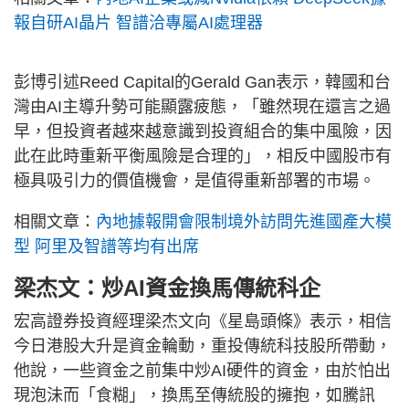
報自研AI晶片 智譜洽專屬AI處理器
彭博引述Reed Capital的Gerald Gan表示，韓國和台
灣由AI主導升勢可能顯露疲態，「雖然現在還言之過
早，但投資者越來越意識到投資組合的集中風險，因
此在此時重新平衡風險是合理的」，相反中國股市有
極具吸引力的價值機會，是值得重新部署的市場。
相關文章：
內地據報開會限制境外訪問先進國產大模
型 阿里及智譜等均有出席
梁杰文：炒AI資金換馬傳統科企
宏高證券投資經理梁杰文向《星島頭條》表示，相信
今日港股大升是資金輪動，重投傳統科技股所帶動，
他說，一些資金之前集中炒AI硬件的資金，由於怕出
現泡沬而「食糊」，換馬至傳統股的擁抱，如騰訊