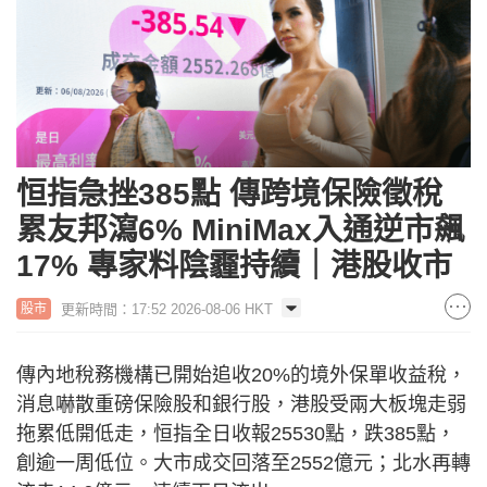
恒指急挫385點 傳跨境保險徵稅
累友邦瀉6% MiniMax入通逆市飆
17% 專家料陰霾持續｜港股收市
更新時間：17:52 2026-08-06 HKT
股市
傳內地稅務機構已開始追收20%的境外保單收益稅，
消息嚇散重磅保險股和銀行股，港股受兩大板塊走弱
拖累低開低走，恒指全日收報25530點，跌385點，
創逾一周低位。大市成交回落至2552億元；北水再轉