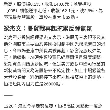
新高，股價揚8.2%，收報143.8元；滙豐控股
（005）績後逆市走低，收報162.1元，跌2.6%，為
表現最差藍籌股，單股拖累大市62點。
梁杰文：憂貿戰再起拖累反彈氣氛
宏高證券投資經理梁杰文表示，港股周三表現不及其
他外圍股市主要由於美國擬限制中國光模塊進口的消
息，令市場憂慮中美貿易戰再起，影響港股反彈氣
氛。他續指，AI硬件類股票已經歷兩個月深度調整，
近期資金開始逐步回流，但是美方或對中國AI行業的
新制裁傳聞又為港股帶來不確定性，加上市場觀望各
大港股業績，料港股接下來可能維持窄幅上落走勢，
恒指短期內阻力位是26000點。
——
1220：港股今早走勢反覆，恒指高開38點後一度急