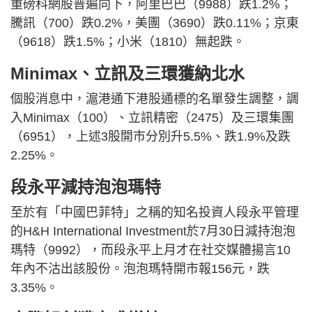
重磅科網股普遍向下，阿里巴巴（9988）跌1.2%；
騰訊（700）跌0.2%，美團（3690）跌0.11%；京東
（9618）跌1.5%；小米（1810）無起跌。
Minimax、立訊及三環獲納北水
個股消息中，滬港通下港股通標的名單發生調整，調
入Minimax（100）、立訊精密（2475）及三環集團
（6951），上述3股開市分別升5.5%、跌1.9%及跌
2.25%。
段永平減持泡泡瑪特
至於有「中國巴菲特」之稱的知名投資人段永平管理
的H&H International Investment於7月30日減持泡泡
瑪特（9992），而段永平上月才在社交媒體揚言10
年內不沽出該股份。泡泡瑪特開市報156元，跌
3.35%。