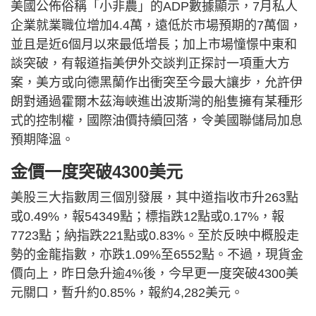
美國公佈俗稱「小非農」的ADP數據顯示，7月私人
企業就業職位增加4.4萬，遠低於市場預期的7萬個，
並且是近6個月以來最低增長；加上市場憧憬中東和
談突破，有報道指美伊外交談判正探討一項重大方
案，美方或向德黑蘭作出衝突至今最大讓步，允許伊
朗對通過霍爾木茲海峽進出波斯灣的船隻擁有某種形
式的控制權，國際油價持續回落，令美國聯儲局加息
預期降溫。
金價一度突破4300美元
美股三大指數周三個別發展，其中道指收市升263點
或0.49%，報54349點；標指跌12點或0.17%，報
7723點；納指跌221點或0.83%。至於反映中概股走
勢的金龍指數，亦跌1.09%至6552點。不過，現貨金
價向上，昨日急升逾4%後，今早更一度突破4300美
元關口，暫升約0.85%，報約4,282美元。