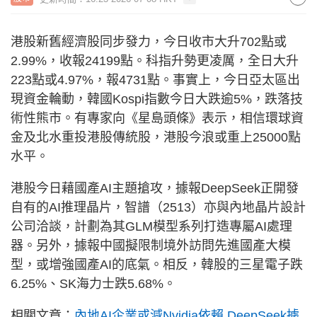
港股新舊經濟股同步發力，今日收市大升702點或
2.99%，收報24199點。科指升勢更凌厲，全日大升
223點或4.97%，報4731點。事實上，今日亞太區出
現資金輪動，韓國Kospi指數今日大跌逾5%，跌落技
術性熊市。有專家向《星島頭條》表示，相信環球資
金及北水重投港股傳統股，港股今浪或重上25000點
水平。
港股今日藉國產AI主題搶攻，據報DeepSeek正開發
自有的AI推理晶片，智譜（2513）亦與內地晶片設計
公司洽談，計劃為其GLM模型系列打造專屬AI處理
器。另外，據報中國擬限制境外訪問先進國產大模
型，或增強國產AI的底氣。相反，韓股的三星電子跌
6.25%、SK海力士跌5.68%。
相關文章：
內地AI企業或減Nvidia依賴 DeepSeek據