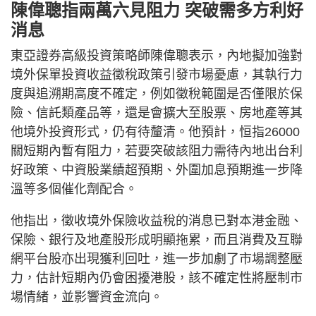
陳偉聰指兩萬六見阻力 突破需多方利好
消息
東亞證券高級投資策略師陳偉聰表示，內地擬加強對
境外保單投資收益徵稅政策引發市場憂慮，其執行力
度與追溯期高度不確定，例如徵稅範圍是否僅限於保
險、信託類產品等，還是會擴大至股票、房地產等其
他境外投資形式，仍有待釐清。他預計，恒指26000
關短期內暫有阻力，若要突破該阻力需待內地出台利
好政策、中資股業績超預期、外圍加息預期進一步降
溫等多個催化劑配合。
他指出，徵收境外保險收益稅的消息已對本港金融、
保險、銀行及地產股形成明顯拖累，而且消費及互聯
網平台股亦出現獲利回吐，進一步加劇了市場調整壓
力，估計短期內仍會困擾港股，該不確定性將壓制市
場情緒，並影響資金流向。