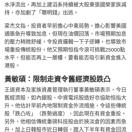
水淨流出，再加上建滔系持續被大股東張國榮家族減
持，亦加劇了「聰明錢」出逃。
梁杰文指，投資者早前擔心中東局勢，擔心影響美國
通脹急升導致加息，但現在油價回落，市場預期加息
的壓力稍微舒緩，令投資邏輯一下子逆轉，也導致市
場重投傳統股份，他又預期恒指今浪可挑戰25000點
水平，但能否再上一層樓，要看能否吸引新資金進入
港股。
黃敏碩：限制走資令舊經濟股跌凸
王道資本及家族資產管理執行董事黃敏碩表示，今日
舊經濟股，如內銀股、中資電訊股造好亦協助恒指大
升。他估計早前內地限制資金外流措施，令這些傳統
股「跌凸咗」（跌勢過度），因此現在有資金重投。
另外，他相信傳統重磅科技股由於挾淡倉的因素而急
升，加上日韓股市近日轉弱，踏入下半年有資金回流