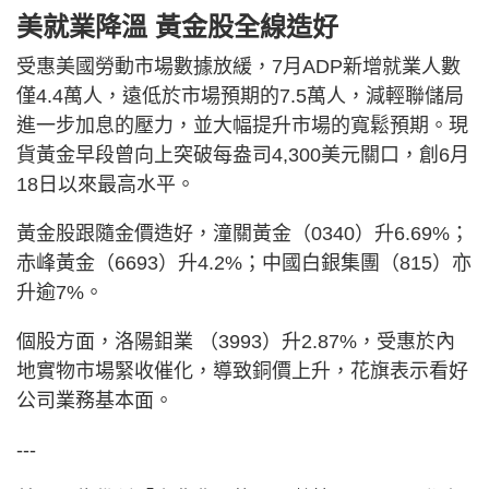
美就業降溫 黃金股全線造好
受惠美國勞動市場數據放緩，7月ADP新增就業人數
僅4.4萬人，遠低於市場預期的7.5萬人，減輕聯儲局
進一步加息的壓力，並大幅提升市場的寬鬆預期。現
貨黃金早段曾向上突破每盎司4,300美元關口，創6月
18日以來最高水平。
黃金股跟隨金價造好，潼關黃金（0340）升6.69%；
赤峰黃金（6693）升4.2%；中國白銀集團（815）亦
升逾7%。
個股方面，洛陽鉬業 （3993）升2.87%，受惠於內
地實物市場緊收催化，導致銅價上升，花旗表示看好
公司業務基本面。
---