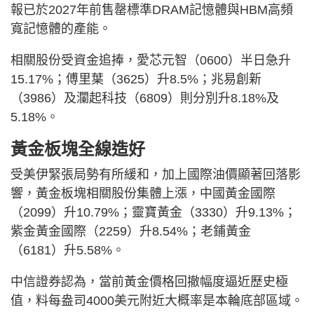
報已於2027年前售罄標準DRAM記憶體與HBM高頻
寬記憶體的產能。
相關股份受資金追捧，愛芯元智（0600）半日急升
15.17%；傅里葉（3625）升8.5%；兆易創新
（3986）及瀾起科技（6809）則分別升8.18%及
5.18%。
黃金板塊全線造好
受美伊緊張局勢有所緩和，加上國際油價顯著回落影
響，黃金板塊相關股份集體上漲，中國黃金國際
（2099）升10.79%；靈寶黃金（3330）升9.13%；
紫金黃金國際（2259）升8.54%；老鋪黃金
（6181）升5.58%。
中信證券認為，當前黃金價格回撤幅度逼近歷史極
值，料每盎司4000美元附近大概率是本輪底部區域。