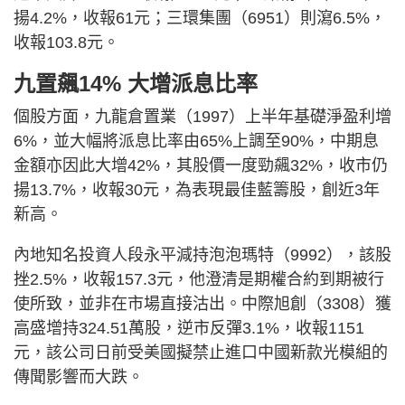
揚4.2%，收報61元；三環集團（6951）則瀉6.5%，
收報103.8元。
九置飆14% 大增派息比率
個股方面，九龍倉置業（1997）上半年基礎淨盈利增
6%，並大幅將派息比率由65%上調至90%，中期息
金額亦因此大增42%，其股價一度勁飆32%，收市仍
揚13.7%，收報30元，為表現最佳藍籌股，創近3年
新高。
內地知名投資人段永平減持泡泡瑪特（9992），該股
挫2.5%，收報157.3元，他澄清是期權合約到期被行
使所致，並非在市場直接沽出。中際旭創（3308）獲
高盛增持324.51萬股，逆市反彈3.1%，收報1151
元，該公司日前受美國擬禁止進口中國新款光模組的
傳聞影響而大跌。