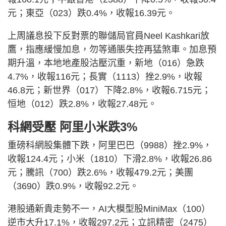
元；東亞（023）跌0.4%，收報16.39元。
上周議息投下反對票的聯儲局官員Neel Kashkari放
鷹，指應緩慢加息，勿等通脹失控再猛煞車。加息預
期升溫，本地地產股沽壓沉重，新地（016）急跌
4.7%，收報116元；長實（1113）挫2.9%，收報
46.8元；新世界（017）下降2.8%，收報6.715元；
恒地（012）跌2.8%，收報27.48元。
科網受壓 阿里小米跌3%
重磅科網股集體下跌，阿里巴巴（9988）挫2.9%，
收報124.4元；小米（1810）下滑2.8%，收報26.86
元；騰訊（700）跌2.6%，收報479.2元；美團
（3690）跌0.9%，收報92.2元。
港股通新貴走勢不一，AI大模型股MiniMax（100）
逆市大升17.1%，收報297.2元；立訊精密（2475）