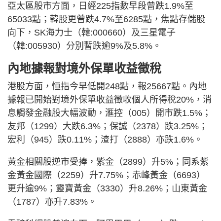
亞太區股市方面，日經225指數早段曾跌1.9%至
65033點；韓股更曾跌4.7%至6285點，焦點存儲股
向下，SK海力士（韓:000660）及三星電子
（韓:005930）分別暫跌逾9%及5.8%。
內地據報對境外保單收益徵稅
港股方面，恒指今早低開248點，報25667點。內地
據報已開始對境外保單收益徵收個人所得稅20%，消
息觸發金融股大幅波動，滙控（005）開市跌1.5%；
友邦（1299）大跌6.3%；保誠（2378）跌3.25%；
宏利（945）跌0.11%；渣打（2888）亦跌1.6%。
黃金相關股逆市受捧，紫金（2899）升5%；同系紫
金黃金國際（2259）升7.75%；赤峰黃金（6693）
更升逾9%；靈寶黃金（3330）升8.26%；山東黃金
（1787）亦升7.83%。