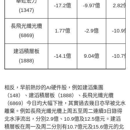
華虹宏力
-17.2億
-9.97億
2.82億
(1347)
長飛光纖光纜
1.77億
-2.9億
-10.9億
(6869)
建滔積層板
-14.1億
9.04億
-10.7億
(1888)
相反，早前熱炒的AI硬件股，例如建滔集團
（148）、建滔積層板（1888）、長飛光纖光纜
（6869）今日均大幅下挫，其實過去幾日亦早被北水
離棄。例如長飛光纖光纜上周五至周二連續3日錄得
北水淨流出，分別2.9億、10.9億及12.5億元。建滔
積層板在周一及周二分別有10.7億元及15.6億元的北