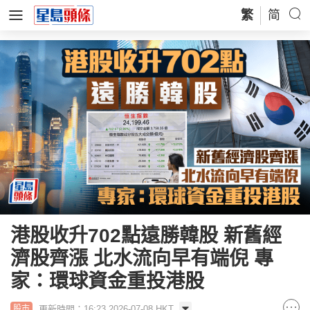
繁
简
港股收升702點遠勝韓股 新舊經
濟股齊漲 北水流向早有端倪 專
家：環球資金重投港股
更新時間：16:23 2026-07-08 HKT
股市