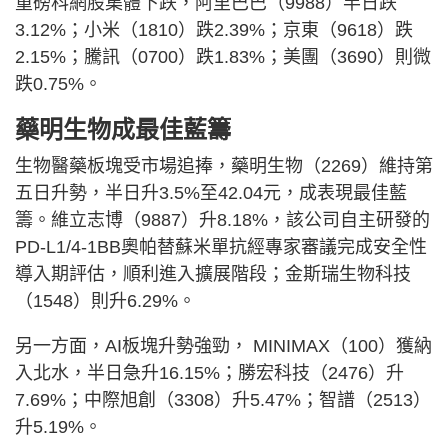
重磅科網股集體下跌，阿里巴巴（9988）半日跌
3.12%；小米（1810）跌2.39%；京東（9618）跌
2.15%；騰訊（0700）跌1.83%；美團（3690）則微
跌0.75%。
藥明生物成最佳藍籌
生物醫藥板塊受市場追捧，藥明生物（2269）維持第
五日升勢，半日升3.5%至42.04元，成表現最佳藍
籌。維立志博（9887）升8.18%，該公司自主研發的
PD-L1/4-1BB奧帕替蘇米單抗經專家審議完成安全性
導入期評估，順利進入擴展階段；金斯瑞生物科技
（1548）則升6.29%。
另一方面，AI板塊升勢強勁， MINIMAX（100）獲納
入北水，半日急升16.15%；勝宏科技（2476）升
7.69%；中際旭創（3308）升5.47%；智譜（2513）
升5.19%。