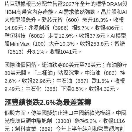
片巨頭據報已分配並售罄2027年全年的標準DRAM與
HBM高帶寬內存產能，AI需求依然強勁，晶片股和AI
大模型股急升。愛芯元智（600）急升18.3%，收報
14.89元；兆易創新（3986）揚5.7%，收報486元；
壁仞科技（6082）走高12.9%，收報37.9元。AI模型
股MiniMax（100）大升10.3%，收報253.8元；智譜
（2513）升3.1%，收報1041元。
國際油價回落，紐油跌穿80美元至76美元；布油險守
80美元關。「三桶油」沽壓沉重，中海油（883）挫
2.6%，收報22.96元；中石油（857）跌1.6%，收報
9.49元；中石化（386）下滑0.5%，收報4.32元。
滙豐績後跌2.6%為最差藍籌
個股方面，傳美國擬禁止進口中國新款光模組，中國
光模塊巨頭中際旭創（3308）急挫5.2%，收報1116
元；創科實業（669）今年上半年純利和營業額均創