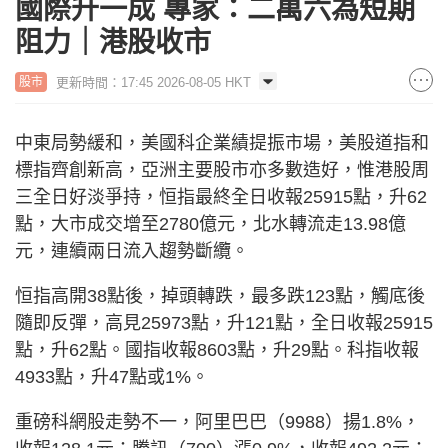
國際升一成 專家：二萬六為短期
阻力｜港股收市
更新時間：17:45 2026-08-05 HKT
股市
中東局勢緩和，美國科企業績提振市場，美股道指和
標指齊創新高，亞洲主要股市亦多數造好，惟港股周
三全日好淡爭持，恒指最終全日收報25915點，升62
點，大市成交增至2780億元，北水轉流走13.98億
元，連續兩日流入趨勢斷纜。
恒指高開38點後，掉頭轉跌，最多跌123點，觸底後
隨即反彈，高見25973點，升121點，全日收報25915
點，升62點。國指收報8603點，升29點。科指收報
4933點，升47點或1%。
重磅科網股走勢不一，阿里巴巴（9988）揚1.8%，