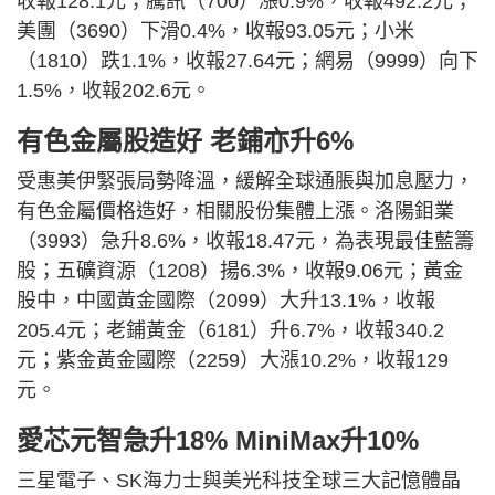
收報128.1元；騰訊（700）漲0.9%，收報492.2元；
美團（3690）下滑0.4%，收報93.05元；小米
（1810）跌1.1%，收報27.64元；網易（9999）向下
1.5%，收報202.6元。
有色金屬股造好 老鋪亦升6%
受惠美伊緊張局勢降溫，緩解全球通脹與加息壓力，
有色金屬價格造好，相關股份集體上漲。洛陽鉬業
（3993）急升8.6%，收報18.47元，為表現最佳藍籌
股；五礦資源（1208）揚6.3%，收報9.06元；黃金
股中，中國黃金國際（2099）大升13.1%，收報
205.4元；老鋪黃金（6181）升6.7%，收報340.2
元；紫金黃金國際（2259）大漲10.2%，收報129
元。
愛芯元智急升18% MiniMax升10%
三星電子、SK海力士與美光科技全球三大記憶體晶