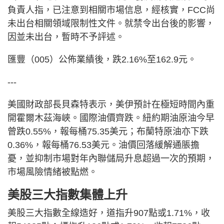
負責人指，已注意到相關市場信息，經核實，FCC尚
未出台相關領域限制性文件。就禁令出台後的影響，
因並未出台，暫時不予評述。
匯豐（005）公佈業績後，跌2.16%至162.9元。
---
美國財政部長貝森特表示，美伊預計在極短時間內重
開霍爾木茲海峽。國際油價齊跌。紐約期油原油今早
曾跌0.55%，報每桶75.35美元；布蘭特原油亦下跌
0.36%，報每桶76.53美元。油價回落緩解通脹擔
憂，並抑制市場對年內聯儲局升息超過一次的預期，
市場風險情緒被點燃。
美股三大指數集體上升
美股三大指數全線造好，道指升907點或1.71%，收