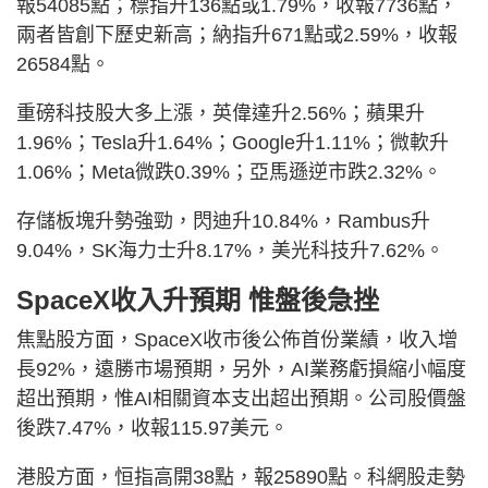
報54085點；標指升136點或1.79%，收報7736點，
兩者皆創下歷史新高；納指升671點或2.59%，收報
26584點。
重磅科技股大多上漲，英偉達升2.56%；蘋果升
1.96%；Tesla升1.64%；Google升1.11%；微軟升
1.06%；Meta微跌0.39%；亞馬遜逆市跌2.32%。
存儲板塊升勢強勁，閃迪升10.84%，Rambus升
9.04%，SK海力士升8.17%，美光科技升7.62%。
SpaceX收入升預期 惟盤後急挫
焦點股方面，SpaceX收市後公佈首份業績，收入增
長92%，遠勝市場預期，另外，AI業務虧損縮小幅度
超出預期，惟AI相關資本支出超出預期。公司股價盤
後跌7.47%，收報115.97美元。
港股方面，恒指高開38點，報25890點。科網股走勢