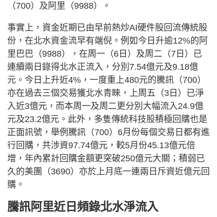
（700）及阿里（9988）。
事實上，資金近期已由早前熱炒AI硬件股回流傳統股
份，在北水資金流早有端倪。例如今日升逾12%的阿
里巴巴（9988），在周一（6日）及周二（7日）已
連續兩日錄得北水正流入，分別7.54億元及9.18億
元。今日上升近4%，一度重上480元的騰訊（700）
亦在過去三個交易獲北水青睞，上周五（3日）已淨
入近3億元，而本周一及周二更分別大幅流入24.9億
元及23.2億元。此外，多隻傳統科技股積極回購也是
正面訊號，舉例騰訊（700）6月份每個交易日都有進
行回購，共涉資97.74億元，較5月份45.13億元倍
增，年內累計回購金額更突破250億元大關；積弱已
久的美團（3690）亦於上月底一連兩日斥資近億元回
購。
騰訊阿里近日頻錄北水淨流入