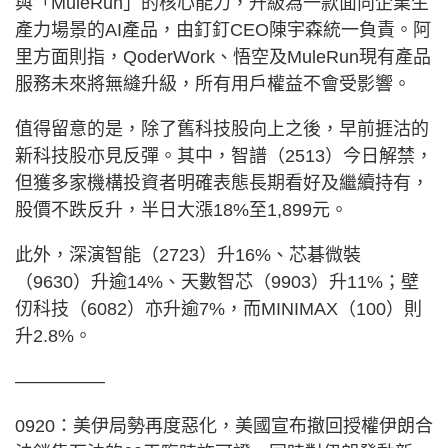
與「MuleRun」的核心能力，升級為一款面向企業生
產力場景的AI產品，由釘釘CEO陳宇森統一負責。阿
里方面則指，QoderWork、悟空及MuleRun現有產品
服務未來將無縫升級，所有用戶權益不會受影響。
值得留意的是，除了舊科技股向上之後，早前捱沽的
新科技股亦見反彈。其中，智譜（2513）今日解禁，
但獲多家機構投資者明確表態長期看好及繼續持有，
股價不跌反升，半日大漲18%至1,899元。
此外，深演智能（2723）升16%、芯碁微裝
（9630）升逾14%、天數智芯（9903）升11%；壁
仞科技（6082）亦升逾7%，而MINIMAX（100）則
升2.8%。
—————
0920：美伊局勢再度惡化，美國宣布撤回授權伊朗合