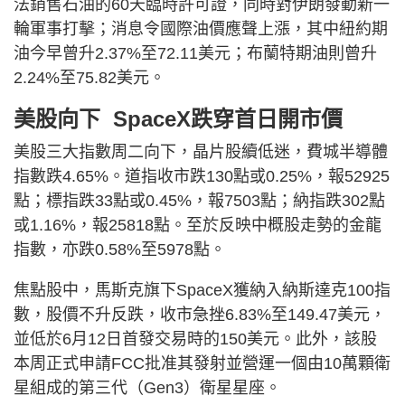
法銷售石油的60天臨時許可證，同時對伊朗發動新一
輪軍事打擊；消息令國際油價應聲上漲，其中紐約期
油今早曾升2.37%至72.11美元；布蘭特期油則曾升
2.24%至75.82美元。
美股向下 SpaceX跌穿首日開市價
美股三大指數周二向下，晶片股續低迷，費城半導體
指數跌4.65%。道指收市跌130點或0.25%，報52925
點；標指跌33點或0.45%，報7503點；納指跌302點
或1.16%，報25818點。至於反映中概股走勢的金龍
指數，亦跌0.58%至5978點。
焦點股中，馬斯克旗下SpaceX獲納入納斯達克100指
數，股價不升反跌，收市急挫6.83%至149.47美元，
並低於6月12日首發交易時的150美元。此外，該股
本周正式申請FCC批准其發射並營運一個由10萬顆衛
星組成的第三代（Gen3）衛星星座。