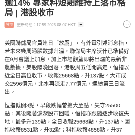
逾14% 專家料短期維持上落市格
局 | 港股收市
更新時間：17:59 2026-08-07 HKT
股市
美國聯儲局官員連日「放鷹」，有外電引述消息指，
若未來幾周通脹數據升溫，聯儲局主席沃什已準備好
在9月會議上加息，加上市場觀望即將出爐的最新非
農數據，美股隔晚回落，港股周五低開高走，恒指以
近全日高位收市，收報25668點，升137點。大市成
交2596億元，北水再流走7.77億元，連續第三日流
出。
恒指低開3點，早段跌幅曾擴大至點，失守25500
點，其後隨著滬深股市回暖，恒指亦跟隨逐步收復失
地，最多升139點，全日收報25668點，升137點。國
指收報8531點，升32點；科指收報4858點，升37