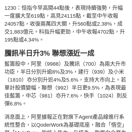
1230：恒指今早高開44點後，表現持續強勢，升幅
一度擴大至619點，高見24115點，截至中午收報
24057點，收復兩萬四大關，升560點或2.38%，成
交1,883億元。科指升幅更勁，中午收報4702點，升
195點或4.34%。
騰訊半日升3% 聯想漲近一成
藍籌股中，阿里（9988）及騰訊（700）為兩大升市
功臣，半日分別升逾8%及3%，建行（939）及小米
（1810）亦分別升近4%及5.6%，支持大市向上。若
單計股價變幅，聯想（992）半日更9.5%，為表現最
佳藍籌，中芯（981）亦升7.6%，快手（1024）則反
彈6.8%。
消息面上，阿里據報正在對旗下Agent產品線進行系
統性整合，以QoderWork為基礎底座，融合「悟空」