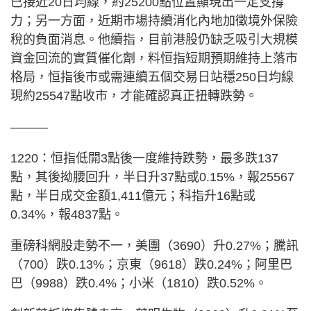
已接近20日均線，約25200點位置顯現出一定支撐
力；另一方面，近期市場持續消化內地加徵境外保險
稅的負面消息。他續指，目前港股仍缺乏吸引大規模
資金回流的實質催化劑，料恒指短期預期維持上落市
格局，恒指後市或需連續五個交易日站穩250日均線
現約25547點收市，才能確認真正扭轉跌勢。
———
1220：恒指低開3點後一度維持跌勢，最多跌137
點，其後拗腰回升，半日升37點或0.15%，報25567
點，半日成交金額1,411億元；科指升16點或
0.34%，報4837點。
重磅科網股走勢不一，美團（3690）升0.27%；騰訊
（700）跌0.13%；京東（9618）跌0.24%；阿里巴
巴（9988）跌0.4%；小米（1810）跌0.52%。