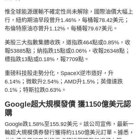
惟全球能源運輸不確定性尚未解除，國際油價大幅上
行，紐約期油早段曾升1.46%，每桶報78.42美元；
布倫特原油亦曾升1.12%，每桶報79.67美元。
美股三大指數集體收跌，道指跌464點或0.85%，收
報53885點；納指跌15點或0.06%，收報26348點；
標指跌13點或0.18%，報7709點。
重磅科技股走勢分化，SpaceX逆市造好，升
6.14%；微軟升2.54%；AMD升1.5%；英偉達跌
0.1%；特斯拉跌0.63%。
Google超大規模發債 獲1150億美元認
購
Google跌1.58%至155.92美元。該公司宣佈，最新一
輪超大規模債券發行獲得約1150億美元訂單。據悉，