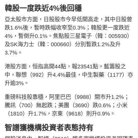
韓股一度跌近4%後回穩
亞太股市方面，日股股市今早低開高走，其中日股曾
跌1.6%後，暫時跌幅收窄至0.3%；韓股更一度跌近
4%，暫倒升0.1%。焦點股三星電子（韓：005930）
及SK海力士（韓：000660）分別暫跌1.2%及升
3.7%。
港股方面，恒指高開44點，報23541點。藍籌股之
中，聯想（992）升4.4%最佳，中生製藥（1177）亦
升逾3%。
重磅科技股靠穩，阿里巴巴（9988）開市升1.2%；
騰訊（700）無起跌；美團（3690）跌0.6%；小米
（1810）升1.7%，京東（9618）則升0.9%。
智譜獲機構投資者表態持有