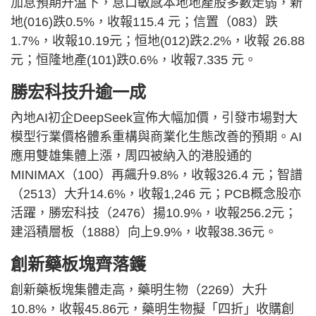
加息預期升溫下，息口敏感本地地產股多數走弱，新
地(016)跌0.5%，收報115.4 元；信置（083）跌
1.7%，收報10.19元；恒地(012)跌2.2%，收報 26.88
元；恒隆地產(101)跌0.6%，收報7.335 元。
勝宏科技升逾一成
內地AI初企DeepSeek宣佈大幅加價，引發市場對大
模型行業價格體系重構與商業化生態改善的預期。AI
應用雙雄集體上漲，周四被納入的港股通的
MINIMAX（100）再飆升9.8%，收報326.4 元；智譜
（2513）大升14.6%，收報1,246 元；PCB概念股亦
活躍，勝宏科技（2476）揚10.9%，收報256.2元；
建滔積層板（1888）向上9.9%，收報38.36元。
創新藥板塊齊落鑊
創新藥板塊集體走高，藥明生物（2269）大升
10.8%，收報45.86元，藥明生物擬「四折」收購創