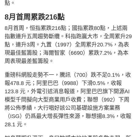
點。
8月首周累跌216點
8月首周，恒指累跌216點；國指累跌80點，上述兩
指數連升五周趨勢斷纜。科指跑贏大市，全周累升29
點，連升3周。九置（1997）全周累升20.7%，為表
現最佳藍籌股；海爾智家（6690）累跌7.2%，為本
周表現最差藍籌股。
重磅科網股走勢不一，騰訊（700）跌不足0.1%，收
報478.8 元；阿里巴巴（9988）下滑0.5%，收報
123.8 元，外電引述消息報道，阿里巴巴旗下開源AI
模型千問擬向大型商業用戶收費；聯想（992）下周
將公佈季績，大行唱好該公司基礎設施方案業務
（ISG）仍爲最大增長彈性來源，聯想揚8.3%，收報
28.1 元。