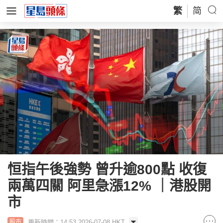
繁
简
恒指午後強勢 曾升逾800點 收復
兩萬四關 阿里急漲12% ｜港股開
市
更新時間：14:53 2026-07-08 HKT
股市