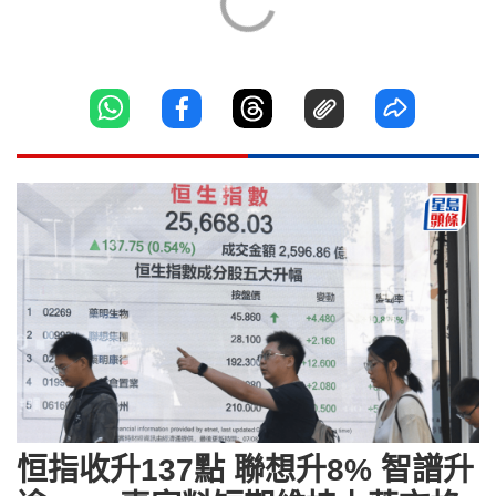
恒指收升137點 聯想升8% 智譜升