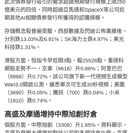
此次債券發行吸引的需求超過預期發行規模上限250
億美元的四倍，同時超過亞馬遜和SpaceX等公司近
期其他AI相關債券發行所獲得的認購規模。
存儲概念股普遍受壓，西部數據及閃迪公佈業績後，
分別跌13.03%及6.81%；SK海力士跌4.97%；美光
科技跌1.31%。
港股方面，恒指今早低開3點，報25526點。重磅科
網股走勢不一，京東（9618）升0.86%；阿里巴巴
（9988）升0.72%，該公司旗下新一代視頻生成模型
Wan3.0開啟公測，據悉單次可生成30秒視頻；美團
（3690）升0.05%；騰訊（700）跌0.04%；小米
（1810）跌0.74%。
高盛及摩通增持中際旭創好倉
個股方面，中際旭創（3308）升1.65%。資料顯示，
高盛及摩根大通增加對該公司的多頭持倉比例。高盛