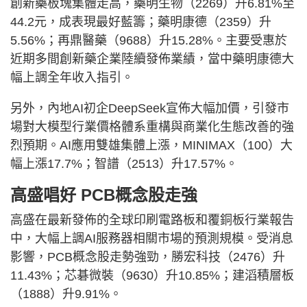
創新藥板塊集體走高，藥明生物（2269）升6.81%至
44.2元，成表現最好藍籌；藥明康德（2359）升
5.56%；再鼎醫藥（9688）升15.28%。主要受惠於
近期多間創新藥企業陸續發佈業績，當中藥明康德大
幅上調全年收入指引。
另外，內地AI初企DeepSeek宣佈大幅加價，引發市
場對大模型行業價格體系重構與商業化生態改善的強
烈預期。AI應用雙雄集體上漲，MINIMAX（100）大
幅上漲17.7%；智譜（2513）升17.57%。
高盛唱好 PCB概念股走強
高盛在最新發佈的全球印刷電路板和覆銅板行業報告
中，大幅上調AI服務器相關市場的預測規模。受消息
影響，PCB概念股走勢強勁，勝宏科技（2476）升
11.43%；芯碁微裝（9630）升10.85%；建滔積層板
（1888）升9.91%。