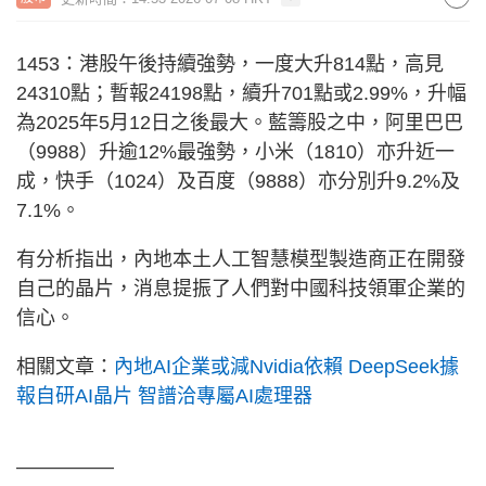
1453：港股午後持續強勢，一度大升814點，高見
24310點；暫報24198點，續升701點或2.99%，升幅
為2025年5月12日之後最大。藍籌股之中，阿里巴巴
（9988）升逾12%最強勢，小米（1810）亦升近一
成，快手（1024）及百度（9888）亦分別升9.2%及
7.1%。
有分析指出，內地本土人工智慧模型製造商正在開發
自己的晶片，消息提振了人們對中國科技領軍企業的
信心。
相關文章：
內地AI企業或減Nvidia依賴 DeepSeek據
報自研AI晶片 智譜洽專屬AI處理器
—————