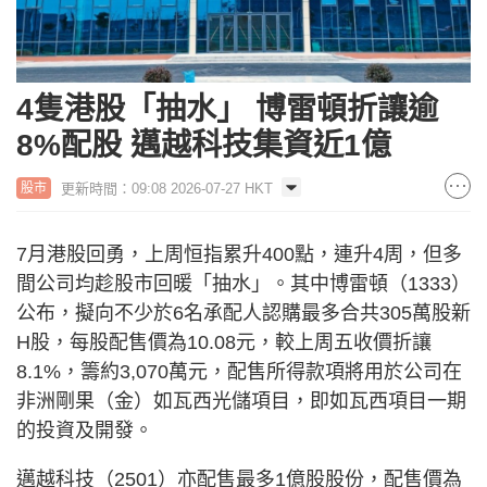
4隻港股「抽水」 博雷頓折讓逾
8%配股 邁越科技集資近1億
更新時間：09:08 2026-07-27 HKT
股市
7月港股回勇，上周恒指累升400點，連升4周，但多
間公司均趁股市回暖「抽水」。其中博雷頓（1333）
公布，擬向不少於6名承配人認購最多合共305萬股新
H股，每股配售價為10.08元，較上周五收價折讓
8.1%，籌約3,070萬元，配售所得款項將用於公司在
非洲剛果（金）如瓦西光儲項目，即如瓦西項目一期
的投資及開發。
邁越科技（2501）亦配售最多1億股股份，配售價為