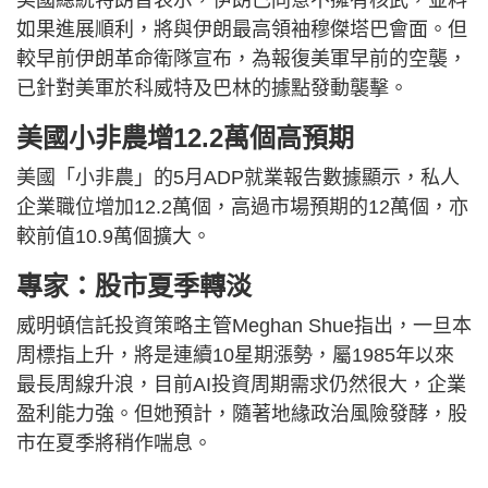
美國總統特朗普表示，伊朗已同意不擁有核武，並料
如果進展順利，將與伊朗最高領袖穆傑塔巴會面。但
較早前伊朗革命衛隊宣布，為報復美軍早前的空襲，
已針對美軍於科威特及巴林的據點發動襲擊。
美國小非農增12.2萬個高預期
美國「小非農」的5月ADP就業報告數據顯示，私人
企業職位增加12.2萬個，高過市場預期的12萬個，亦
較前值10.9萬個擴大。
專家：股市夏季轉淡
威明頓信託投資策略主管Meghan Shue指出，一旦本
周標指上升，將是連續10星期漲勢，屬1985年以來
最長周線升浪，目前AI投資周期需求仍然很大，企業
盈利能力強。但她預計，隨著地緣政治風險發酵，股
市在夏季將稍作喘息。