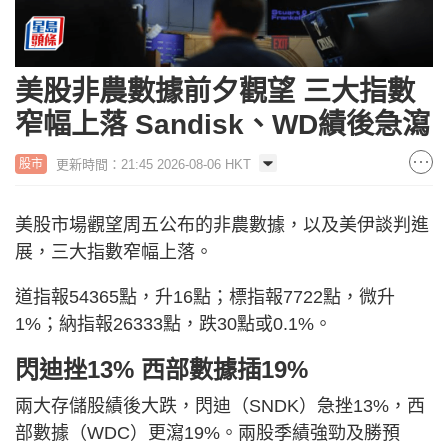
美股非農數據前夕觀望 三大指數
窄幅上落 Sandisk、WD績後急瀉
更新時間：21:45 2026-08-06 HKT
股市
美股市場觀望周五公布的非農數據，以及美伊談判進
展，三大指數窄幅上落。
道指報54365點，升16點；標指報7722點，微升
1%；納指報26333點，跌30點或0.1%。
閃迪挫13% 西部數據插19%
兩大存儲股績後大跌，閃迪（SNDK）急挫13%，西
部數據（WDC）更瀉19%。兩股季績強勁及勝預