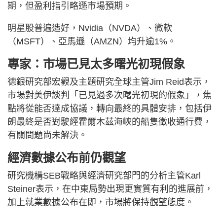
期，但盈利指引略遜市場預期。
明星股普遍造好，Nvidia（NVDA）、微軟
（MSFT）、亞馬遜（AMZN）均升逾1%。
專家：市場已見太多曙光初現假象
德銀研究部宏觀及主題研究全球主管Jim Reid表示，
市場對美伊談判「已見過多次曙光初現的假象」，焦
點將從能否達成協議，轉向最終的具體安排，包括伊
朗最終是否對駛經霍爾木茲海峽的船隻徵收通行費，
有關問題尚未解決。
經濟數據公布前仍觀望
研究機構SEB戰略與經濟研究部門的分析主管Karl
Steiner表示，在中東局勢出現更實質有利的進展前，
加上就業數據公布在即，市場將保持觀望態度。