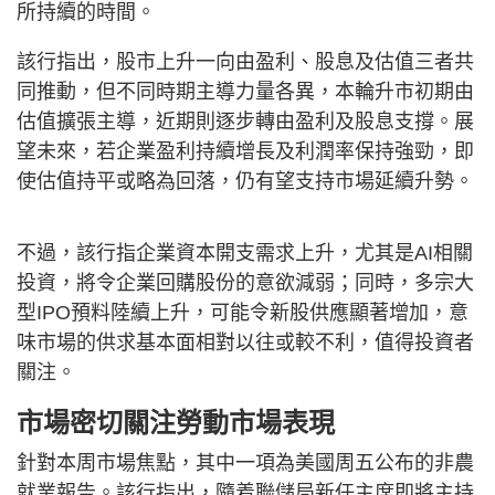
所持續的時間。
該行指出，股市上升一向由盈利、股息及估值三者共
同推動，但不同時期主導力量各異，本輪升市初期由
估值擴張主導，近期則逐步轉由盈利及股息支撐。展
望未來，若企業盈利持續增長及利潤率保持強勁，即
使估值持平或略為回落，仍有望支持市場延續升勢。
不過，該行指企業資本開支需求上升，尤其是AI相關
投資，將令企業回購股份的意欲減弱；同時，多宗大
型IPO預料陸續上升，可能令新股供應顯著增加，意
味市場的供求基本面相對以往或較不利，值得投資者
關注。
市場密切關注勞動市場表現
針對本周市場焦點，其中一項為美國周五公布的非農
就業報告。該行指出，隨着聯儲局新任主席即將主持