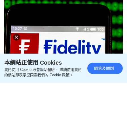
本網站正使用 Cookies
同意及關閉
我們使用 Cookie 改善網站體驗。 繼續使用我們
富達國際全球裁員千人 佔整體員
的網站即表示您同意我們的 Cookie 政策。
工9% 料可年慳10億元
更新時間：09:33 2024-03-07 HKT
商業創科
金融業寒冬尚未結束，基金管理公司富達國際
（Fidelity International）宣布於今年內裁減1,000
人，相當於其員工總數的9%，又指出裁員範圍會涉