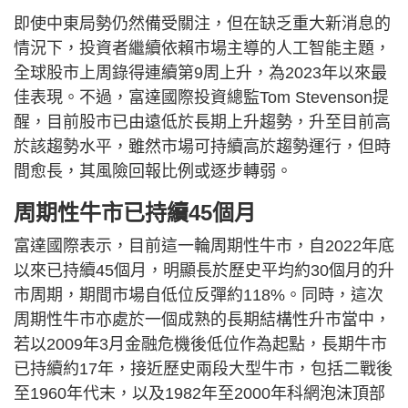
即使中東局勢仍然備受關注，但在缺乏重大新消息的
情況下，投資者繼續依賴市場主導的人工智能主題，
全球股市上周錄得連續第9周上升，為2023年以來最
佳表現。不過，富達國際投資總監Tom Stevenson提
醒，目前股市已由遠低於長期上升趨勢，升至目前高
於該趨勢水平，雖然市場可持續高於趨勢運行，但時
間愈長，其風險回報比例或逐步轉弱。
周期性牛市已持續45個月
富達國際表示，目前這一輪周期性牛市，自2022年底
以來已持續45個月，明顯長於歷史平均約30個月的升
市周期，期間市場自低位反彈約118%。同時，這次
周期性牛市亦處於一個成熟的長期結構性升市當中，
若以2009年3月金融危機後低位作為起點，長期牛市
已持續約17年，接近歷史兩段大型牛市，包括二戰後
至1960年代末，以及1982年至2000年科網泡沫頂部