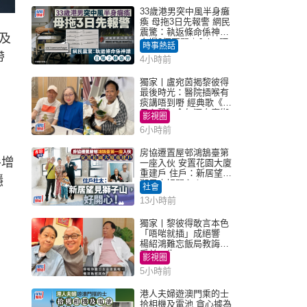
33歲港男突中風半身癱
瘓 母拖3日先報警 網民
震驚：執返條命係神蹟
及
自爆2個惡習｜Juicy叮
時事熱話
帶
4小時前
獨家丨盧宛茵揭黎彼得
最後時光：醫院插喉有
痰講唔到嘢 經典歌《浪
子心聲》金句源自廟街
影視圈
睇相佬
6小時前
房協遷置屋邨鴻鵠臺第
手增
一座入伙 安置花園大廈
重建戶 住戶：新居望見
穩
獅子山好開心！
社會
13小時前
獨家丨黎彼得敢言本色
「唔啱就插」成絕響
楊紹鴻難忘飯局教誨：
受益一生
影視圈
5小時前
港人夫婦遊澳門乘的士
拾相機及電池 貪心據為