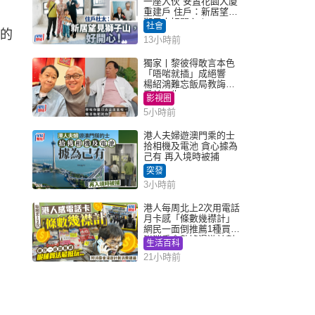
一座入伙 安置花園大廈
重建戶 住戶：新居望見
獅子山好開心！
社會
年的
13小時前
獨家丨黎彼得敢言本色
「唔啱就插」成絕響
楊紹鴻難忘飯局教誨：
受益一生
影視圈
5小時前
港人夫婦遊澳門乘的士
拾相機及電池 貪心據為
己有 再入境時被捕
突發
3小時前
港人每周北上2次用電話
月卡感「條數幾襟計」
網民一面倒推薦1種買法
附消委會數據漫遊計劃
生活百科
消費提示
21小時前