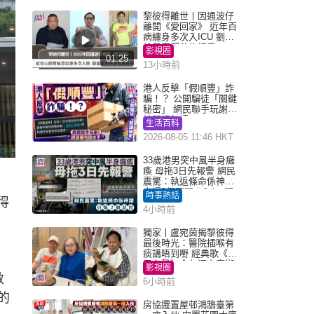
黎彼得離世丨因通波仔
離開《愛回家》 近年百
病纏身多次入ICU 劉鑾
雄黃宗澤曾施援手
影視圈
01:25
13小時前
港人反擊「假順豐」詐
騙！？ 公開騙徒「關鍵
秘密」 網民聯手玩謝：
練習緬甸語
生活百科
2026-08-05 11:46 HKT
33歲港男突中風半身癱
瘓 母拖3日先報警 網民
震驚：執返條命係神蹟
自爆2個惡習｜Juicy叮
時事熱話
得
4小時前
獨家丨盧宛茵揭黎彼得
最後時光：醫院插喉有
痰講唔到嘢 經典歌《浪
子心聲》金句源自廟街
影視圈
睇相佬
數
6小時前
的
房協遷置屋邨鴻鵠臺第