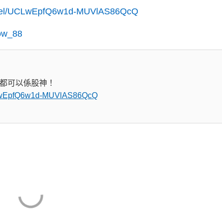
annel/UCLwEpfQ6w1d-MUVlAS86QcQ
cow_88
都可以係股神！
UCLwEpfQ6w1d-MUVlAS86QcQ