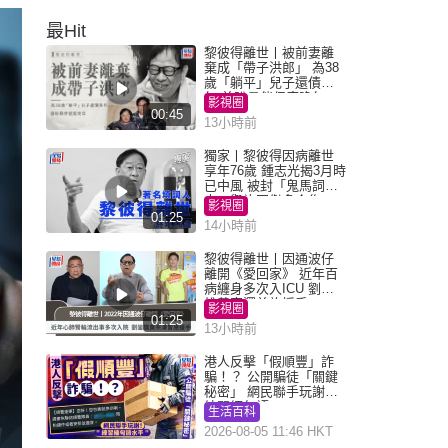
最Hit
黎彼得離世丨被前妻離
棄成「帶子洪郎」 為38
歲「躺平」兒子還債多
年 曾盼尋伴侶度晚年
影視圈
00:45
13小時前
獨家丨黎彼得因病離世
享年76歲 鍾志光揭3月時
已中風 被封「鬼馬詞
人」與許冠傑多合作
影視圈
01:25
14小時前
黎彼得離世丨因通波仔
離開《愛回家》 近年百
病纏身多次入ICU 劉鑾
雄黃宗澤曾施援手
影視圈
01:25
13小時前
港人反擊「假順豐」詐
騙！？ 公開騙徒「關鍵
秘密」 網民聯手玩謝：
練習緬甸語
生活百科
2026-08-05 11:46 HKT