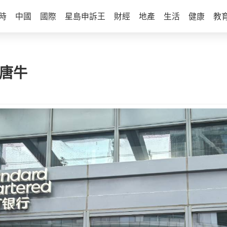
時
中國
國際
星島申訴王
財經
地產
生活
健康
教
｜唐牛