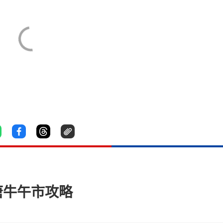
唐牛午市攻略