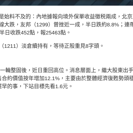
是始料不及的：內地據報向境外保單收益徵税兩成，北京
大跌，友邦（1299）曾挫近一成，半日跌約8.8%；連
日收跌452點，報25463點。
1211）淡倉續持有，等待正股重見8字頭。
經過一輪整固後，近日重回高位。消息層面上，繼大股東出
合約價值按年增加12.1%，主要由於整體經濟復甦勢頭
早的事，下站目標先看1.6元。