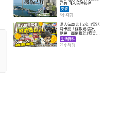
己有 再入境時被捕
突發
3小時前
港人每周北上2次用電話
月卡感「條數幾襟計」
網民一面倒推薦1種買法
附消委會數據漫遊計劃
生活百科
消費提示
21小時前