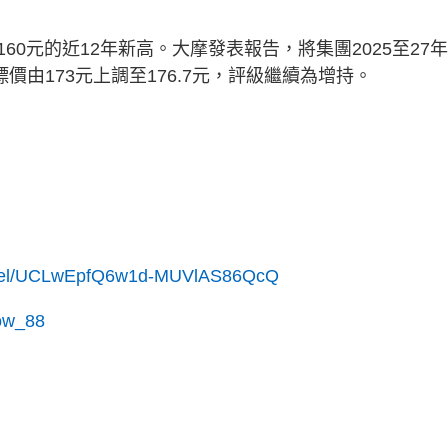
0元的近12年新高。大摩發表報告，將集團2025至27
標價由173元上調至176.7元，評級繼續為增持。
annel/UCLwEpfQ6w1d-MUVlAS86QcQ
cow_88