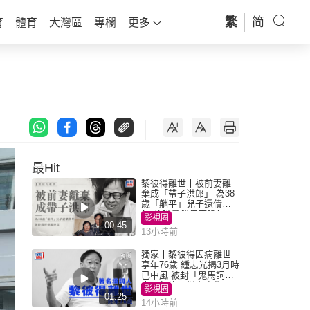
繁
简
育
體育
大灣區
專欄
更多
最Hit
黎彼得離世丨被前妻離
棄成「帶子洪郎」 為38
歲「躺平」兒子還債多
年 曾盼尋伴侶度晚年
影視圈
00:45
13小時前
獨家丨黎彼得因病離世
享年76歲 鍾志光揭3月時
已中風 被封「鬼馬詞
人」與許冠傑多合作
影視圈
01:25
14小時前