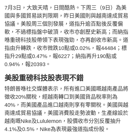
7月3日，大致天晴，日間酷熱。下周三（9日）為美
國與多國貿易談判限期，昨日美國則與越南達成貿易
協議。美股周三個別發展，道指升逾百點後反覆偏
軟，不過標指盤中破頂，收市亦創歷史新高；而納指
喺重磅科技股帶領下表現強勁，亦再創收市新高。道
指由升轉跌，收市微跌10點或0.02%，報44484；標
指升29點或0.47%，報6227；納指再升190點或
0.94%，報20393。
美股重磅科技股表現不錯
特朗普喺社交媒體表示，所有進口美國嘅越南產品將
徵收20%關稅，經越南轉口到美國貨品稅率則為
40%，而美國產品進口越南則享有零關稅。美國與越
南達成貿易協議，美國消費股走勢波動，生產線設於
越南嘅Nike及Lululemon，股價收市分別反覆抽升
4.1%及0.5%，Nike為表現最強道指成份股。