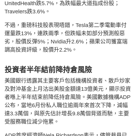
UnitedHealth跌5.7%，為跌幅最大道指成份股；
Travelers跌3.6%。
不過，重磅科技股表現唔錯，Tesla第二季電動車付
運量跌13%，連跌兩季，但跌幅未如部分預測般惡
劣，股價反彈5%；Nvidia升2.6%；蘋果公司獲富瑞
調高投資評級，股價升2.2%。
投資者半年結前降持倉風險
美國銀行透露其主要客戶包括機構投資者、散戶炒家
及對沖基金上月沽出美股金額達13億美元，顯示投資
者喺上半年結束前降低持倉風險。美國數據機構ADP
公布，當地6月份私人職位逾兩年來首次下降，減幅
達3.3萬個，與原先估計增長9.8萬個背道而馳，主要
受服務職位減少拖累。
ADP首席經濟師Nela Richardson表示，儘管裁員已