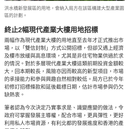
洪水橋新發展區的用地，會納入局方在該區構建大型產業園
區的計劃。
終止2幅現代產業大樓用地招標
兩幅作為現代產業大樓的用地直至去年才正式推出市
場，以「雙信封制」方式公開招標，但卻又遇上經濟
及樓市放緩與高息環境，尤其是非住宅物業供過於求
的情況。對於多層現代產業大樓這類前期投資金額較
大，回本期較長，風險亦因而較高的新型項目，市場
的承接能力和參與興趣自然相對較低。局方已於今年
初修訂招標條款和延後截標日期，估計市場參與仍欠
缺熱衷。
筆者認為今次決定乃實事求是、識變應變的做法，令
政府可掌握發展主導權，配合市場，更具彈性，更好
利用私人市場資源，有利北都的發展進度和香港的產