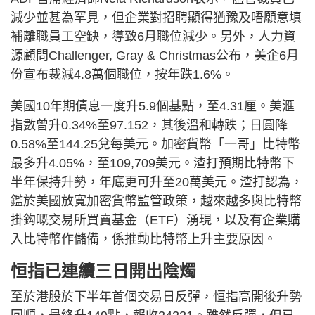
減少並甚為罕見，但企業對招聘顯得猶豫及唔願意填
補離職員工空缺，導致6月職位減少。另外，人力資
源顧問Challenger, Gray & Christmas公布，美企6月
份宣布裁減4.8萬個職位，按年跌1.6%。
美國10年期債息一度升5.9個基點，至4.31厘。美滙
指數曾升0.34%至97.152，其後溫和轉跌；日圓降
0.58%至144.25兌每美元。加密貨幣「一哥」比特幣
最多升4.05%，至109,709美元。渣打預期比特幣下
半年保持升勢，年底更可升至20萬美元。渣打認為，
鑑於美國放寬加密貨幣監管政策，越來越多與比特幣
掛鈎嘅交易所買賣基金（ETF）湧現，以及有企業購
入比特幣作儲備，係推動比特幣上升主要原因。
恒指已連續三日開出陰燭
至於港股於下半年首個交易日反彈，恒指高開後升勢