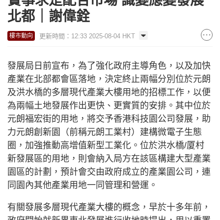
實事求是配合市場 識變應變發展
北都｜謝偉銓
更新時間：12:33 2025-08-04 HKT
樓市動向
發展局日前宣布，為了強化政府主導角色，以及加快
產業在北部都會區落地，決定終止兩幅分別位於元朗
及洪水橋的多層現代產業大樓用地的招標工作，以便
為兩幅土地發展作出更快、更實質的安排。其中位於
元朗福宏街的用地，將交予香港科技園公司發展，助
力元朗創新園（前稱元朗工業村）建構微電子生態
圈，加強推動高增值新型工業化。位於洪水橋/厦村
新發展區的用地，則會納入局方在該區構建大型產業
園區的計劃，預計會交由政府成立的產業園公司，連
同園內其他產業用地一同管理和營運。
有關發展多層現代產業大樓的概念，早於十多年前，