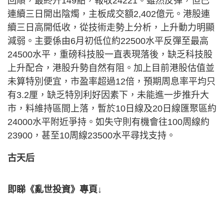
回順，最終升149點，報收24221。雖然反彈，但已
連續三日開出陰燭，主板成交額2,402億元。港股連
續三日高開低收，從技術走勢上分析，上升動力明顯
減弱。主要係由6月初低位約22500水平反彈至最高
24500水平，重磅科技股一直表現落後，缺乏科技股
上升配合，港股升勢自然有阻。加上目前港股估值並
未算特別便宜，市盈率超過12倍，預期周息率平均只
有3.2厘，缺乏特別利好因素下，未能進一步推升大
市，料維持區間上落，暫於10日線及20日線匯聚區約
24000水平附近爭持。如失守則有機會往100周線約
23900，甚至10周線23500水平尋找支持。
古天后
即睇《亂世投資》專頁↓