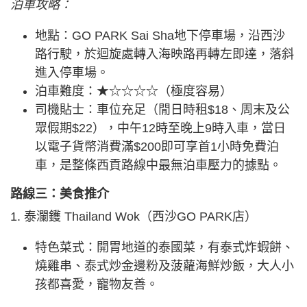
泊車攻略：
地點：GO PARK Sai Sha地下停車場，沿西沙
路行駛，於迴旋處轉入海映路再轉左即達，落斜
進入停車場。
泊車難度：★☆☆☆☆（極度容易）
司機貼士：車位充足（閒日時租$18、周末及公
眾假期$22），中午12時至晚上9時入車，當日
以電子貨幣消費滿$200即可享首1小時免費泊
車，是整條西貢路線中最無泊車壓力的據點。
路線三：美食推介
1. 泰瀾鑊 Thailand Wok（西沙GO PARK店）
特色菜式：開胃地道的泰國菜，有泰式炸蝦餅、
燒雞串、泰式炒金邊粉及菠蘿海鮮炒飯，大人小
孩都喜愛，寵物友善。