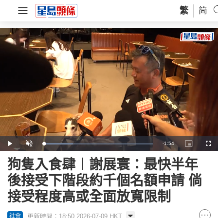
繁
简
Remaining
-
1:54
Loaded
:
Play
Unmute
Picture-
Full
26.57%
in-
Picture
Time
狗隻入食肆︱謝展寰：最快半年
後接受下階段約千個名額申請 倘
接受程度高或全面放寬限制
更新時間：18:50 2026-07-09 HKT
社會