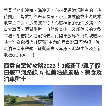
西貢半島山連海、海連天，向來是香港駕駛者的「後
花園」。對於打算帶着長輩、小朋友或寵物出遊的本
地車主而言，這裏既有令人心曠神怡的沿海公路，亦
有大草原、泥灘生態、自然教育中心及新落成的大型
商場。想帶家人或寵物去西貢開車放鬆？《駕駛艙AI
貼士》為你精選3條不同主題的西貢遊車河路線，解
決泊車塞車難題、輕鬆玩盡大草原、泥灘生態及全新
地標GO PARK！
西貢自駕遊攻略2026！3條新手/親子假
日遊車河路線 AI推薦沿途景點、美食及
泊車貼士