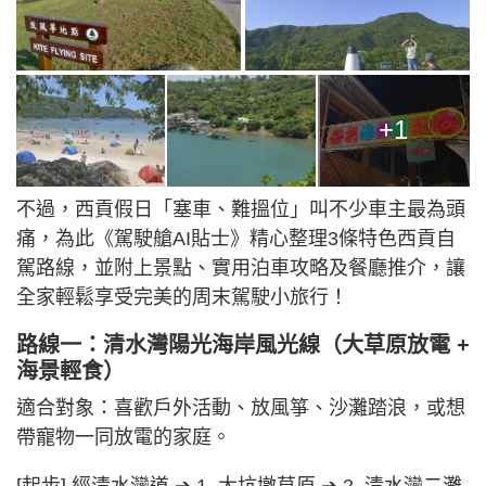
+1
不過，西貢假日「塞車、難搵位」叫不少車主最為頭
痛，為此《駕駛艙AI貼士》精心整理3條特色西貢自
駕路線，並附上景點、實用泊車攻略及餐廳推介，讓
全家輕鬆享受完美的周末駕駛小旅行！
路線一：清水灣陽光海岸風光線（大草原放電 +
海景輕食）
適合對象：喜歡戶外活動、放風箏、沙灘踏浪，或想
帶寵物一同放電的家庭。
[起步] 經清水灣道 ➔ 1. 大坑墩草原 ➔ 2. 清水灣二灘