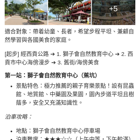
+5
適合對象：帶着幼童、長者，希望步程平坦、兼顧自
然學習與各國美食的家庭。
[起步] 經西貢公路 ➔ 1. 獅子會自然教育中心 ➔ 2. 西
貢市中心海傍漫步 ➔ 3. 舊街/海傍美食
第一站：獅子會自然教育中心（蕉坑）
景點特色：極力推薦的親子育樂景點！設有昆蟲
館、地質館、中藥園及果園，園內步道平坦且樹
蔭多，安全又充滿知識性。
泊車攻略：
地點：獅子會自然教育中心停車場
泊車難度：★★★☆☆（上午中等，下午較滿）