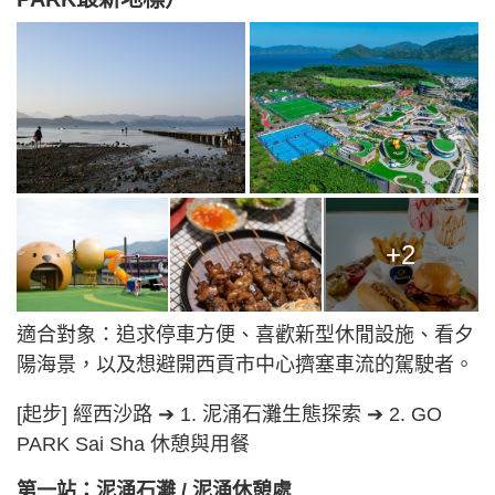
+2
適合對象：追求停車方便、喜歡新型休閒設施、看夕
陽海景，以及想避開西貢市中心擠塞車流的駕駛者。
[起步] 經西沙路 ➔ 1. 泥涌石灘生態探索 ➔ 2. GO
PARK Sai Sha 休憩與用餐
第一站：泥涌石灘 / 泥涌休憩處