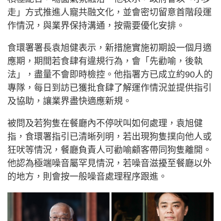
走」方式推進人寵共融文化，並會密切留意首階段運
作情況，與業界保持溝通，按需要優化安排。
食環署署長袁旭健表示，新措施實施初期設一個月適
應期，期間若食肆有違規行為，會「先勸喻，後執
法」，盡量不會即時檢控。他指署方已成立約90人的
專隊，每日到訪已獲批食肆了解運作情況並提供指引
及協助，讓業界盡快適應新規。
被問及若狗隻在餐廳內不停吠叫如何處理，袁旭健
指，食環署指引已清晰列明，若出現狗隻撲向他人或
狂吠等情況，餐廳負責人可勸喻顧客帶同狗隻離開。
他認為極端噪音屬罕見情況，若噪音滋擾至餐廳以外
的地方，則會按一般噪音處理程序跟進。