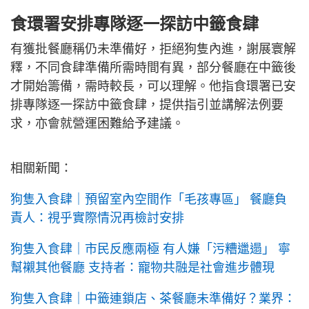
食環署安排專隊逐一探訪中籤食肆
有獲批餐廳稱仍未準備好，拒絕狗隻內進，謝展寰解
釋，不同食肆準備所需時間有異，部分餐廳在中籤後
才開始籌備，需時較長，可以理解。他指食環署已安
排專隊逐一探訪中籤食肆，提供指引並講解法例要
求，亦會就營運困難給予建議。
相關新聞：
狗隻入食肆｜預留室內空間作「毛孩專區」 餐廳負
責人：視乎實際情況再檢討安排
狗隻入食肆｜市民反應兩極 有人嫌「污糟邋遢」 寧
幫襯其他餐廳 支持者：寵物共融是社會進步體現
狗隻入食肆｜中籤連鎖店、茶餐廳未準備好？業界：