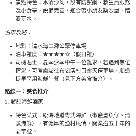
景點特色：水清沙幼，設有防鯊網、救生員服務
及小食亭，設備完善，適合帶小朋友築沙堡、踏
浪玩水。
泊車攻略：
地點：清水灣二灘公眾停車場
泊車難度：★★★★☆（假日難）
司機貼士：夏季泳季中午一位難求，若遇到無位
情況，可考慮駛往布袋澳村口露天停車場，順道
提早享用海鮮午餐（見下方美食推介）。
路線一：美食推介
1. 發記海鮮酒家
特色菜式：臨海地道粵式海鮮（椒鹽墨魚仔、清
蒸海鮮），有濃厚的漁村風情，開業逾五十年的
老字號。