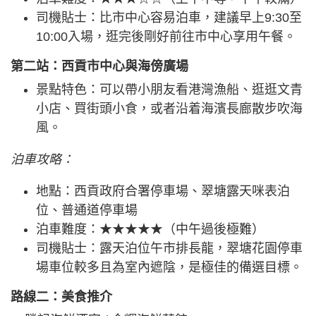
司機貼士：比市中心容易泊車，建議早上9:30至
10:00入場，逛完後剛好前往市中心享用午餐。
第二站：西貢市中心與海傍廣場
景點特色：可以帶小朋友看港灣漁船、逛逛文青
小店、買街頭小食，或者沿着海濱長廊散步吹海
風。
泊車攻略：
地點：西貢政府合署停車場、翠塘露天咪表泊
位、普通道停車場
泊車難度：★★★★★（中午過後極難）
司機貼士：露天泊位午市排長龍，翠塘花園停車
場車位較多且為室內遮陰，是極佳的備選目標。
路線二：美食推介