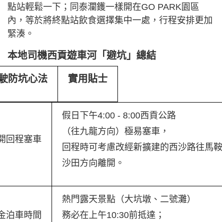
點站輕鬆一下；同泰瀾鑊一樣開在GO PARK園區
內，等於將終點站飲食選擇集中一處，行程安排更加
緊湊。
本地司機西貢遊車河「避坑」總結
駛防坑心法
實用貼士
假日下午4:00 - 8:00西貢公路
（往九龍方向）極易塞車，
開回程塞車
回程時可考慮改經新擴建的西沙路往馬鞍
沙田方向離開。
熱門露天景點（大坑墩、二號灘）
金泊車時間
務必在上午10:30前抵達；