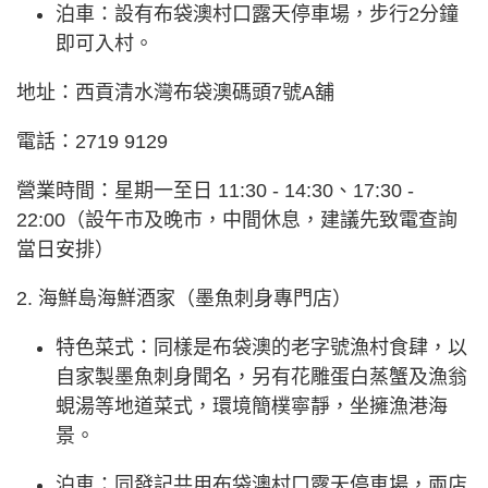
泊車：設有布袋澳村口露天停車場，步行2分鐘
即可入村。
地址：西貢清水灣布袋澳碼頭7號A舖
電話：2719 9129
營業時間：星期一至日 11:30 - 14:30、17:30 -
22:00（設午市及晚市，中間休息，建議先致電查詢
當日安排）
2. 海鮮島海鮮酒家（墨魚刺身專門店）
特色菜式：同樣是布袋澳的老字號漁村食肆，以
自家製墨魚刺身聞名，另有花雕蛋白蒸蟹及漁翁
蜆湯等地道菜式，環境簡樸寧靜，坐擁漁港海
景。
泊車：同發記共用布袋澳村口露天停車場，兩店