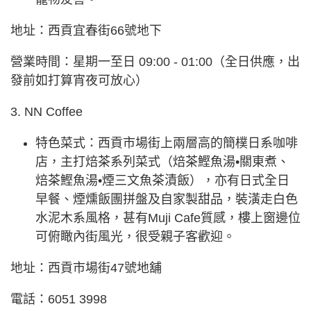
地址：西貢宜春街66號地下
營業時間：星期一至日 09:00 - 01:00（全日供應，出
發前如打算宵夜可放心）
3. NN Coffee
特色菜式：西貢市場街上兩層高的簡樸日系咖啡
店，主打焙茶系列菜式（焙茶鰹魚湯•關東煮、
焙茶鰹魚湯•煙三文魚茶漬飯），亦有日式全日
早餐、煙燻飯團拼盤及自家製甜品，裝潢走白色
水泥木系風格，甚有Muji Cafe質感，樓上窗邊位
可俯瞰內街風光，很受親子客歡迎。
地址：西貢市場街47號地舖
電話：6051 3998