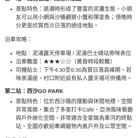
景點特色：退潮時形成了豐富的泥灘生態，小朋
友可以用小網與沙桶觀察小蟹和彈塗魚；傍晚時
分更是欣賞西沙日落的絕佳地點。
泊車攻略：
地點：泥涌露天停車場 / 泥涌巴士總站旁咪表位
泊車難度：★★★☆☆（黃昏時段較難）
司機貼士：下午4:30至6:30為賞日落高峰期，若
咪表滿座，村口附近設有私人露天場可供備用。
第二站：西沙GO PARK
景點特色：位於西沙路的運動與休閒地標，空間
非常寬敞，集合了多家打卡Cafe、亞洲風味餐廳
與戶外綠化空間，非常適合全家做為車河的終點
站，全園亦歡迎牽繩寵物內進戶外及公眾空間。