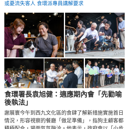
或憂流失客人 食環派專員講解要求
食環署長袁旭健：適應期內會「先勸喻
後執法」
謝展寰今午到西九文化區的食肆了解新措施實施首日
情況，形容視察的餐廳「做足準備」，指狗主顧客都
積極配合，場面氣氛融洽。他表示，政府會以「小步