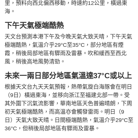
里，預料向西北偏西移動，時速約12公里，橫過東
海。
下午天氣極端酷熱
天文台預測本港下午及今晚天氣大致天晴，下午天氣
極端酷熱，氣溫介乎29°C至35°C，部分地區有煙
霞，稍後局部地區有驟雨及雷暴。吹和緩西至西北
風，稍後高地風勢清勁。
未來一兩日部分地區氣溫達37°C或以上
根據天文台九天天氣預報，熱帶氣旋白海豚會在明日
（9日）橫過東海，並移向浙江至福建北部一帶。受
其外圍下沉氣流影響，華南地區天色普遍晴朗，下周
初天氣極端酷熱，而高溫亦會觸發雷雨。明日（9
日）天氣大致天晴。日間極端酷熱，氣溫介乎29°C至
36°C，但稍後局部地區有驟雨及雷暴。