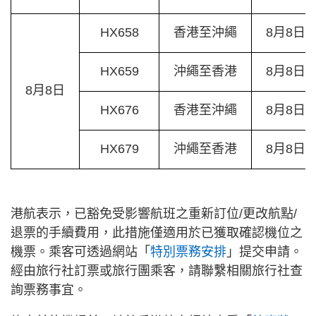
HX658
香港至沖繩
8月8日/1
HX659
沖繩至香港
8月8日/2
8月8日
HX676
香港至沖繩
8月8日/1
HX679
沖繩至香港
8月8日/2
港航表示，已豁免受影響航班之重新訂位/更改航點/
退票的手續費用，此措施僅適用於已獲取確認機位之
機票。乘客可透過網站「
特別票務安排
」提交申請。
經由旅行社訂票或旅行團乘客，請聯繫相關旅行社查
詢票務事宜。