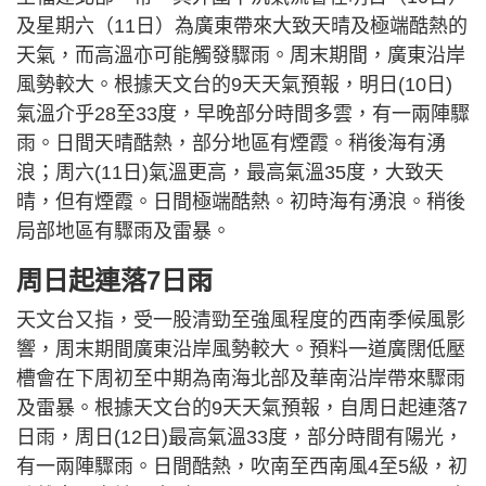
及星期六（11日）為廣東帶來大致天晴及極端酷熱的
天氣，而高溫亦可能觸發驟雨。周末期間，廣東沿岸
風勢較大。根據天文台的9天天氣預報，明日(10日)
氣溫介乎28至33度，早晚部分時間多雲，有一兩陣驟
雨。日間天晴酷熱，部分地區有煙霞。稍後海有湧
浪；周六(11日)氣溫更高，最高氣溫35度，大致天
晴，但有煙霞。日間極端酷熱。初時海有湧浪。稍後
局部地區有驟雨及雷暴。
周日起連落7日雨
天文台又指，受一股清勁至強風程度的西南季候風影
響，周末期間廣東沿岸風勢較大。預料一道廣闊低壓
槽會在下周初至中期為南海北部及華南沿岸帶來驟雨
及雷暴。根據天文台的9天天氣預報，自周日起連落7
日雨，周日(12日)最高氣溫33度，部分時間有陽光，
有一兩陣驟雨。日間酷熱，吹南至西南風4至5級，初