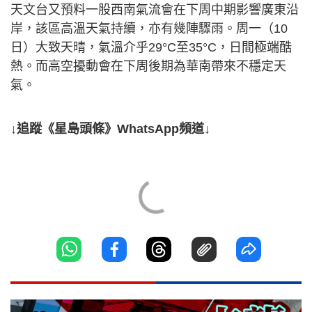
天文台又預料一股西南氣流會在下周中期影響廣東沿
岸，該區高溫天氣持續，亦有幾陣驟雨。周一（10
日）大致天晴，氣溫介乎29°C至35°C，日間極端酷
熱。而高空擾動會在下周後期為華南帶來不穩定天
氣。
↓追蹤《星島頭條》WhatsApp頻道↓