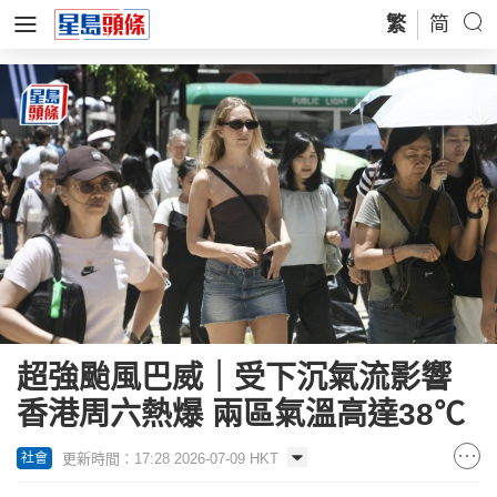
繁
简
超強颱風巴威｜受下沉氣流影響
香港周六熱爆 兩區氣溫高達38℃
更新時間：17:28 2026-07-09 HKT
社會