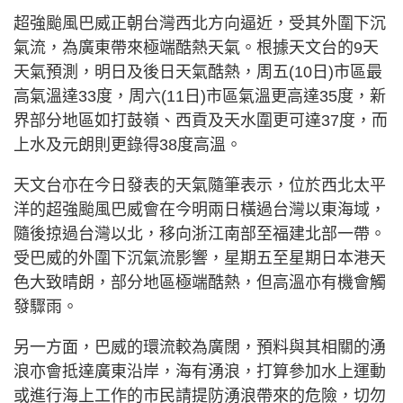
超強颱風巴威正朝台灣西北方向逼近，受其外圍下沉
氣流，為廣東帶來極端酷熱天氣。根據天文台的9天
天氣預測，明日及後日天氣酷熱，周五(10日)市區最
高氣溫達33度，周六(11日)市區氣溫更高達35度，新
界部分地區如打鼓嶺、西貢及天水圍更可達37度，而
上水及元朗則更錄得38度高溫。
天文台亦在今日發表的天氣隨筆表示，位於西北太平
洋的超強颱風巴威會在今明兩日橫過台灣以東海域，
隨後掠過台灣以北，移向浙江南部至福建北部一帶。
受巴威的外圍下沉氣流影響，星期五至星期日本港天
色大致晴朗，部分地區極端酷熱，但高溫亦有機會觸
發驟雨。
另一方面，巴威的環流較為廣闊，預料與其相關的湧
浪亦會抵達廣東沿岸，海有湧浪，打算參加水上運動
或進行海上工作的市民請提防湧浪帶來的危險，切勿