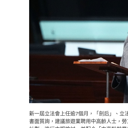
新一屆立法會上任逾7個月，「劍后」、立
書面質詢，建議旅遊業聘用中高齡人士，勞