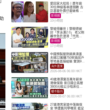
」
愛回家大結局丨歷年逾
30位神級客串逐個數 古
巨基變外賣仔最破格 歐
陽震華情陷群姐
影視圈
助
10小時前
黎彼得離世丨黎樹德被
封「李泳漢2.0」 老父剛
離世急於澄清「代找卡
數」傳聞惹人反感
影視圈
17小時前
中國預製屋熱銷美澳墨
夫婦22萬購750呎兩房戶
零地基直接組裝 實測9個
月激讚
海外置業
2026-08-06 06:00 HKT
40歲港漂棄百萬年薪來
港做保險 昔日國企高層
3800元租尖沙咀床位｜
租盤Million
樓市動向
2026-08-07 06:00 HKT
27歲港男家道中落做保
安 慘遭舊同學嘲笑 捱足