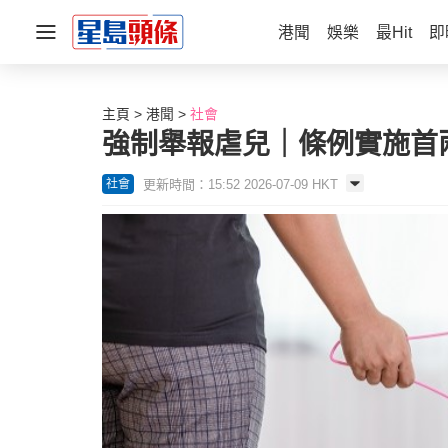
港聞
娛樂
最Hit
即
主頁
港聞
社會
強制舉報虐兒｜條例實施首兩季
更新時間：15:52 2026-07-09 HKT
社會