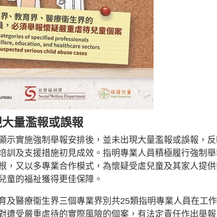
現大量濫報或誤報
顯示實施強制舉報安排後，並未出現大量濫報或誤報，反
培訓及支援措施初見成效。指明專業人員積極履行強制舉
根，又以多專業合作模式，為懷疑受虐兒童及其家人提供
兒童的福祉獲得更佳保障。
育及醫療衞生界三個專業界別共25類指明專業人員在工
對遭受嚴重虐待的實際風險的個案，有法定責任作出舉報