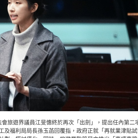
法會旅遊界議員江旻憓終於再次「出劍」，提出任內第二
工及福利局局長孫玉菡回覆指，政府正就「再就業津貼試