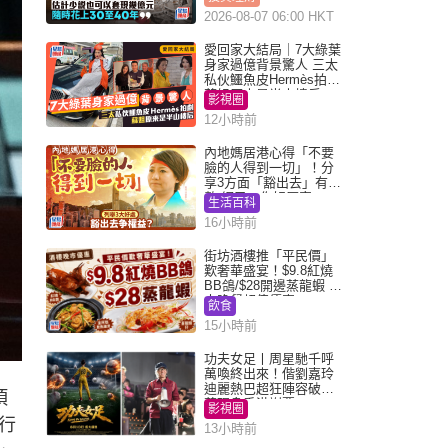
2026-08-07 06:00 HKT
愛回家大結局｜7大綠葉
身家過億背景驚人 三太
私伙鱷魚皮Hermès拍劇
蘇姐原來是半山樓后
影視圈
12小時前
內地媽居港心得「不要
臉的人得到一切」！分
享3方面「豁出去」有著
數 網民：你好厲害
生活百科
16小時前
街坊酒樓推「平民價」
歎奢華盛宴！$9.8紅燒
BB鴿/$28開邊蒸龍蝦 3
大晚餐超值優惠
飲食
15小時前
功夫女足丨周星馳千呼
萬喚終出來！偕劉嘉玲
迪麗熱巴超狂陣容破天
項
荒現身香港謝票
影視圈
行
13小時前