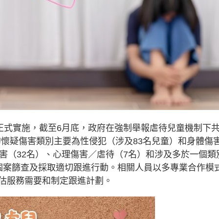
起正式實施，截至6月底，政府在強制舉報虐待兒童機制下
報的懷疑傷害類別主要為性侵犯（涉及83名兒童）和身體傷
害（32名）、心理傷害／虐待（7名）和涉及多於一個類
個案篩查及採取適切跟進行動。相關人員以多專業合作模
估服務需要和制定跟進計劃。