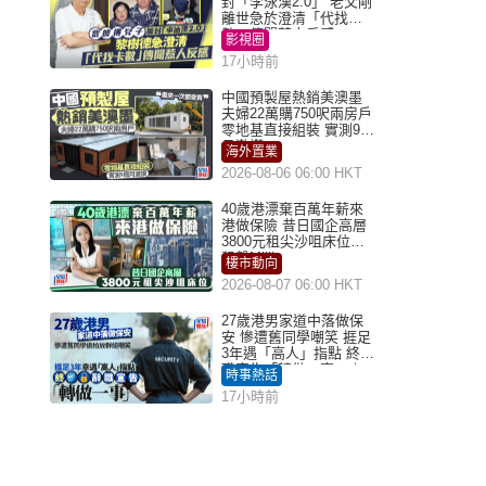
封「李泳漢2.0」 老父剛
離世急於澄清「代找卡
數」傳聞惹人反感
影視圈
17小時前
中國預製屋熱銷美澳墨
夫婦22萬購750呎兩房戶
零地基直接組裝 實測9個
月激讚
海外置業
2026-08-06 06:00 HKT
40歲港漂棄百萬年薪來
港做保險 昔日國企高層
3800元租尖沙咀床位｜
租盤Million
樓市動向
2026-08-07 06:00 HKT
27歲港男家道中落做保
安 慘遭舊同學嘲笑 捱足
3年遇「高人」指點 終辭
職宣告「轉做一事」｜
時事熱話
Juicy叮
17小時前