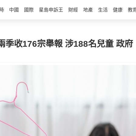
時
中國
國際
星島申訴王
財經
地產
生活
健康
教
收176宗舉報 涉188名兒童 政府