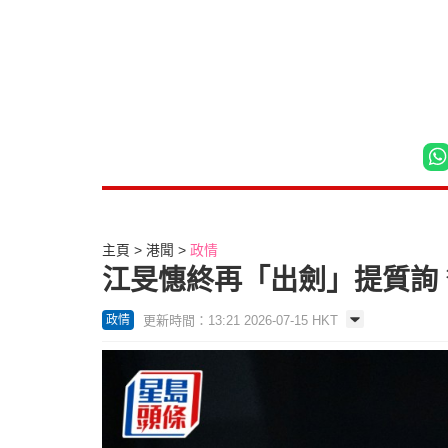
主頁
港聞
政情
江旻憓終再「出劍」提質詢
更新時間：13:21 2026-07-15 HKT
政情