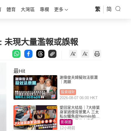
繁
简
育
體育
大灣區
專欄
更多
 : 未現大量濫報或誤報
最Hit
謝偉俊夫婦擬效法蔡瀾
｜周顯
投資理財
2026-08-07 06:00 HKT
愛回家大結局｜7大綠葉
身家過億背景驚人 三太
私伙鱷魚皮Hermès拍劇
蘇姐原來是半山樓后
影視圈
12小時前