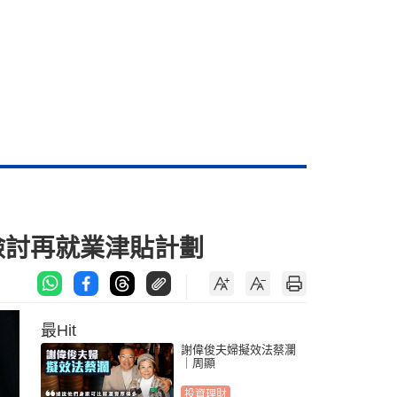
檢討再就業津貼計劃
最Hit
謝偉俊夫婦擬效法蔡瀾
｜周顯
投資理財