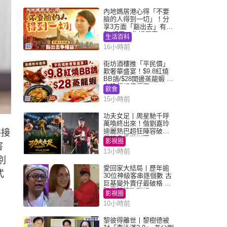
內地媽居港心得「不要
臉的人得到一切」！分
享3方面「豁出去」有著
數 網民：你好厲害
生活百科
16小時前
街坊酒樓推「平民價」
歎奢華盛宴！$9.8紅燒
BB鴿/$28開邊蒸龍蝦 3
大晚餐超值優惠
飲食
15小時前
功夫女足丨周星馳千呼
萬喚終出來！偕劉嘉玲
迪麗熱巴超狂陣容破天
共接
荒現身香港謝票
影視圈
害
13小時前
別
愛回家大結局丨歷年逾
式
30位神級客串逐個數 古
巨基變外賣仔最破格 歐
陽震華情陷群姐
影視圈
10小時前
黎彼得離世丨黎樹德被