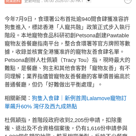
更新時間：06:00 2026-07-30 HKT
商業創科
今年7月9日，食環署公布首批逾940間食肆獲准容許
狗隻進入，標誌香港「人寵共融」政策正式步入執行
階段。本地寵物食品科研初創Petsona創建Pawtable
寵物友善餐廳指南平台，整合食環署等官方牌照等數
據，收錄並核實全港獲准許的寵物友善食肆名單。
Petsona創辦人杜佩穎（Tracy Tou）指，現時最大的
難點，是餐廳、狗主和其他食客對「寵物友善」有不
同理解；業界指儘管寵物友善餐廳的客單價普遍高於
普通餐廳，但仍「好難做出平衡處理」。
相關新聞：
狗隻入食肆｜新例首周Lalamove寵物訂
單飆升60% 灣仔及西九成熱點
杜佩穎指，首階段政府收到2,205份申請，扣除重
複、退出及不合資格個案後，仍有1,616份申請參與