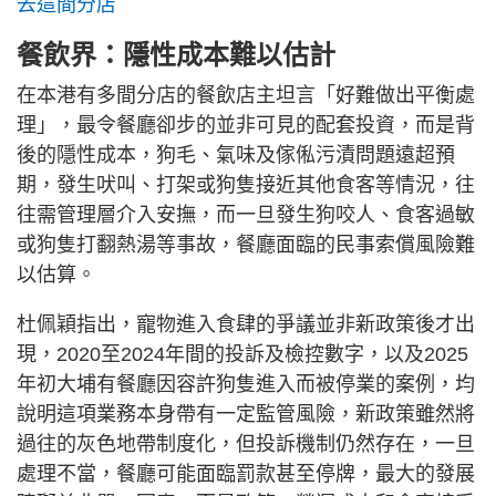
去這間分店
餐飲界：隱性成本難以估計
在本港有多間分店的餐飲店主坦言「好難做出平衡處
理」，最令餐廳卻步的並非可見的配套投資，而是背
後的隱性成本，狗毛、氣味及傢俬污漬問題遠超預
期，發生吠叫、打架或狗隻接近其他食客等情況，往
往需管理層介入安撫，而一旦發生狗咬人、食客過敏
或狗隻打翻熱湯等事故，餐廳面臨的民事索償風險難
以估算。
杜佩穎指出，寵物進入食肆的爭議並非新政策後才出
現，2020至2024年間的投訴及檢控數字，以及2025
年初大埔有餐廳因容許狗隻進入而被停業的案例，均
說明這項業務本身帶有一定監管風險，新政策雖然將
過往的灰色地帶制度化，但投訴機制仍然存在，一旦
處理不當，餐廳可能面臨罰款甚至停牌，最大的發展