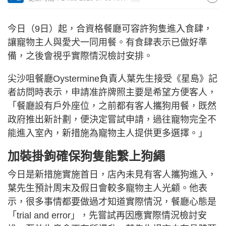
今日（9日）起，合資格餐廳可容許狗隻進入食肆，
讓寵物主人與愛犬一同用餐。有食肆表示已做好準
備，之後會視乎實際情況檢討安排。
尖沙咀餐廳Oystermine負責人葉先生接受《星島》記
者訪問時表示，申請准許牌照主要是希望方便客人，
「餐廳設有戶外座位，之前都有客人攜狗用餐，既然
政府推出新計劃，便決定嘗試申請，過往寵物完全不
能進入室內，新措施為寵物主人提供更多選擇。」
加裝掛鉤確保狗隻能繫上狗繩
今日是新措施實施首日，店內未見有客人攜狗進入，
葉先生預計周末及假日會較多寵物主人光顧。他表
示，很多事情都要做過才知道實際情況，餐廳心態是
「trial and error」，先嘗試再因應實際情況檢討安