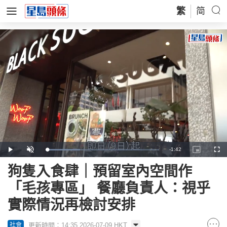
繁
简
Remaining
-
1:42
Loaded
:
Play
Unmute
Picture-
Full
30.52%
in-
Picture
Time
狗隻入食肆｜預留室內空間作
「毛孩專區」 餐廳負責人：視乎
實際情況再檢討安排
更新時間：14:35 2026-07-09 HKT
社會