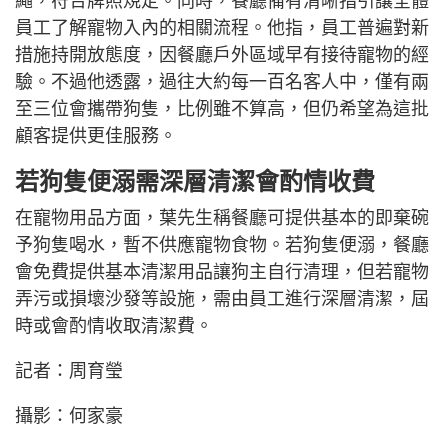
繩，符合牌照規定。同時，餐廳備有清晰指引讓全體
員工了解寵物入內的相關流程。他指，員工普遍對新
措施持開放態度，因餐廳戶外區域早有接待寵物的經
驗。不過他透露，過往大約每一百名客人中，僅有兩
至三位會攜帶狗隻，比例雖不算高，但仍希望為這批
顧客提供更佳服務。
若狗隻便溺需深層清潔會酌情收費
在寵物用品方面，葉先生稱餐廳可提供基本的即棄碗
予狗隻喝水，暫不供應寵物食物。若狗隻便溺，餐廳
會免費提供基本清潔用品讓狗主自行清理，但若寵物
弄污或損壞沙發等設施，需由員工進行深層清潔，屆
時或會酌情收取清潔費。
記者：周育瑩
攝影：何家豪