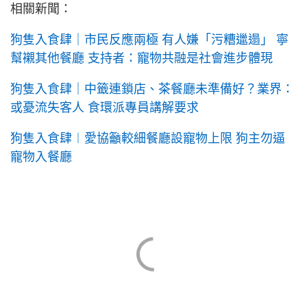
相關新聞：
狗隻入食肆｜市民反應兩極 有人嫌「污糟邋遢」 寧
幫襯其他餐廳 支持者：寵物共融是社會進步體現
狗隻入食肆｜中籤連鎖店、茶餐廳未準備好？業界：
或憂流失客人 食環派專員講解要求
狗隻入食肆︱愛協籲較細餐廳設寵物上限 狗主勿逼
寵物入餐廳