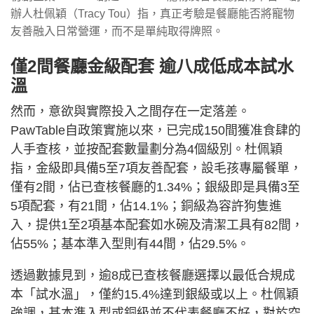
辦人杜佩穎（Tracy Tou）指，真正考驗是餐廳能否將寵物
友善融入日常營運，而不是單純取得牌照。
僅2間餐廳金級配套 逾八成低成本試水
溫
然而，意欲與實際投入之間存在一定落差。
PawTable自政策實施以來，已完成150間獲准食肆的
人手查核，並按配套數量劃分為4個級別。杜佩穎
指，金級即具備5至7項友善配套，設毛孩專屬餐單，
僅有2間，佔已查核餐廳的1.34%；銀級即是具備3至
5項配套，有21間，佔14.1%；銅級為容許狗隻進
入，提供1至2項基本配套如水碗及清潔工具有82間，
佔55%；基本準入型則有44間，佔29.5%。
透過數據見到，逾8成已查核餐廳選擇以最低合規成
本「試水溫」，僅約15.4%達到銀級或以上。杜佩穎
強調，基本準入型或銅級並不代表餐廳不好，對於空