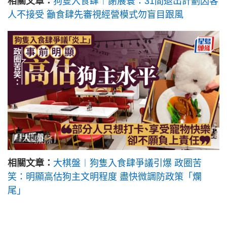
相關文章：
狗隻入食肆︱謝展寰：31間退出計劃因客
人不接受 籲食肆先審視經營模式勿盲目跟風
相關文章：
大棋盤︱狗隻入食肆爭議引爆 政圈苦
笑：明顯高估狗主文明程度 盡快微調防政策「爛
尾」