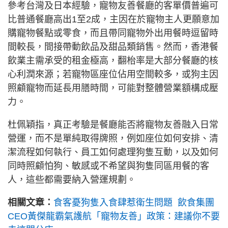
參考台灣及日本經驗，寵物友善餐廳的客單價普遍可
比普通餐廳高出1至2成，主因在於寵物主人更願意加
購寵物餐點或零食，而且帶同寵物外出用餐時逗留時
間較長，間接帶動飲品及甜品類銷售。然而，香港餐
飲業主需承受的租金極高，翻枱率是大部分餐廳的核
心利潤來源；若寵物區座位佔用空間較多，或狗主因
照顧寵物而延長用膳時間，可能對整體營業額構成壓
力。
杜佩穎指，真正考驗是餐廳能否將寵物友善融入日常
營運，而不是單純取得牌照，例如座位如何安排、清
潔流程如何執行、員工如何處理狗隻互動，以及如何
同時照顧怕狗、敏感或不希望與狗隻同區用餐的客
人，這些都需要納入營運規劃。
相關文章：
食客憂狗隻入食肆惹衛生問題 飲食集團
CEO黃傑龍霸氣護航「寵物友善」政策：建議你不要