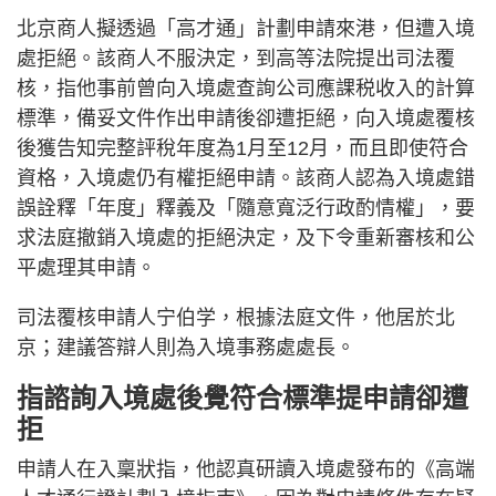
北京商人擬透過「高才通」計劃申請來港，但遭入境
處拒絕。該商人不服決定，到高等法院提出司法覆
核，指他事前曾向入境處查詢公司應課税收入的計算
標準，備妥文件作出申請後卻遭拒絕，向入境處覆核
後獲告知完整評稅年度為1月至12月，而且即使符合
資格，入境處仍有權拒絕申請。該商人認為入境處錯
誤詮釋「年度」釋義及「隨意寬泛行政酌情權」，要
求法庭撤銷入境處的拒絕決定，及下令重新審核和公
平處理其申請。
司法覆核申請人宁伯学，根據法庭文件，他居於北
京；建議答辯人則為入境事務處處長。
指諮詢入境處後覺符合標準提申請卻遭
拒
申請人在入稟狀指，他認真研讀入境處發布的《高端