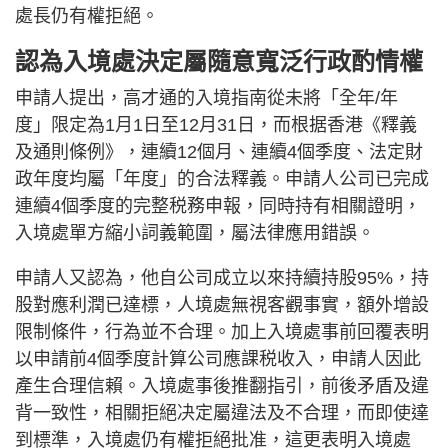
處長仍有權拒絕。
認為入境處決定屬隨意寬泛行政酌情權
申請人提出，高才通的入境指南從未將「全年/年
度」限定為1月1日至12月31日，而根据香港《釋義
及通則條例》，連續12個月、連續4個季度、法定財
政年度均屬「年度」的合法釋義。申請人公司已完成
連續4個季度的完整税務申報，同時持有相關證明，
入境處單方縮小詞義範圍，屬法律應用錯誤。
申請人又認為，他自公司成立以來持續持股95%，持
股對應利潤已達標，人境處無視客觀事實，額外增設
限制條件，行為並不合理。加上入境處事前回覆表明
以申請前4個季度計算公司應課税收入，申請人因此
產生合理信賴。入境處事後推翻指引，前後矛盾及違
背一致性，相關拒絕决定屬違法及不合理，而即使達
到標準，入境處仍有權拒絕批准，這更表明入境處