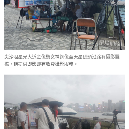
尖沙咀星光大道金像獎女神銅像至天星碼頭沿路有攝影攤
檔，稱提供即影即有收費攝影服務。