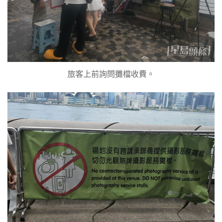
旅客上前詢問攤檔收費。