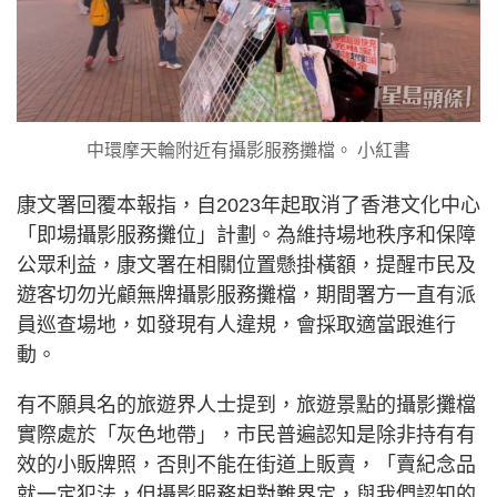
中環摩天輪附近有攝影服務攤檔。 小紅書
康文署回覆本報指，自2023年起取消了香港文化中心
「即場攝影服務攤位」計劃。為維持場地秩序和保障
公眾利益，康文署在相關位置懸掛橫額，提醒巿民及
遊客切勿光顧無牌攝影服務攤檔，期間署方一直有派
員巡查場地，如發現有人違規，會採取適當跟進行
動。
有不願具名的旅遊界人士提到，旅遊景點的攝影攤檔
實際處於「灰色地帶」，市民普遍認知是除非持有有
效的小販牌照，否則不能在街道上販賣，「賣紀念品
就一定犯法，但攝影服務相對難界定，與我們認知的