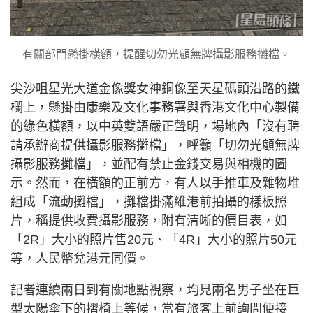
有關部門懸掛橫額，提醒切勿光顧無牌攝影服務攤檔。
尖沙咀星光大道金像獎女神銅像至天星碼頭沿路的鐵
欄上，懸掛由康樂及文化事務署與香港文化中心製備
的綠色橫額，以中英雙語嚴正聲明，場地內「沒有聘
請承辦商提供攝影服務攤檔」，呼籲「切勿光顧無牌
攝影服務攤檔」，並配有禁止金錢交易與相機的圖
示。然而，在橫額的正前方，有人以手推車及雜物堆
組成「流動攤檔」，攤檔掛滿維港前拍攝的樣板照
片，稱提供收費攝影服務，附有清晰的價目表，如
「2R」大小的照片售20元、「4R」大小的照片50元
等，人民幣兌港元同價。
記者連續兩日到有關地點視察，均見兩名男子坐在巨
型太陽傘下的摺椅上等候，當有旅客上前詢問便接