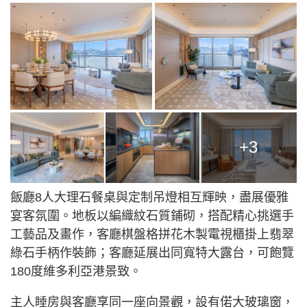
+3
飯廳8人大理石餐桌與定制吊燈相互輝映，盡展優雅
宴客氛圍。地板以編織紋石質鋪砌，搭配精心挑選手
工藝品及畫作，客廳棋盤格拼花木製電視櫃掛上翡翠
綠石手柄作裝飾；客廳延展出同寬特大露台，可飽覽
180度維多利亞港景致。
主人睡房與客廳享同一座向景觀，設有偌大玻璃窗，