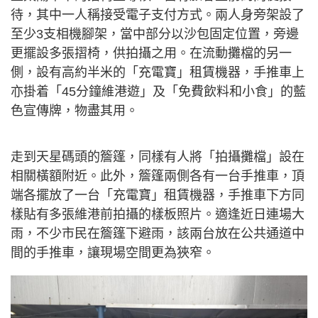
待，其中一人稱接受電子支付方式。兩人身旁架設了
至少3支相機腳架，當中部分以沙包固定位置，旁邊
更擺設多張摺椅，供拍攝之用。在流動攤檔的另一
側，設有高約半米的「充電寶」租賃機器，手推車上
亦掛着「45分鐘維港遊」及「免費飲料和小食」的藍
色宣傳牌，物盡其用。
走到天星碼頭的簷篷，同樣有人將「拍攝攤檔」設在
相關橫額附近。此外，簷篷兩側各有一台手推車，頂
端各擺放了一台「充電寶」租賃機器，手推車下方同
樣貼有多張維港前拍攝的樣板照片。適逢近日連場大
雨，不少市民在簷篷下避雨，該兩台放在公共通道中
間的手推車，讓現場空間更為狹窄。