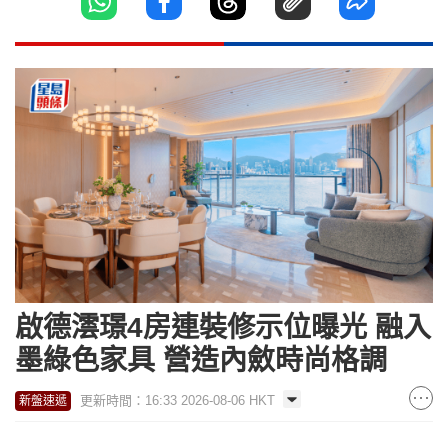
啟德澐璟4房連裝修示位曝光 融入
墨綠色家具 營造內斂時尚格調
更新時間：16:33 2026-08-06 HKT
新盤速遞