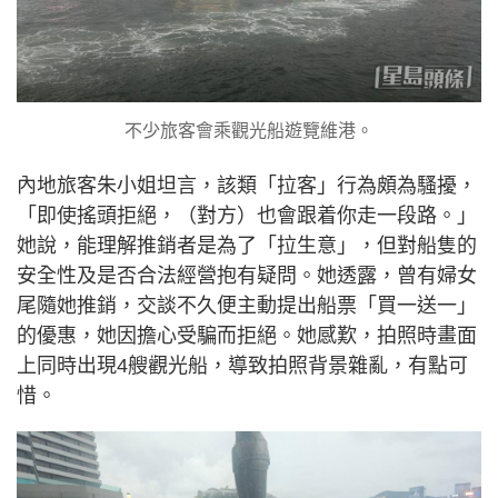
不少旅客會乘觀光船遊覽維港。
內地旅客朱小姐坦言，該類「拉客」行為頗為騷擾，
「即使搖頭拒絕，（對方）也會跟着你走一段路。」
她說，能理解推銷者是為了「拉生意」，但對船隻的
安全性及是否合法經營抱有疑問。她透露，曾有婦女
尾隨她推銷，交談不久便主動提出船票「買一送一」
的優惠，她因擔心受騙而拒絕。她感歎，拍照時畫面
上同時出現4艘觀光船，導致拍照背景雜亂，有點可
惜。