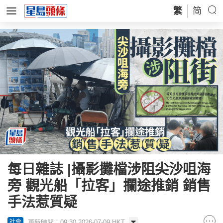
繁
简
每日雜誌 |攝影攤檔涉阻尖沙咀海
旁 觀光船「拉客」攔途推銷 銷售
手法惹質疑
更新時間：09:30 2026-07-09 HKT
社會