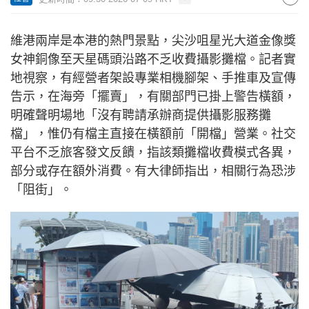
維港兩岸是本港的熱門景點，尖沙咀星光大道金像獎
女神銅像至天星碼頭沿路不乏收費攝影攤檔。記者實
地視察，有經營者架設專業相機腳架、手推車及宣傳
告示，在海旁「擺賣」，有關部門已掛上警告橫額，
明確聲明場地「沒有聘請承辦商提供攝影服務攤
檔」，惟仍有檔主直接在橫額前「開檔」營業。社交
平台不乏旅客發文反饋，指該類攤檔收費模式各異，
部分或存在額外消費。有大律師指出，相關行為恐涉
「阻街」。