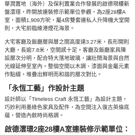
華潤置地（海外）及保利置業合作發展的啟德現樓新
盤澐璟，昨開放連裝修示範單位參觀，為2座28樓A
室，面積1,909方呎，屬4房雙套連私人升降機大堂開
則，大宅前臨維港煙花海景。
大宅客廳及飯廳層與層之間高度達3.27米，長形開則
大廳，長逾7.8米，空間感十足。客廳及飯廳家具陳
設層次分明，配合特大落地玻璃，讓壯闊海景與自然
光線延伸至室內。整個空間以木調、漆面與金屬元素
作點綴，堆疊出鮮明而和諧的層次對比。
「永恆工藝」作設計主題
設計師以「Timeless Craft 永恆工藝」為設計主題，
巧妙利用墨綠色家具及配件，為空間注入復古英倫底
蘊，營造內斂時尚格調。
啟德澐璟2座28樓A室連裝修示範單位：